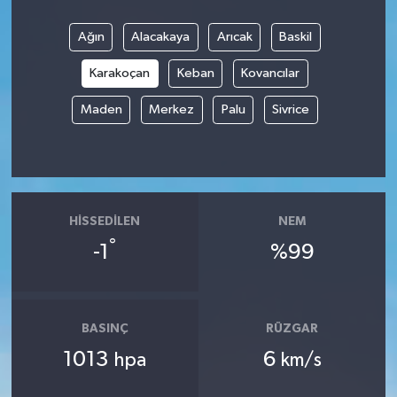
Ağın
Alacakaya
Arıcak
Baskil
Karakoçan
Keban
Kovancılar
Maden
Merkez
Palu
Sivrice
HISSEDILEN
NEM
°
-1
%99
BASINÇ
RÜZGAR
1013
6
hpa
km/s