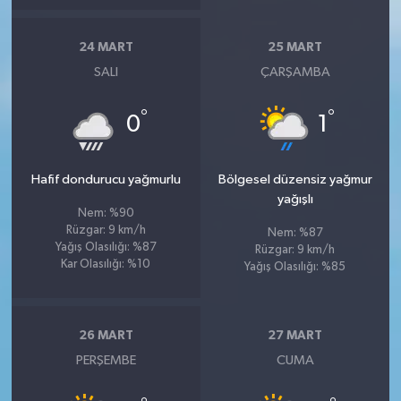
24 MART
25 MART
SALI
ÇARŞAMBA
°
°
0
1
Hafif dondurucu yağmurlu
Bölgesel düzensiz yağmur
yağışlı
Nem: %90
Rüzgar: 9 km/h
Nem: %87
Yağış Olasılığı: %87
Rüzgar: 9 km/h
Kar Olasılığı: %10
Yağış Olasılığı: %85
26 MART
27 MART
PERŞEMBE
CUMA