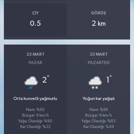
ÇIY
GÖRÜŞ
0.5
2
km
22 MART
23 MART
PAZAR
PAZARTESI
°
°
2
1
Orta kuvvetli yağmurlu
Yoğun kar yağışlı
Nem: %95
Nem: %99
Rüzgar: 9 km/h
Rüzgar: 9 km/h
Yağış Olasılığı: %90
Yağış Olasılığı: %83
Kar Olasılığı: %22
Kar Olasılığı: %49