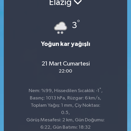
Elazığ
Manşet Haberi
°
3
Yoğun kar yağışlı
21 Mart Cumartesi
22:00
°
Nem: %99, Hissedilen Sıcaklık: -1
,
Basınç: 1013 hPa, Rüzgar: 6 km/s,
Toplam Yağış: 1 mm, Çiy Noktası:
0.5,
Görüş Mesafesi: 2 km, Gün Doğumu:
6:22, Gün Batımı: 18:32