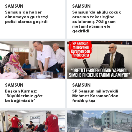
SAMSUN
SAMSUN
Samsun'da haber
Samsun'da akülü çocuk
alınamayan gurbetçi
aracının tekerleğine
polisi alarma geçirdi
zulalanmış 705 gram
metamfetamin ele
geçirildi
SAMSUN
SAMSUN
Başkan Kurnaz:
SP Samsun milletvekili
'Büyüklerimiz göz
Mehmet Karaman'dan
bebeğimizdir'
fındık çıkışı