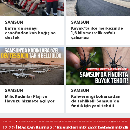
SAMSUN
SAMSUN
Bafra'da sanayi
Kavak'ta ilçe merkezinde
esnafından kan bağışına
1,6 kilometrelik asfalt
destek
çalışması
SAMSUN
SAMSUN
Canik'te camiye giden çocuklar hediyelerine ka
13:06 |
Miliç Kadınlar Plajı ve
Kahverengi kokarcadan
Dr. Murat Çan'dan dikkat çeken mesaj: "Çocuk 
13:03 |
Havuzu hizmete açılıyor
da tehlikeli! Samsun'da
fındık için yeni tehdit
Samsun'da haber alınamayan gurbetçi polisi ala
12:41 |
Samsun'da akülü çocuk aracının tekerleğine zu
12:34 |
Başkan Kurnaz: 'Büyüklerimiz göz bebeğimizdir
12:20 |