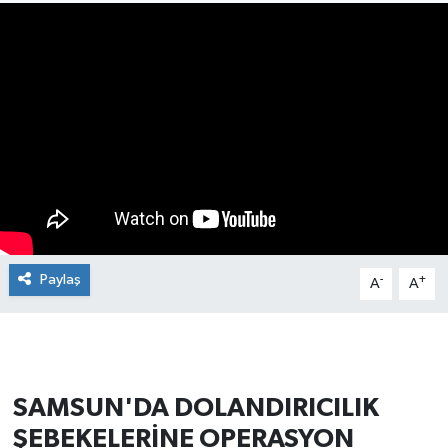
Manşet Haberi
Paylaş
-
+
A
A
SAMSUN'DA DOLANDIRICILIK
ŞEBEKELERİNE OPERASYON