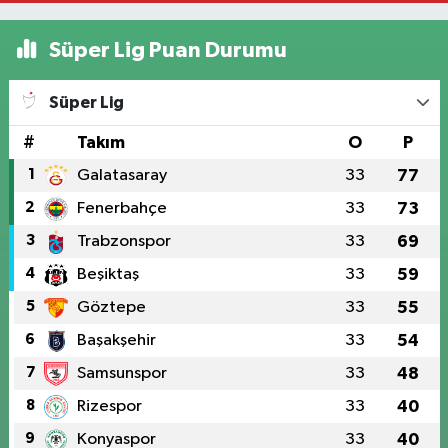
Süper Lig Puan Durumu
Süper Lig
#
Takım
O
P
1
Galatasaray
33
77
2
Fenerbahçe
33
73
3
Trabzonspor
33
69
4
Beşiktaş
33
59
5
Göztepe
33
55
6
Başakşehir
33
54
7
Samsunspor
33
48
8
Rizespor
33
40
9
Konyaspor
33
40