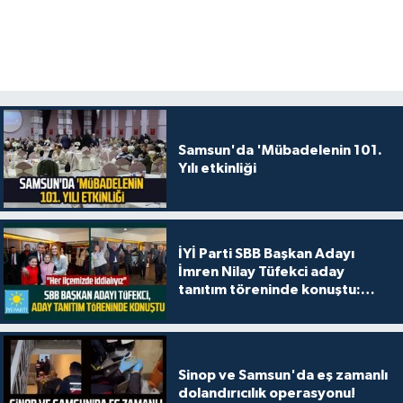
Samsun'da 'Mübadelenin 101.
Yılı etkinliği
İYİ Parti SBB Başkan Adayı
İmren Nilay Tüfekci aday
tanıtım töreninde konuştu:
"Her ilçemizde iddialıyız"
Sinop ve Samsun'da eş zamanlı
dolandırıcılık operasyonu!