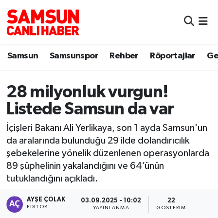
Samsun
Samsun Nöbetçi Eczaneler
Samsun
Samsunspor
Rehber
Röportajlar
Ge
Samsunspor
Samsun Hava Durumu
Sokak Röportajları
Samsun Namaz Vakitleri
28 milyonluk vurgun!
Listede Samsun da var
Genel
Samsun Trafik Yoğunluk Haritası
İçişleri Bakanı Ali Yerlikaya, son 1 ayda Samsun'un
Dünya
Süper Lig Puan Durumu ve Fikstür
da aralarında bulunduğu 29 ilde dolandırıcılık
şebekelerine yönelik düzenlenen operasyonlarda
Eğitim
Tüm Manşetler
89 şüphelinin yakalandığını ve 64’ünün
tutuklandığını açıkladı.
Sağlık
Son Dakika Haberleri
AYŞE ÇOLAK
03.09.2025 - 10:02
22
EDITÖR
YAYINLANMA
GÖSTERIM
Yemek
Haber Arşivi