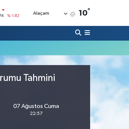
°
N
10
Alaçam
74
%-1.82
20
%0.02
90
%0.19
80
%0.18
9000
%0.19
0
,00
%0
urumu Tahmini
07 Ağustos Cuma
22:57