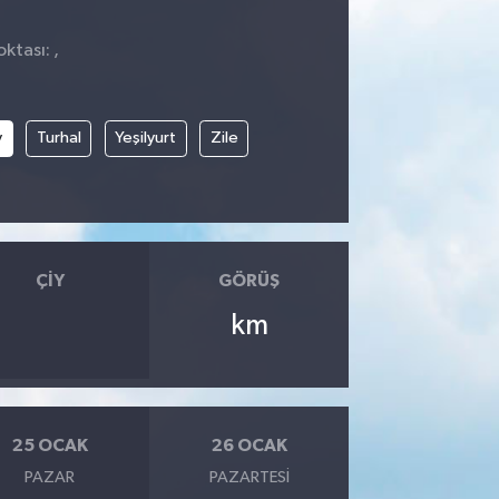
ktası: ,
y
Turhal
Yeşilyurt
Zile
ÇIY
GÖRÜŞ
km
25 OCAK
26 OCAK
PAZAR
PAZARTESI