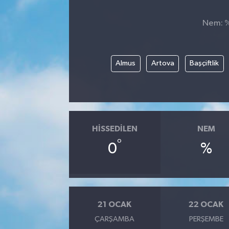
Manşet Haberi
Nem: %,
Almus
Artova
Başçiftlik
HISSEDILEN
NEM
°
0
%
21 OCAK
22 OCAK
ÇARŞAMBA
PERŞEMBE