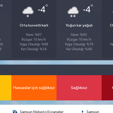
°
°
°
5
-4
-4
Orta kuvvetli karlı
Yoğun kar yağışlı
Or
Nem: %87
Nem: %90
h
Rüzgar: 10 km/h
Rüzgar: 10 km/h
%66
Yağış Olasılığı: %88
Yağış Olasılığı: %79
Ya
39
Kar Olasılığı: %34
Kar Olasılığı: %46
Hassaslar için sağlıksız
Sağlıksız
Samsun Nöbetçi Eczaneler
Samsun