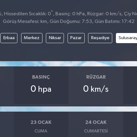
°
 Hissedilen Sıcaklık: 0
, Basınç: 0 hPa, Rüzgar: 0 km/s, Çiy No
Görüş Mesafesi: km, Gün Doğumu: 7:53, Gün Batımı: 17:42
Erbaa
Merkez
Niksar
Pazar
Reşadiye
Sulusara
BASINÇ
RÜZGAR
0
0
hpa
km/s
23 OCAK
24 OCAK
CUMA
CUMARTESI