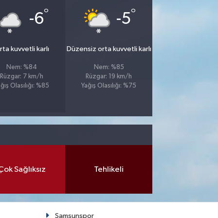
°
°
-6
-5
ta kuvvetli karlı
Düzensiz orta kuvvetli karlı
Nem: %84
Nem: %85
Rüzgar: 7 km/h
Rüzgar: 19 km/h
ğış Olasılığı: %85
Yağış Olasılığı: %75
Çok Sağlıksız
Tehlikeli
Samsunspor