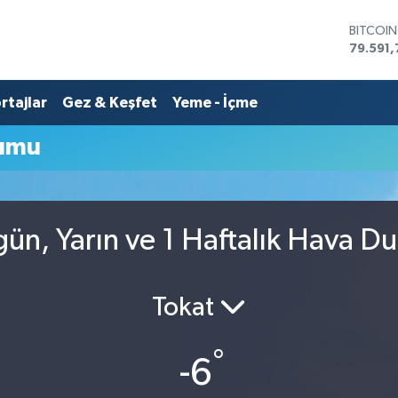
BITCOI
79.591,
DOLAR
45,436
rtajlar
Gez & Keşfet
Yeme - İçme
EURO
53,386
STERLİN
rumu
61,603
G.ALTIN
6862,0
BİST10
14.598
gün, Yarın ve 1 Haftalık Hava D
Tokat
°
-6