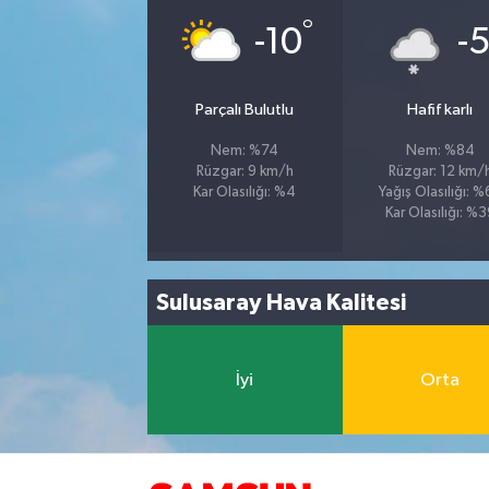
°
-10
-
Parçalı Bulutlu
Hafif karlı
Nem: %74
Nem: %84
Rüzgar: 9 km/h
Rüzgar: 12 km/
Kar Olasılığı: %4
Yağış Olasılığı: 
Kar Olasılığı: %
Sulusaray Hava Kalitesi
İyi
Orta