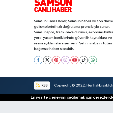
Samsun Canlı Haber, Samsun haber ve son dakik
gelişmelerini hızlı doğrulama prensibiyle sunar.
Samsunspor, trafik-hava durumu, ekonomi-kültü
yerel yaşam içeriklerinde güvenilir kaynaklara ve
resmî açıklamalara yer verir. Şehrin nabzını tutan
bağımsız haber sitesidir.
RSS
Copyright © 2022. Her hakkı saklıdır
En iyi site deneyimi sağlamak için çerezlerde