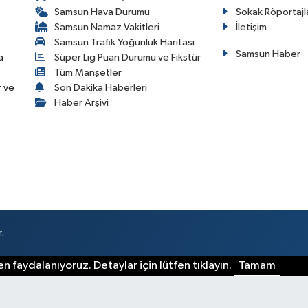
Samsun Hava Durumu
Sokak Röportajl
Samsun Namaz Vakitleri
İletişim
Samsun Trafik Yoğunluk Haritası
Samsun Haber
a
Süper Lig Puan Durumu ve Fikstür
Tüm Manşetler
r ve
Son Dakika Haberleri
Haber Arşivi
.
n faydalanıyoruz. Detaylar için lütfen tıklayın.
Tamam