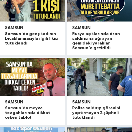
SAMSUN
SAMSUN
Samsun'da genç kadının
Rusya açıklarında dron
bıçaklanmasıyla ilgili 1 kişi
saldırısına uğrayan
tutuklandı
gemideki yaralılar
Samsun'a getirildi
SAMSUN
SAMSUN
Samsun'da meyve
Polise saldırıp görevini
tezgahlarında dikkat
yaptırmayan 2 şüpheli
çeken tablo!
tutuklandı