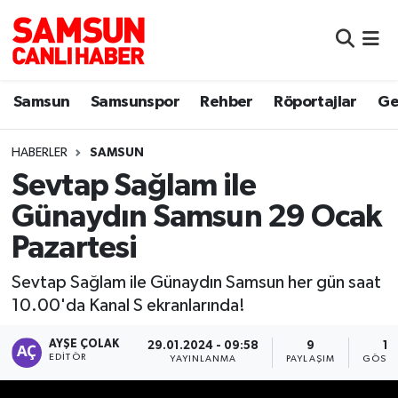
Samsun
Samsun Nöbetçi Eczaneler
Samsun
Samsunspor
Rehber
Röportajlar
Ge
Samsunspor
Samsun Hava Durumu
HABERLER
SAMSUN
Sokak Röportajları
Samsun Namaz Vakitleri
Sevtap Sağlam ile
Genel
Samsun Trafik Yoğunluk Haritası
Günaydın Samsun 29 Ocak
Pazartesi
Dünya
Süper Lig Puan Durumu ve Fikstür
Sevtap Sağlam ile Günaydın Samsun her gün saat
Eğitim
Tüm Manşetler
10.00'da Kanal S ekranlarında!
Sağlık
Son Dakika Haberleri
AYŞE ÇOLAK
29.01.2024 - 09:58
9
16
EDITÖR
YAYINLANMA
PAYLAŞIM
GÖSTE
Yemek
Haber Arşivi