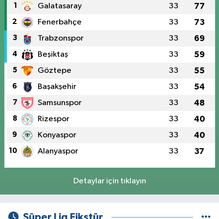
1
Galatasaray
33
77
2
Fenerbahçe
33
73
3
Trabzonspor
33
69
4
Beşiktaş
33
59
5
Göztepe
33
55
6
Başakşehir
33
54
7
Samsunspor
33
48
8
Rizespor
33
40
9
Konyaspor
33
40
10
Alanyaspor
33
37
Detaylar için tıklayın
Süper Lig Fikstür