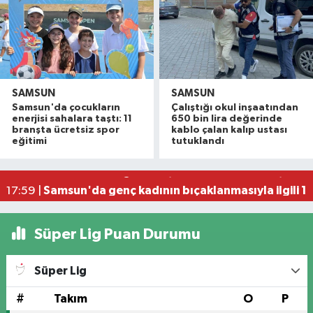
SAMSUN
SAMSUN
Samsun'da çocukların
Çalıştığı okul inşaatından
İller Arası Muay Thai Açık Hava Turnuvası Samsu
22:58 |
enerjisi sahalara taştı: 11
650 bin lira değerinde
Konteyner ev alevlere teslim oldu
22:36 |
branşta ücretsiz spor
kablo çalan kalıp ustası
eğitimi
tutuklandı
NebiyanFest başladı: 7 yaşındaki çocuktan nefe
19:59 |
20. Kunduz Yağlı Güreşleri'nde festival coşkusu
18:50 |
Samsun'da genç kadının bıçaklanmasıyla ilgili 1 k
17:59 |
Süper Lig Puan Durumu
Süper Lig
#
Takım
O
P