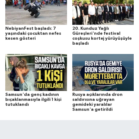
NebiyanFest başladı: 7
20. Kunduz Yağlı
yaşındaki çocuktan nefes
Güreşleri'nde festival
kesen gösteri
coşkusu kortej yürüyüşüyle
başladı
Samsun'da genç kadının
Rusya açıklarında dron
bıçaklanmasıyla ilgili 1 kişi
saldırısına uğrayan
tutuklandı
gemideki yaralılar
Samsun'a getirildi