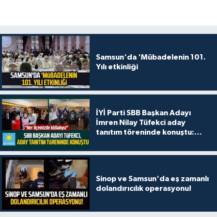
Samsun'da 'Mübadelenin 101.
Yılı etkinliği
İYİ Parti SBB Başkan Adayı
İmren Nilay Tüfekci aday
tanıtım töreninde konuştu:
"Her ilçemizde iddialıyız"
Sinop ve Samsun'da eş zamanlı
dolandırıcılık operasyonu!