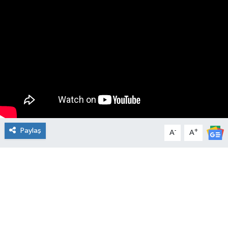
Manşet Haberi
Paylaş
-
+
A
A