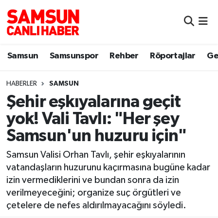
Samsun
Samsun Nöbetçi Eczaneler
Samsun
Samsunspor
Rehber
Röportajlar
Ge
Samsunspor
Samsun Hava Durumu
HABERLER
SAMSUN
Sokak Röportajları
Samsun Namaz Vakitleri
Şehir eşkıyalarına geçit
Genel
Samsun Trafik Yoğunluk Haritası
yok! Vali Tavlı: "Her şey
Samsun'un huzuru için"
Dünya
Süper Lig Puan Durumu ve Fikstür
Samsun Valisi Orhan Tavlı, şehir eşkıyalarının
Eğitim
Tüm Manşetler
vatandaşların huzurunu kaçırmasına bugüne kadar
izin vermediklerini ve bundan sonra da izin
Sağlık
Son Dakika Haberleri
verilmeyeceğini; organize suç örgütleri ve
çetelere de nefes aldırılmayacağını söyledi.
Yemek
Haber Arşivi