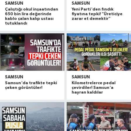
SAMSUN
SAMSUN
Çalıştığı okul inşaatından
Yeni Parti'den fındık
650 bin lira değerinde
fiyatına tepki! "Üreticiye
kablo çalan kalıp ustası
zarar et demektir"
tutuklandı
SAMSUN
SAMSUN
Samsun'da trafikte tepki
Kilometrelerce pedal
çeken görüntüler!
çevirdiler! Samsun'a
hayran kaldılar