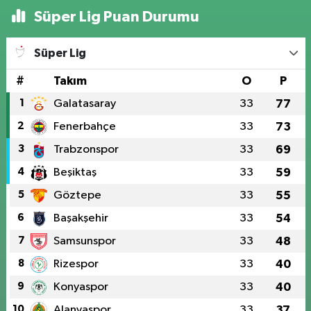
Süper Lig Puan Durumu
Süper Lig
#
Takım
O
P
1
Galatasaray
33
77
2
Fenerbahçe
33
73
3
Trabzonspor
33
69
4
Beşiktaş
33
59
5
Göztepe
33
55
6
Başakşehir
33
54
7
Samsunspor
33
48
8
Rizespor
33
40
9
Konyaspor
33
40
10
Alanyaspor
33
37