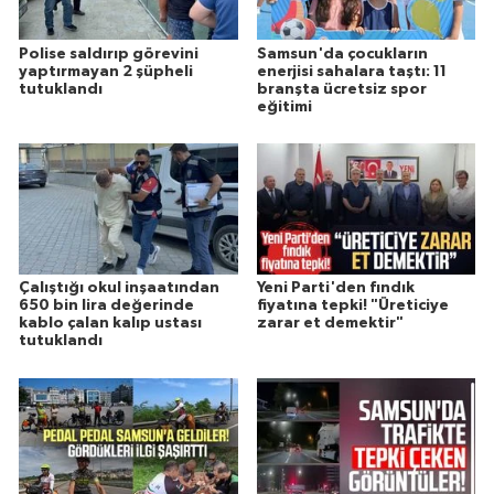
Polise saldırıp görevini
Samsun'da çocukların
yaptırmayan 2 şüpheli
enerjisi sahalara taştı: 11
tutuklandı
branşta ücretsiz spor
eğitimi
Çalıştığı okul inşaatından
Yeni Parti'den fındık
650 bin lira değerinde
fiyatına tepki! "Üreticiye
kablo çalan kalıp ustası
zarar et demektir"
tutuklandı