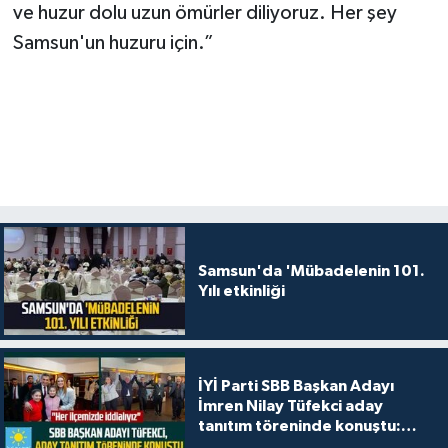
ve huzur dolu uzun ömürler diliyoruz. Her şey
Samsun'un huzuru için.”
Samsun'da 'Mübadelenin 101.
Yılı etkinliği
İYİ Parti SBB Başkan Adayı
İmren Nilay Tüfekci aday
tanıtım töreninde konuştu:
"Her ilçemizde iddialıyız"