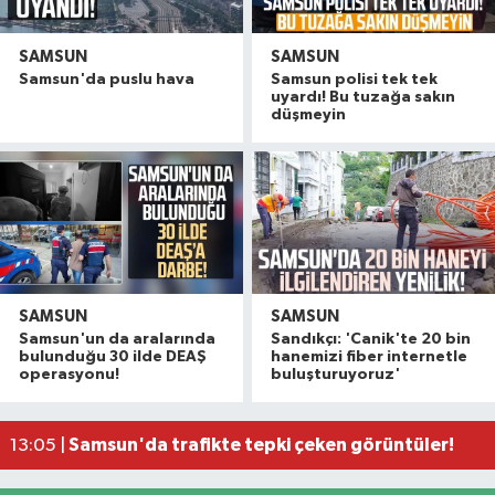
SAMSUN
SAMSUN
Samsun'da puslu hava
Samsun polisi tek tek
uyardı! Bu tuzağa sakın
düşmeyin
SAMSUN
SAMSUN
Polise saldırıp görevini yaptırmayan 2 şüpheli tu
16:14 |
Samsun'un da aralarında
Sandıkçı: 'Canik'te 20 bin
Samsun'da çocukların enerjisi sahalara taştı: 11 b
14:11 |
bulunduğu 30 ilde DEAŞ
hanemizi fiber internetle
operasyonu!
buluşturuyoruz'
Çalıştığı okul inşaatından 650 bin lira değerinde
13:58 |
Yeni Parti'den fındık fiyatına tepki! "Üreticiye z
13:23 |
Samsun'da trafikte tepki çeken görüntüler!
13:05 |