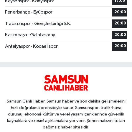
Kayserispor - Konyaspor
17:00
Fenerbahçe - Eyüpspor
20:00
Trabzonspor - Gençlerbirliği S.K.
20:00
Kasımpaşa - Galatasaray
20:00
Antalyaspor - Kocaelispor
20:00
Samsun Canlı Haber, Samsun haber ve son dakika gelişmelerini
hızlı doğrulama prensibiyle sunar. Samsunspor, trafik-hava
durumu, ekonomi-kültür ve yerel yaşam içeriklerinde güvenilir
kaynaklara ve resmî açıklamalara yer verir. Şehrin nabzını tutan
bağımsız haber sitesidir.