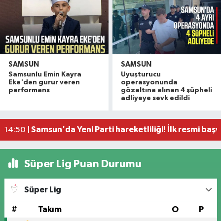
SAMSUN
SAMSUN
Samsunlu Emin Kayra
Uyuşturucu
Vali Tavlı: 'Samsun, 144 milyar TL'lik yatırımla h
22:09 |
Eke'den gurur veren
operasyonunda
Samsun'da 12 bin 308 öğrenci yaz okulu finalind
17:16 |
performans
gözaltına alınan 4 şüpheli
adliyeye sevk edildi
Miliç'e Büyükşehir dokunuşu
15:59 |
Samsun'da dev çekirgeler her yerde!
15:46 |
Samsun'da Yeni Parti hareketliliği! İlk resmi başv
14:50 |
Süper Lig Puan Durumu
Süper Lig
#
Takım
O
P