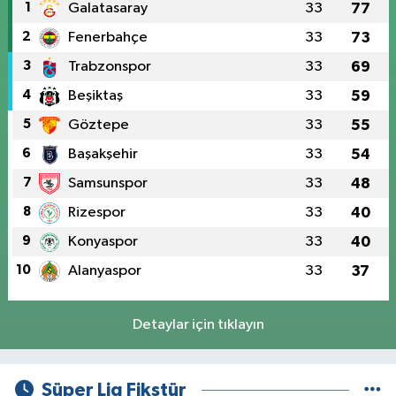
1
Galatasaray
33
77
2
Fenerbahçe
33
73
3
Trabzonspor
33
69
4
Beşiktaş
33
59
5
Göztepe
33
55
6
Başakşehir
33
54
7
Samsunspor
33
48
8
Rizespor
33
40
9
Konyaspor
33
40
10
Alanyaspor
33
37
Detaylar için tıklayın
Süper Lig Fikstür