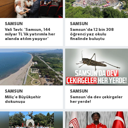
SAMSUN
SAMSUN
Vali Tavlı: 'Samsun, 144
Samsun'da 12 bin 308
milyar TL'lik yatırımla her
öğrenci yaz okulu
alanda atılım yaşıyor'
finalinde buluştu
SAMSUN
SAMSUN
Miliç'e Büyükşehir
Samsun'da dev çekirgeler
dokunuşu
her yerde!