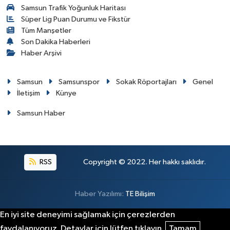
Samsun Trafik Yoğunluk Haritası
Süper Lig Puan Durumu ve Fikstür
Tüm Manşetler
Son Dakika Haberleri
Haber Arşivi
Samsun
Samsunspor
Sokak Röportajları
Genel
İletişim
Künye
Samsun Haber
RSS
Copyright © 2022. Her hakkı saklıdır.
Haber Yazılımı:
TE Bilişim
En iyi site deneyimi sağlamak için çerezlerden
faydalanıyoruz. Detaylar için lütfen tıklayın.
Tamam