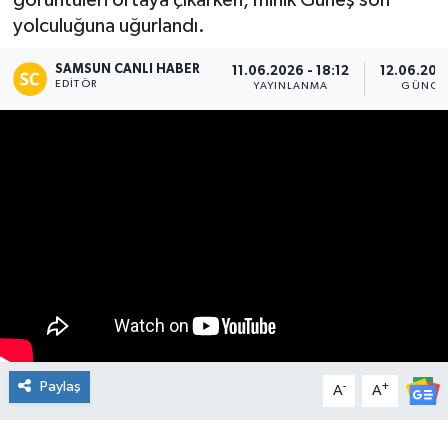
görüntüleri ortaya çıkarken, minik Güneş son
yolculuğuna uğurlandı.
Manşet Haberi
SAMSUN CANLI HABER
11.06.2026 - 18:12
12.06.202
EDITÖR
YAYINLANMA
GÜNCE
Paylaş
-
+
A
A