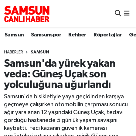
Samsun
Samsun Nöbetçi Eczaneler
Samsun
Samsunspor
Rehber
Röportajlar
Ge
Samsunspor
Samsun Hava Durumu
HABERLER
SAMSUN
Sokak Röportajları
Samsun Namaz Vakitleri
Samsun'da yürek yakan
Genel
Samsun Trafik Yoğunluk Haritası
veda: Güneş Uçak son
yolculuğuna uğurlandı
Dünya
Süper Lig Puan Durumu ve Fikstür
Samsun'da bisikletiyle yaya geçidinden karşıya
Eğitim
Tüm Manşetler
geçmeye çalışırken otomobilin çarpması sonucu
ağır yaralanan 12 yaşındaki Güneş Uçak, tedavi
Sağlık
Son Dakika Haberleri
gördüğü hastanede 5 günlük yaşam savaşını
kaybetti. Feci kazanın güvenlik kamerası
Yemek
Haber Arşivi