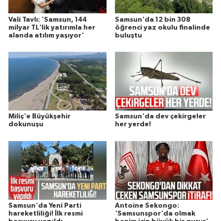
Vali Tavlı: 'Samsun, 144
Samsun'da 12 bin 308
milyar TL'lik yatırımla her
öğrenci yaz okulu finalinde
alanda atılım yaşıyor'
buluştu
Miliç'e Büyükşehir
Samsun'da dev çekirgeler
dokunuşu
her yerde!
Samsun'da Yeni Parti
Antoine Sekongo:
hareketliliği! İlk resmi
'Samsunspor'da olmak