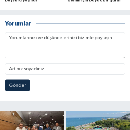
başvuru yapıldı
benim için büyük bir gurur'
Yorumlar
Gönder