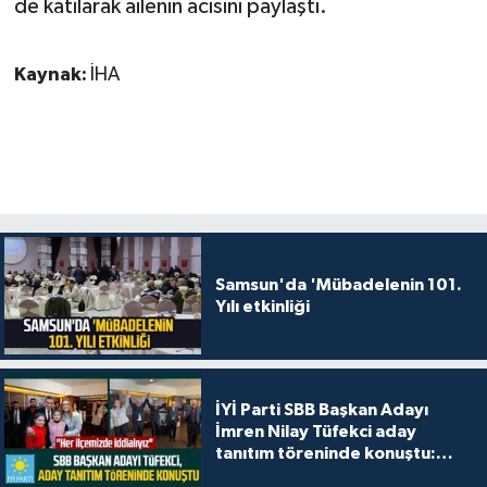
de katılarak ailenin acısını paylaştı.
Kaynak:
İHA
Samsun'da 'Mübadelenin 101.
Yılı etkinliği
İYİ Parti SBB Başkan Adayı
İmren Nilay Tüfekci aday
tanıtım töreninde konuştu:
"Her ilçemizde iddialıyız"