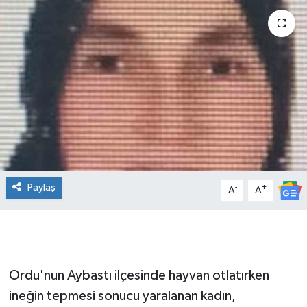
Manşet Haberi
Paylaş
-
+
A
A
Ordu'nun Aybastı ilçesinde hayvan otlatırken
ineğin tepmesi sonucu yaralanan kadın,