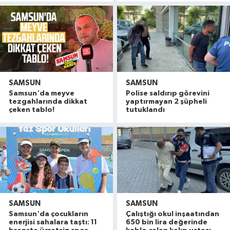
SAMSUN
SAMSUN
Samsun'da meyve
Polise saldırıp görevini
tezgahlarında dikkat
yaptırmayan 2 şüpheli
çeken tablo!
tutuklandı
SAMSUN
SAMSUN
Samsun'da çocukların
Çalıştığı okul inşaatından
İller Arası Muay Thai Açık Hava Turnuvası Samsu
22:58 |
enerjisi sahalara taştı: 11
650 bin lira değerinde
Konteyner ev alevlere teslim oldu