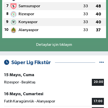
7
Samsunspor
33
48
8
Rizespor
33
40
9
Konyaspor
33
40
10
Alanyaspor
33
37
Detaylar için tıklayın
Süper Lig Fikstür
15 Mayıs, Cuma
Rizespor - Beşiktaş
20:00
16 Mayıs, Cumartesi
Fatih Karagümrük - Alanyaspor
17:00