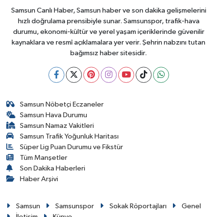
Samsun Canlı Haber, Samsun haber ve son dakika gelişmelerini
hızlı doğrulama prensibiyle sunar. Samsunspor, trafik-hava
durumu, ekonomi-kültür ve yerel yaşam içeriklerinde güvenilir
kaynaklara ve resmî açıklamalara yer verir. Şehrin nabzını tutan
bağımsız haber sitesidir.
Samsun Nöbetçi Eczaneler
Samsun Hava Durumu
Samsun Namaz Vakitleri
Samsun Trafik Yoğunluk Haritası
Süper Lig Puan Durumu ve Fikstür
Tüm Manşetler
Son Dakika Haberleri
Haber Arşivi
Samsun
Samsunspor
Sokak Röportajları
Genel
İletişim
Künye