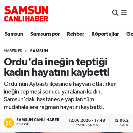
Samsun
Samsun Nöbetçi Eczaneler
Samsun
Samsunspor
Rehber
Röportajlar
Ge
Samsunspor
Samsun Hava Durumu
HABERLER
SAMSUN
Sokak Röportajları
Samsun Namaz Vakitleri
Ordu'da ineğin teptiği
Genel
Samsun Trafik Yoğunluk Haritası
kadın hayatını kaybetti
Dünya
Süper Lig Puan Durumu ve Fikstür
Ordu'nun Aybastı ilçesinde hayvan otlatırken
ineğin tepmesi sonucu yaralanan kadın,
Eğitim
Tüm Manşetler
Samsun'daki hastanede yapılan tüm
müdahalelere rağmen hayatını kaybetti.
Sağlık
Son Dakika Haberleri
SAMSUN CANLI HABER
12.06.2026 - 17:48
12.06.202
EDITÖR
YAYINLANMA
GÜNCE
Yemek
Haber Arşivi