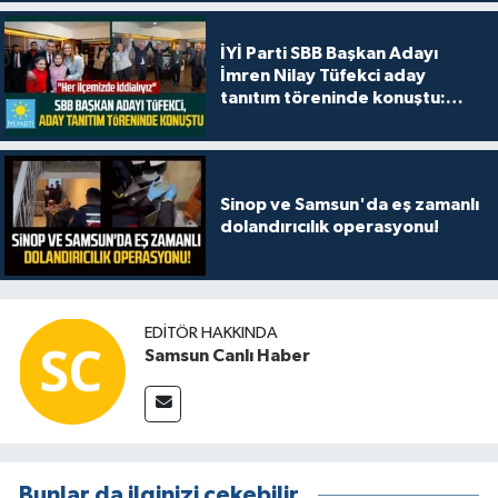
İYİ Parti SBB Başkan Adayı
İmren Nilay Tüfekci aday
tanıtım töreninde konuştu:
"Her ilçemizde iddialıyız"
Sinop ve Samsun'da eş zamanlı
dolandırıcılık operasyonu!
EDITÖR HAKKINDA
Samsun Canlı Haber
Bunlar da ilginizi çekebilir