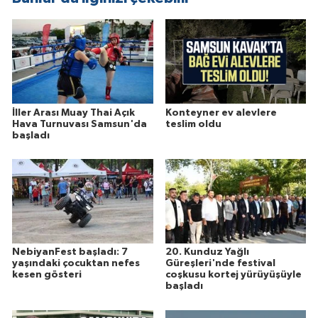
İller Arası Muay Thai Açık
Konteyner ev alevlere
Hava Turnuvası Samsun'da
teslim oldu
başladı
NebiyanFest başladı: 7
20. Kunduz Yağlı
yaşındaki çocuktan nefes
Güreşleri'nde festival
kesen gösteri
coşkusu kortej yürüyüşüyle
başladı