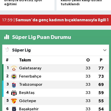
22:36 |
branşta ücretsiz spor
kablo çalan kalıp ustası
eğitimi
tutuklandı
NebiyanFest başladı: 7 yaşındaki çocuktan nefe
19:59 |
20. Kunduz Yağlı Güreşleri'nde festival coşkusu
18:50 |
Samsun'da genç kadının bıçaklanmasıyla ilgili 1 k
17:59 |
Süper Lig Puan Durumu
Süper Lig
#
Takım
O
P
1
Galatasaray
33
77
2
Fenerbahçe
33
73
3
Trabzonspor
33
69
4
Beşiktaş
33
59
5
Göztepe
33
55
6
Başakşehir
33
54