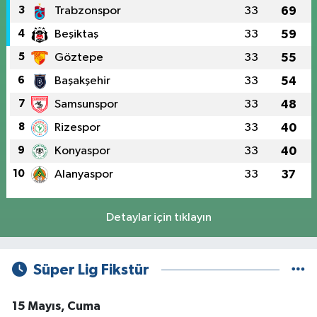
3
Trabzonspor
33
69
4
Beşiktaş
33
59
5
Göztepe
33
55
6
Başakşehir
33
54
7
Samsunspor
33
48
8
Rizespor
33
40
9
Konyaspor
33
40
10
Alanyaspor
33
37
Detaylar için tıklayın
Süper Lig Fikstür
15 Mayıs, Cuma