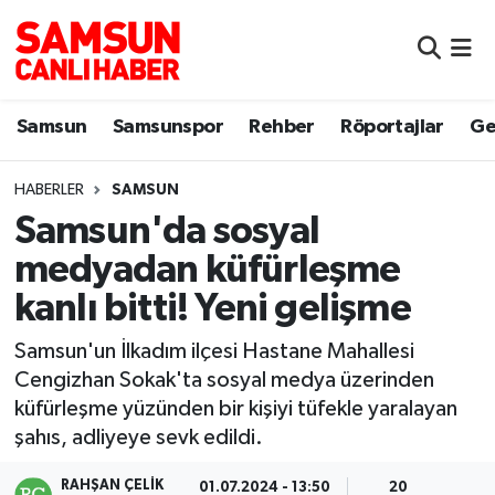
Samsun
Samsun Nöbetçi Eczaneler
Samsun
Samsunspor
Rehber
Röportajlar
Ge
Samsunspor
Samsun Hava Durumu
HABERLER
SAMSUN
Sokak Röportajları
Samsun Namaz Vakitleri
Samsun'da sosyal
Genel
Samsun Trafik Yoğunluk Haritası
medyadan küfürleşme
kanlı bitti! Yeni gelişme
Dünya
Süper Lig Puan Durumu ve Fikstür
Samsun'un İlkadım ilçesi Hastane Mahallesi
Eğitim
Tüm Manşetler
Cengizhan Sokak'ta sosyal medya üzerinden
küfürleşme yüzünden bir kişiyi tüfekle yaralayan
Sağlık
Son Dakika Haberleri
şahıs, adliyeye sevk edildi.
Yemek
Haber Arşivi
RAHŞAN ÇELIK
01.07.2024 - 13:50
20