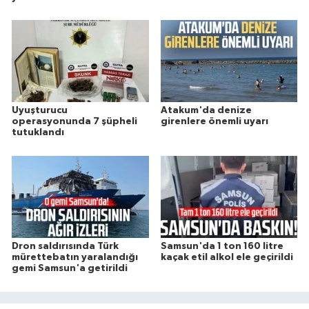
Uyuşturucu
Atakum'da denize
operasyonunda 7 şüpheli
girenlere önemli uyarı
tutuklandı
Dron saldırısında Türk
Samsun'da 1 ton 160 litre
mürettebatın yaralandığı
kaçak etil alkol ele geçirildi
gemi Samsun'a getirildi