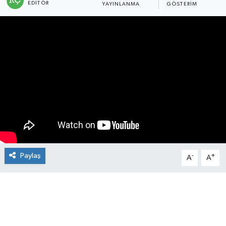
EDITÖR
YAYINLANMA
GÖSTERIM
Manşet Haberi
Paylaş
-
+
A
A