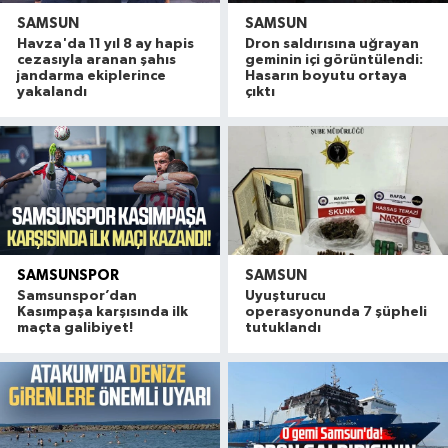
SAMSUN
SAMSUN
Havza'da 11 yıl 8 ay hapis
Dron saldırısına uğrayan
cezasıyla aranan şahıs
geminin içi görüntülendi:
jandarma ekiplerince
Hasarın boyutu ortaya
yakalandı
çıktı
SAMSUNSPOR
SAMSUN
Samsunspor’dan
Uyuşturucu
Kasımpaşa karşısında ilk
operasyonunda 7 şüpheli
maçta galibiyet!
tutuklandı