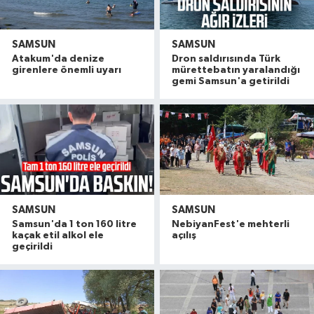
SAMSUN
SAMSUN
Atakum'da denize
Dron saldırısında Türk
girenlere önemli uyarı
mürettebatın yaralandığı
gemi Samsun'a getirildi
SAMSUN
SAMSUN
Samsun'da 1 ton 160 litre
NebiyanFest'e mehterli
kaçak etil alkol ele
açılış
geçirildi