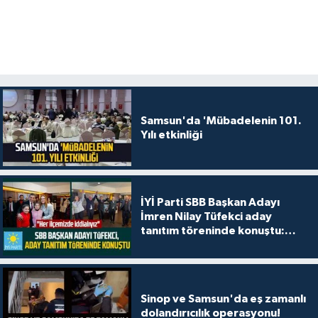
Samsun'da 'Mübadelenin 101.
Yılı etkinliği
İYİ Parti SBB Başkan Adayı
İmren Nilay Tüfekci aday
tanıtım töreninde konuştu:
"Her ilçemizde iddialıyız"
Sinop ve Samsun'da eş zamanlı
dolandırıcılık operasyonu!