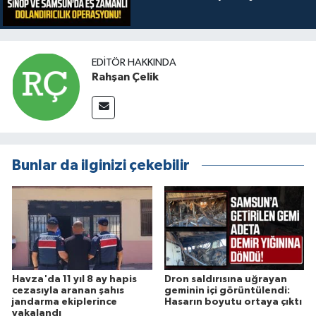
EDITÖR HAKKINDA
Rahşan Çelik
Bunlar da ilginizi çekebilir
Havza'da 11 yıl 8 ay hapis
Dron saldırısına uğrayan
cezasıyla aranan şahıs
geminin içi görüntülendi:
jandarma ekiplerince
Hasarın boyutu ortaya çıktı
yakalandı