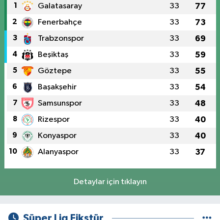
1
Galatasaray
33
77
2
Fenerbahçe
33
73
3
Trabzonspor
33
69
4
Beşiktaş
33
59
5
Göztepe
33
55
6
Başakşehir
33
54
7
Samsunspor
33
48
8
Rizespor
33
40
9
Konyaspor
33
40
10
Alanyaspor
33
37
Detaylar için tıklayın
Süper Lig Fikstür