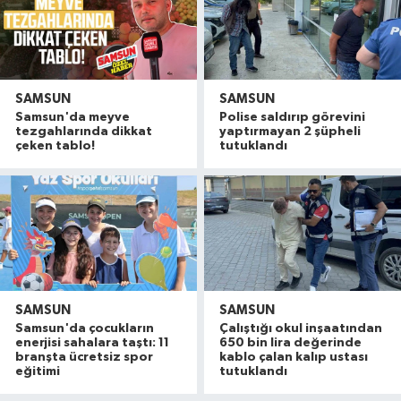
SAMSUN
SAMSUN
Samsun'da meyve
Polise saldırıp görevini
tezgahlarında dikkat
yaptırmayan 2 şüpheli
çeken tablo!
tutuklandı
SAMSUN
SAMSUN
Samsun'da çocukların
Çalıştığı okul inşaatından
enerjisi sahalara taştı: 11
650 bin lira değerinde
branşta ücretsiz spor
kablo çalan kalıp ustası
eğitimi
tutuklandı