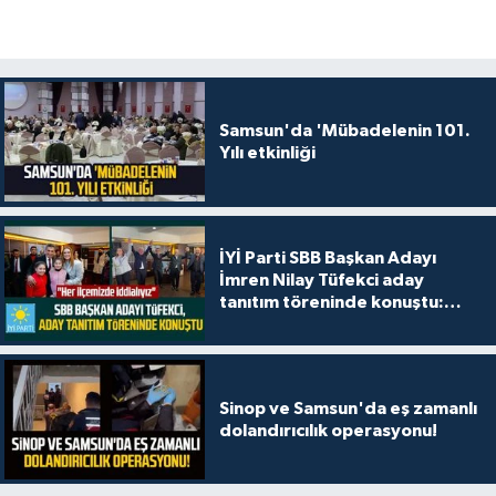
Samsun'da 'Mübadelenin 101.
Yılı etkinliği
İYİ Parti SBB Başkan Adayı
İmren Nilay Tüfekci aday
tanıtım töreninde konuştu:
"Her ilçemizde iddialıyız"
Sinop ve Samsun'da eş zamanlı
dolandırıcılık operasyonu!