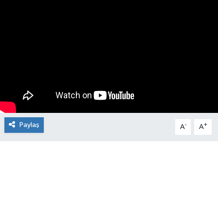
Manşet Haberi
Paylaş
-
+
A
A