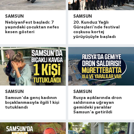
SAMSUN
SAMSUN
NebiyanFest başladı: 7
20. Kunduz Yağlı
yaşındaki çocuktan nefes
Güreşleri'nde festival
kesen gösteri
coşkusu kortej
yürüyüşüyle başladı
SAMSUN
SAMSUN
Samsun'da genç kadının
Rusya açıklarında dron
bıçaklanmasıyla ilgili 1 kişi
saldırısına uğrayan
tutuklandı
gemideki yaralılar
Samsun'a getirildi