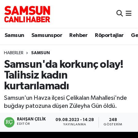
Samsun
Samsun Nöbetçi Eczaneler
Samsun
Samsunspor
Rehber
Röportajlar
Ge
Samsunspor
Samsun Hava Durumu
HABERLER
SAMSUN
Sokak Röportajları
Samsun Namaz Vakitleri
Samsun'da korkunç olay!
Genel
Samsun Trafik Yoğunluk Haritası
Talihsiz kadın
kurtarılamadı
Dünya
Süper Lig Puan Durumu ve Fikstür
Samsun'un Havza ilçesi Çelikalan Mahallesi'nde
Eğitim
Tüm Manşetler
buğday patozuna düşen Züleyha Gün öldü.
Sağlık
Son Dakika Haberleri
RAHŞAN ÇELIK
09.08.2023 - 14:28
248
EDITÖR
YAYINLANMA
GÖSTERIM
Yemek
Haber Arşivi