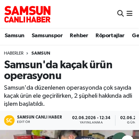
Samsun
Samsun Nöbetçi Eczaneler
Samsun
Samsunspor
Rehber
Röportajlar
Ge
Samsunspor
Samsun Hava Durumu
HABERLER
SAMSUN
Sokak Röportajları
Samsun Namaz Vakitleri
Samsun'da kaçak ürün
Genel
Samsun Trafik Yoğunluk Haritası
operasyonu
Dünya
Süper Lig Puan Durumu ve Fikstür
Samsun'da düzenlenen operasyonda çok sayıda
kaçak ürün ele geçirilirken, 2 şüpheli hakkında adli
Eğitim
Tüm Manşetler
işlem başlatıldı.
SAMSUN CANLI HABER
Sağlık
Son Dakika Haberleri
02.06.2026 - 12:34
02.06.20
EDITÖR
YAYINLANMA
GÜNC
Yemek
Haber Arşivi