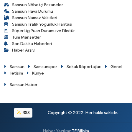
Samsun Nöbetçi Eczaneler
Samsun Hava Durumu
Samsun Namaz Vakitleri
Samsun Trafik Yoğunluk Haritası
Süper Lig Puan Durumu ve Fikstür
Tüm Manşetler
Son Dakika Haberleri
Haber Arşivi
Samsun
Samsunspor
Sokak Röportajları
Genel
İletişim
Künye
Samsun Haber
RSS
Copyright © 2022. Her hakkı saklıdır.
Haber Yazılımı:
TE Bilişim