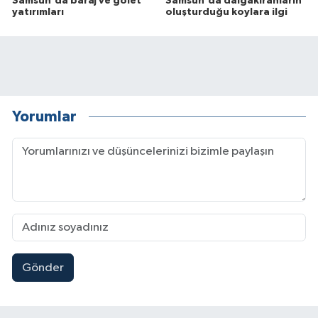
Samsun'da baraj ve gölet
Samsun'da dalgakıranların
yatırımları
oluşturduğu koylara ilgi
Yorumlar
Gönder