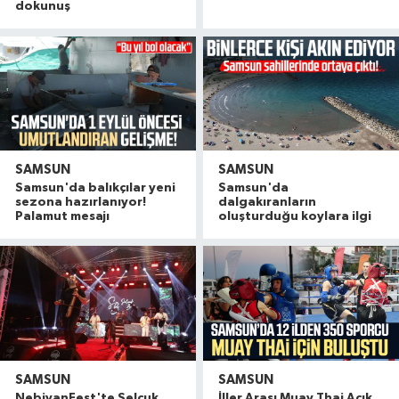
dokunuş
SAMSUN
SAMSUN
Samsun'da balıkçılar yeni
Samsun'da
sezona hazırlanıyor!
dalgakıranların
Palamut mesajı
oluşturduğu koylara ilgi
SAMSUN
SAMSUN
NebiyanFest'te Selçuk
İller Arası Muay Thai Açık