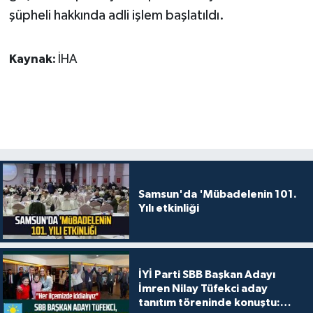
şüpheli hakkında adli işlem başlatıldı.
Kaynak:
İHA
Samsun'da 'Mübadelenin 101.
Yılı etkinliği
İYİ Parti SBB Başkan Adayı
İmren Nilay Tüfekci aday
tanıtım töreninde konuştu: