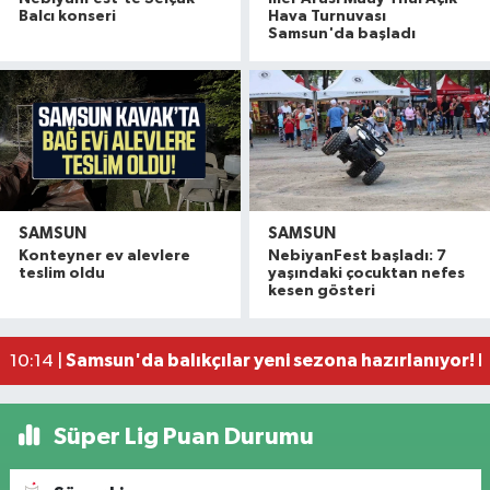
Balcı konseri
Hava Turnuvası
Samsun'da başladı
SAMSUN
SAMSUN
Samsun'da konaklayan turist sayısı yüzde 13,68 
11:53 |
Konteyner ev alevlere
NebiyanFest başladı: 7
Samsunspor'da 8 oyuncu gitti, 7 oyuncu geldi
11:39 |
teslim oldu
yaşındaki çocuktan nefes
kesen gösteri
Ünlü estetikçiden Seda Sayan'ın ablasına esteti
11:00 |
Samsun'da baraj ve gölet yatırımları
10:21 |
Samsun'da balıkçılar yeni sezona hazırlanıyor! 
10:14 |
Süper Lig Puan Durumu