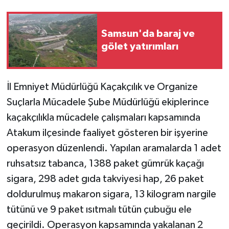
Samsun'da baraj ve
gölet yatırımları
İl Emniyet Müdürlüğü Kaçakçılık ve Organize
Suçlarla Mücadele Şube Müdürlüğü ekiplerince
kaçakçılıkla mücadele çalışmaları kapsamında
Atakum ilçesinde faaliyet gösteren bir işyerine
operasyon düzenlendi. Yapılan aramalarda 1 adet
ruhsatsız tabanca, 1388 paket gümrük kaçağı
sigara, 298 adet gıda takviyesi hap, 26 paket
doldurulmuş makaron sigara, 13 kilogram nargile
tütünü ve 9 paket ısıtmalı tütün çubuğu ele
geçirildi. Operasyon kapsamında yakalanan 2