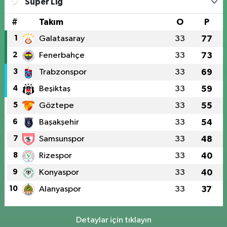
Süper Lig
#
Takım
O
P
1
Galatasaray
33
77
2
Fenerbahçe
33
73
3
Trabzonspor
33
69
4
Beşiktaş
33
59
5
Göztepe
33
55
6
Başakşehir
33
54
7
Samsunspor
33
48
8
Rizespor
33
40
9
Konyaspor
33
40
10
Alanyaspor
33
37
Detaylar için tıklayın