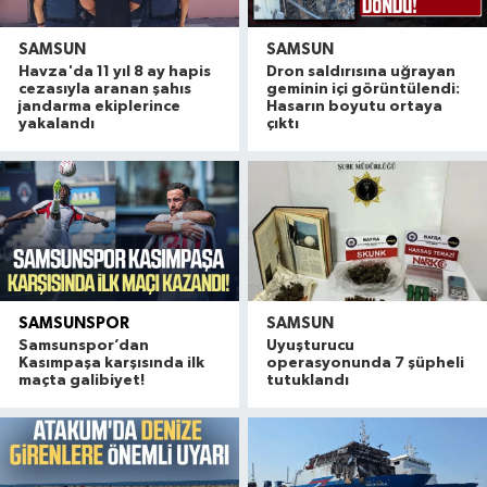
SAMSUN
SAMSUN
Havza'da 11 yıl 8 ay hapis
Dron saldırısına uğrayan
cezasıyla aranan şahıs
geminin içi görüntülendi:
jandarma ekiplerince
Hasarın boyutu ortaya
yakalandı
çıktı
SAMSUNSPOR
SAMSUN
Samsunspor’dan
Uyuşturucu
Kasımpaşa karşısında ilk
operasyonunda 7 şüpheli
maçta galibiyet!
tutuklandı