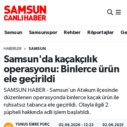
Samsun
Samsun Nöbetçi Eczaneler
Samsun
Samsunspor
Rehber
Röportajlar
Ge
Samsunspor
Samsun Hava Durumu
HABERLER
SAMSUN
Sokak Röportajları
Samsun Namaz Vakitleri
Samsun'da kaçakçılık
Genel
Samsun Trafik Yoğunluk Haritası
operasyonu: Binlerce ürün
ele geçirildi
Dünya
Süper Lig Puan Durumu ve Fikstür
SAMSUN HABER - Samsun'un Atakum ilçesinde
Eğitim
Tüm Manşetler
düzenlenen operasyonda binlerce kaçak ürün ile
ruhsatsız tabanca ele geçirildi. Olayla ilgili 2
Sağlık
Son Dakika Haberleri
şüpheli hakkında adli işlem başlatıldı.
Yemek
Haber Arşivi
YUNUS EMRE PURÇ
02.06.2026 - 12:23
02.06.2026 -