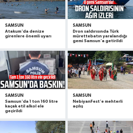
SAMSUN
SAMSUN
Atakum'da denize
Dron saldırısında Türk
girenlere önemli uyarı
mürettebatın yaralandığı
gemi Samsun'a getirildi
SAMSUN
SAMSUN
Samsun'da 1 ton 160 litre
NebiyanFest'e mehterli
kaçak etil alkol ele
açılış
geçirildi