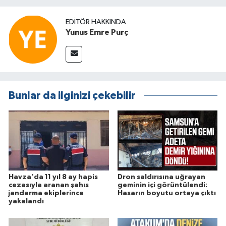
EDITÖR HAKKINDA
Yunus Emre Purç
Bunlar da ilginizi çekebilir
Havza'da 11 yıl 8 ay hapis
Dron saldırısına uğrayan
cezasıyla aranan şahıs
geminin içi görüntülendi:
jandarma ekiplerince
Hasarın boyutu ortaya çıktı
yakalandı