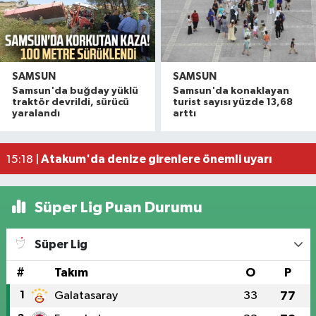
SAMSUN
SAMSUN
Havza'da 11 yıl 8 ay hapis cezasıyla aranan şahı
19:58 |
Samsun'da buğday yüklü
Samsun'da konaklayan
Dron saldırısına uğrayan geminin içi görüntülend
16:49 |
traktör devrildi, sürücü
turist sayısı yüzde 13,68
yaralandı
arttı
Samsunspor’dan Kasımpaşa karşısında ilk maçta 
16:40 |
Uyuşturucu operasyonunda 7 şüpheli tutukland
15:27 |
Atakum'da denize girenlere önemli uyarı
15:18 |
Süper Lig Puan Durumu
Süper Lig
#
Takım
O
P
1
Galatasaray
33
77