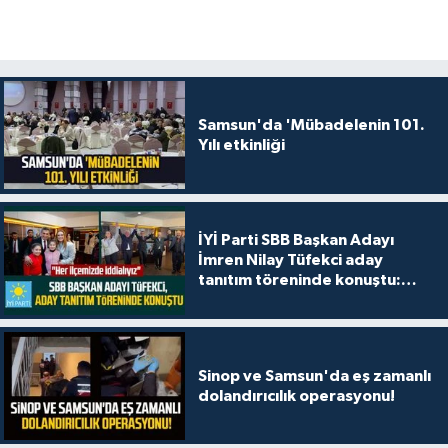
Samsun'da 'Mübadelenin 101.
Yılı etkinliği
İYİ Parti SBB Başkan Adayı
İmren Nilay Tüfekci aday
tanıtım töreninde konuştu:
"Her ilçemizde iddialıyız"
Sinop ve Samsun'da eş zamanlı
dolandırıcılık operasyonu!