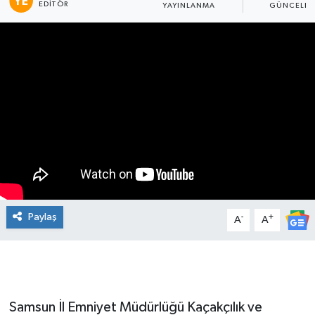
EDITÖR
YAYINLANMA
GÜNCELLE
Manşet Haberi
Paylaş
-
+
A
A
Samsun İl Emniyet Müdürlüğü Kaçakçılık ve