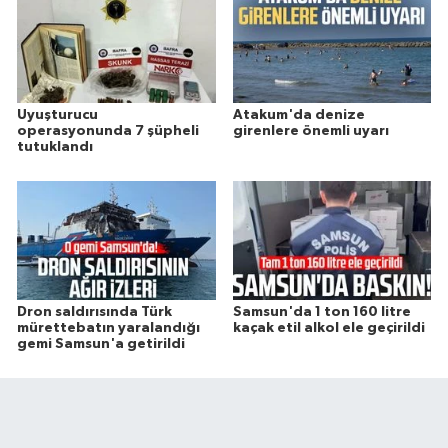
Uyuşturucu
Atakum'da denize
operasyonunda 7 şüpheli
girenlere önemli uyarı
tutuklandı
Dron saldırısında Türk
Samsun'da 1 ton 160 litre
mürettebatın yaralandığı
kaçak etil alkol ele geçirildi
gemi Samsun'a getirildi