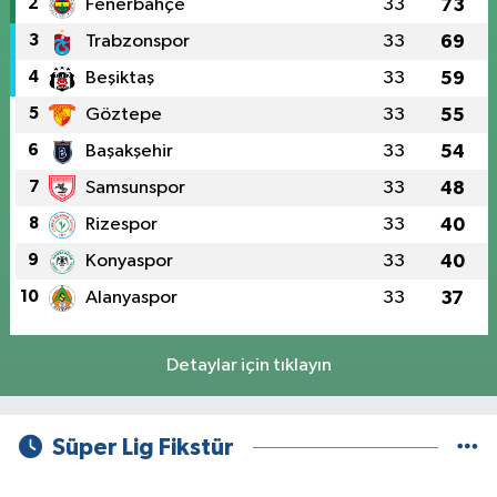
2
Fenerbahçe
33
73
3
Trabzonspor
33
69
4
Beşiktaş
33
59
5
Göztepe
33
55
6
Başakşehir
33
54
7
Samsunspor
33
48
8
Rizespor
33
40
9
Konyaspor
33
40
10
Alanyaspor
33
37
Detaylar için tıklayın
Süper Lig Fikstür