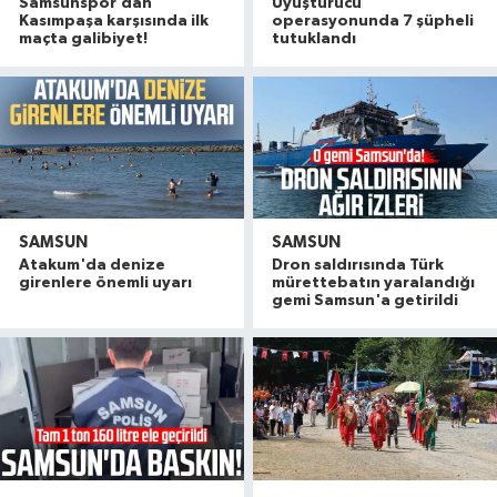
Samsunspor’dan
Uyuşturucu
Kasımpaşa karşısında ilk
operasyonunda 7 şüpheli
maçta galibiyet!
tutuklandı
SAMSUN
SAMSUN
Atakum'da denize
Dron saldırısında Türk
girenlere önemli uyarı
mürettebatın yaralandığı
gemi Samsun'a getirildi