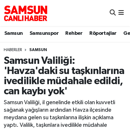
Samsun
Samsun Nöbetçi Eczaneler
Samsun
Samsunspor
Rehber
Röportajlar
Ge
Samsunspor
Samsun Hava Durumu
HABERLER
SAMSUN
Sokak Röportajları
Samsun Namaz Vakitleri
Samsun Valiliği:
Genel
Samsun Trafik Yoğunluk Haritası
'Havza'daki su taşkınlarına
ivedilikle müdahale edildi,
Dünya
Süper Lig Puan Durumu ve Fikstür
can kaybı yok'
Eğitim
Tüm Manşetler
Samsun Valiliği, il genelinde etkili olan kuvvetli
sağanak yağışların ardından Havza ilçesinde
Sağlık
Son Dakika Haberleri
meydana gelen su taşkınlarına ilişkin açıklama
yaptı. Valilik, taşkınlara ivedilikle müdahale
Yemek
Haber Arşivi