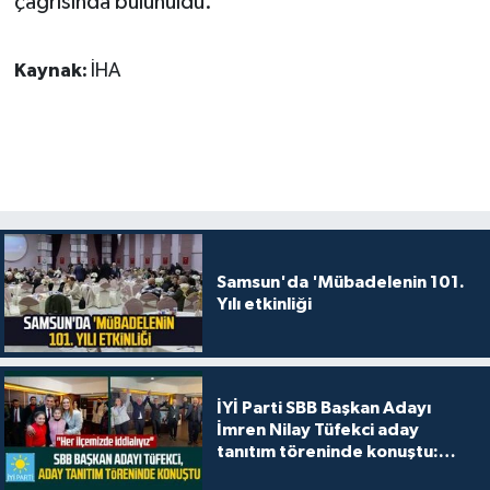
çağrısında bulunuldu.
Kaynak:
İHA
Samsun'da 'Mübadelenin 101.
Yılı etkinliği
İYİ Parti SBB Başkan Adayı
İmren Nilay Tüfekci aday
tanıtım töreninde konuştu:
"Her ilçemizde iddialıyız"