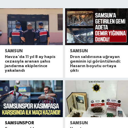
SAMSUN
SAMSUN
Havza'da 11 yıl 8 ay hapis
Dron saldırısına uğrayan
cezasıyla aranan şahıs
geminin içi görüntülendi:
jandarma ekiplerince
Hasarın boyutu ortaya
yakalandı
çıktı
SAMSUNSPOR
SAMSUN