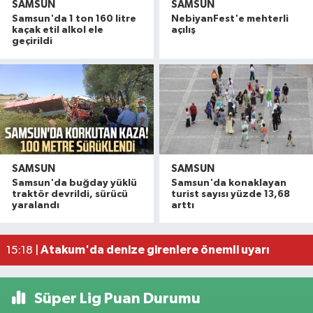
SAMSUN
SAMSUN
Samsun'da 1 ton 160 litre
NebiyanFest'e mehterli
kaçak etil alkol ele
açılış
geçirildi
SAMSUN
SAMSUN
Havza'da 11 yıl 8 ay hapis cezasıyla aranan şahı
19:58 |
Samsun'da buğday yüklü
Samsun'da konaklayan
Dron saldırısına uğrayan geminin içi görüntülend
16:49 |
traktör devrildi, sürücü
turist sayısı yüzde 13,68
yaralandı
arttı
Samsunspor’dan Kasımpaşa karşısında ilk maçta 
16:40 |
Uyuşturucu operasyonunda 7 şüpheli tutukland
15:27 |
Atakum'da denize girenlere önemli uyarı
15:18 |
Süper Lig Puan Durumu