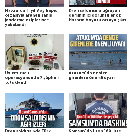
Havza'da 11 yıl 8 ay hapis
Dron saldırısına uğrayan
cezasıyla aranan şahıs
geminin içi görüntülendi:
jandarma ekiplerince
Hasarın boyutu ortaya çıktı
yakalandı
Uyuşturucu
Atakum'da denize
operasyonunda 7 şüpheli
girenlere önemli uyarı
tutuklandı
Dron saldırısında Türk
Samsun'da 1 ton 160 litre