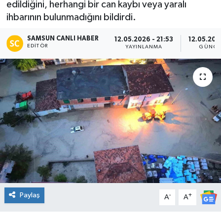
edildiğini, herhangi bir can kaybı veya yaralı
ihbarının bulunmadığını bildirdi.
Manşet Haberi
SAMSUN CANLI HABER
12.05.2026 - 21:53
12.05.202
EDITÖR
YAYINLANMA
GÜNCE
Paylaş
-
+
A
A