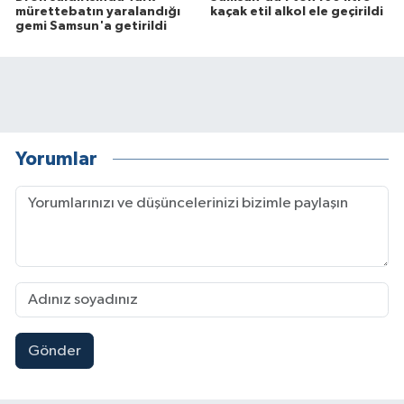
mürettebatın yaralandığı
kaçak etil alkol ele geçirildi
gemi Samsun'a getirildi
Yorumlar
Gönder