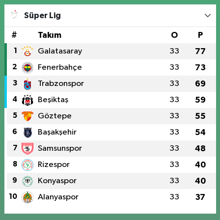
Süper Lig
#
Takım
O
P
1
Galatasaray
33
77
2
Fenerbahçe
33
73
3
Trabzonspor
33
69
4
Beşiktaş
33
59
5
Göztepe
33
55
6
Başakşehir
33
54
7
Samsunspor
33
48
8
Rizespor
33
40
9
Konyaspor
33
40
10
Alanyaspor
33
37