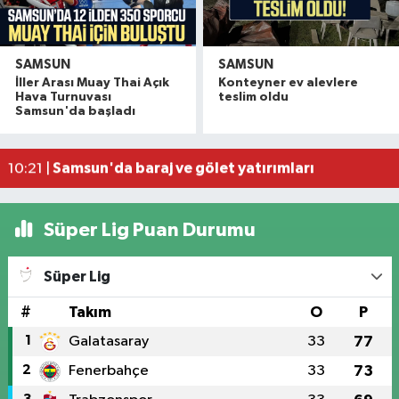
SAMSUN
SAMSUN
Samsun'da buğday yüklü traktör devrildi, sürüc
13:02 |
İller Arası Muay Thai Açık
Konteyner ev alevlere
Samsun'da konaklayan turist sayısı yüzde 13,68 
11:53 |
Hava Turnuvası
teslim oldu
Samsun'da başladı
Samsunspor'da 8 oyuncu gitti, 7 oyuncu geldi
11:39 |
Ünlü estetikçiden Seda Sayan'ın ablasına esteti
11:00 |
Samsun'da baraj ve gölet yatırımları
10:21 |
Süper Lig Puan Durumu
Süper Lig
#
Takım
O
P
1
Galatasaray
33
77
2
Fenerbahçe
33
73