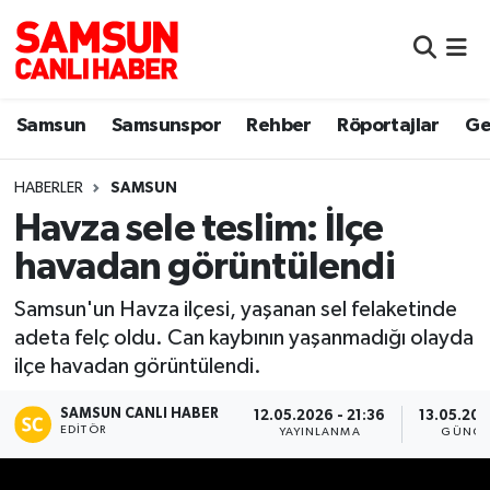
Samsun
Samsun Nöbetçi Eczaneler
Samsun
Samsunspor
Rehber
Röportajlar
Ge
Samsunspor
Samsun Hava Durumu
HABERLER
SAMSUN
Sokak Röportajları
Samsun Namaz Vakitleri
Havza sele teslim: İlçe
Genel
Samsun Trafik Yoğunluk Haritası
havadan görüntülendi
Dünya
Süper Lig Puan Durumu ve Fikstür
Samsun'un Havza ilçesi, yaşanan sel felaketinde
adeta felç oldu. Can kaybının yaşanmadığı olayda
Eğitim
Tüm Manşetler
ilçe havadan görüntülendi.
SAMSUN CANLI HABER
Sağlık
Son Dakika Haberleri
12.05.2026 - 21:36
13.05.202
EDITÖR
YAYINLANMA
GÜNCE
Yemek
Haber Arşivi