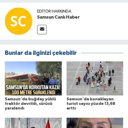
EDITÖR HAKKINDA
Samsun Canlı Haber
Bunlar da ilginizi çekebilir
Samsun'da buğday yüklü
Samsun'da konaklayan
traktör devrildi, sürücü
turist sayısı yüzde 13,68
yaralandı
arttı