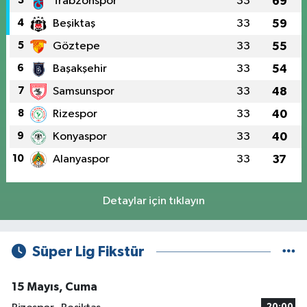
3
Trabzonspor
33
69
4
Beşiktaş
33
59
5
Göztepe
33
55
6
Başakşehir
33
54
7
Samsunspor
33
48
8
Rizespor
33
40
9
Konyaspor
33
40
10
Alanyaspor
33
37
Detaylar için tıklayın
Süper Lig Fikstür
15 Mayıs, Cuma