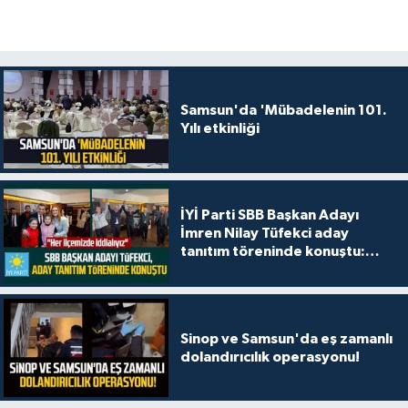
Samsun'da 'Mübadelenin 101.
Yılı etkinliği
İYİ Parti SBB Başkan Adayı
İmren Nilay Tüfekci aday
tanıtım töreninde konuştu:
"Her ilçemizde iddialıyız"
Sinop ve Samsun'da eş zamanlı
dolandırıcılık operasyonu!