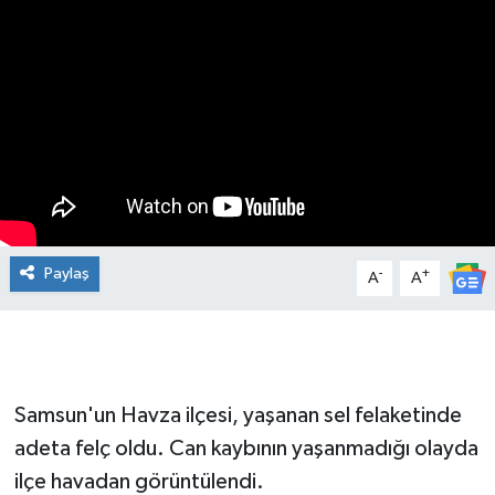
Manşet Haberi
Paylaş
-
+
A
A
Samsun'un Havza ilçesi, yaşanan sel felaketinde
adeta felç oldu. Can kaybının yaşanmadığı olayda
ilçe havadan görüntülendi.