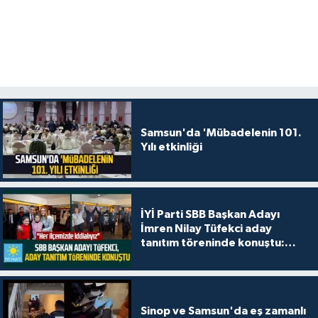
Samsun'da 'Mübadelenin 101.
Yılı etkinliği
İYİ Parti SBB Başkan Adayı
İmren Nilay Tüfekci aday
tanıtım töreninde konuştu:
"Her ilçemizde iddialıyız"
Sinop ve Samsun'da eş zamanlı