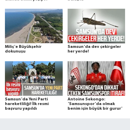
Miliç'e Büyükşehir
Samsun'da dev çekirgeler
dokunuşu
her yerde!
Samsun'da Yeni Parti
Antoine Sekongo:
hareketliliği! İlk resmi
'Samsunspor'da olmak
başvuru yapıldı
benim için büyük bir gurur'