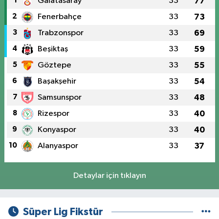
1
Galatasaray
33
77
2
Fenerbahçe
33
73
3
Trabzonspor
33
69
4
Beşiktaş
33
59
5
Göztepe
33
55
6
Başakşehir
33
54
7
Samsunspor
33
48
8
Rizespor
33
40
9
Konyaspor
33
40
10
Alanyaspor
33
37
Detaylar için tıklayın
Süper Lig Fikstür