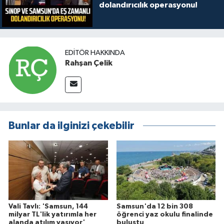
dolandırıcılık operasyonu!
EDITÖR HAKKINDA
Rahşan Çelik
Bunlar da ilginizi çekebilir
Vali Tavlı: 'Samsun, 144
Samsun'da 12 bin 308
milyar TL'lik yatırımla her
öğrenci yaz okulu finalinde
alanda atılım yaşıyor'
buluştu