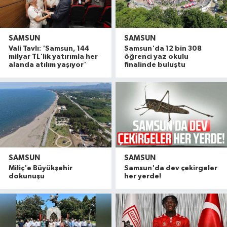
SAMSUN
SAMSUN
Vali Tavlı: 'Samsun, 144
Samsun'da 12 bin 308
milyar TL'lik yatırımla her
öğrenci yaz okulu
alanda atılım yaşıyor'
finalinde buluştu
SAMSUN
SAMSUN
Miliç'e Büyükşehir
Samsun'da dev çekirgeler
dokunuşu
her yerde!