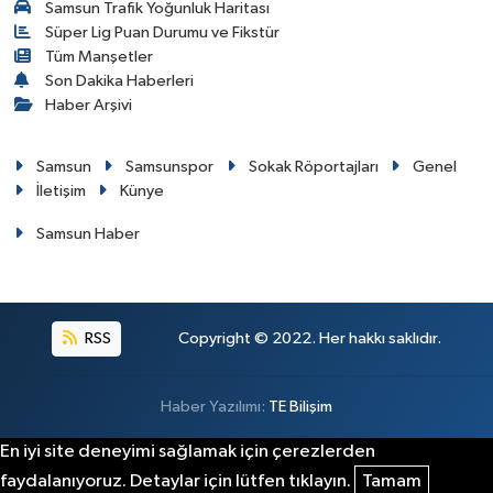
Samsun Trafik Yoğunluk Haritası
Süper Lig Puan Durumu ve Fikstür
Tüm Manşetler
Son Dakika Haberleri
Haber Arşivi
Samsun
Samsunspor
Sokak Röportajları
Genel
İletişim
Künye
Samsun Haber
RSS
Copyright © 2022. Her hakkı saklıdır.
Haber Yazılımı:
TE Bilişim
En iyi site deneyimi sağlamak için çerezlerden
faydalanıyoruz. Detaylar için lütfen tıklayın.
Tamam