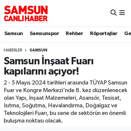
Samsun
Samsun Nöbetçi Eczaneler
Samsun
Samsunspor
Rehber
Röportajlar
Ge
Samsunspor
Samsun Hava Durumu
HABERLER
SAMSUN
Sokak Röportajları
Samsun Namaz Vakitleri
Samsun İnşaat Fuarı
Genel
Samsun Trafik Yoğunluk Haritası
kapılarını açıyor!
Dünya
Süper Lig Puan Durumu ve Fikstür
2 - 5 Mayıs 2024 tarihleri arasında TÜYAP Samsun
Fuar ve Kongre Merkezi'nde 8. kez düzenlenecek
Eğitim
Tüm Manşetler
olan Yapı, İnşaat Malzemeleri, Asansör, Tesisat,
Isıtma, Soğutma, Havalandırma, Doğalgaz ve
Sağlık
Son Dakika Haberleri
Teknolojileri Fuarı, bu sene de sektörün en önemli
buluşma noktası olacak.
Yemek
Haber Arşivi