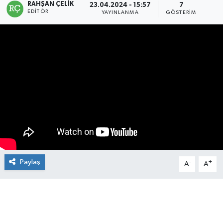
RAHŞAN ÇELIK
23.04.2024 - 15:57
7
EDITÖR
YAYINLANMA
GÖSTERIM
Manşet Haberi
Paylaş
-
+
A
A