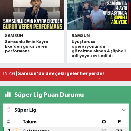
SAMSUN
SAMSUN
Samsunlu Emin Kayra
Uyuşturucu
Vali Tavlı: 'Samsun, 144 milyar TL'lik yatırımla h
22:09 |
Eke'den gurur veren
operasyonunda
Samsun'da 12 bin 308 öğrenci yaz okulu finalind
17:16 |
performans
gözaltına alınan 4 şüpheli
adliyeye sevk edildi
Miliç'e Büyükşehir dokunuşu
15:59 |
Samsun'da dev çekirgeler her yerde!
15:46 |
Samsun'da Yeni Parti hareketliliği! İlk resmi başv
14:50 |
Süper Lig Puan Durumu
Süper Lig
#
Takım
O
P