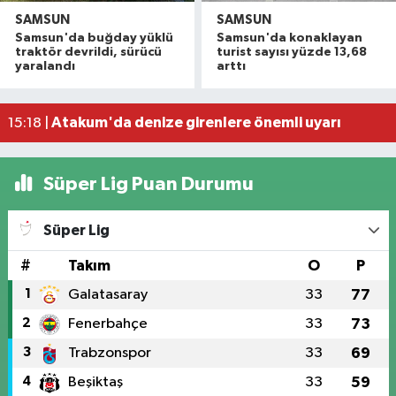
SAMSUN
SAMSUN
Havza'da 11 yıl 8 ay hapis cezasıyla aranan şahı
19:58 |
Samsun'da buğday yüklü
Samsun'da konaklayan
Dron saldırısına uğrayan geminin içi görüntülend
16:49 |
traktör devrildi, sürücü
turist sayısı yüzde 13,68
yaralandı
arttı
Samsunspor’dan Kasımpaşa karşısında ilk maçta 
16:40 |
Uyuşturucu operasyonunda 7 şüpheli tutukland
15:27 |
Atakum'da denize girenlere önemli uyarı
15:18 |
Süper Lig Puan Durumu
Süper Lig
#
Takım
O
P
1
Galatasaray
33
77
2
Fenerbahçe
33
73
3
Trabzonspor
33
69
4
Beşiktaş
33
59