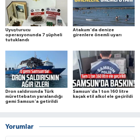
Uyuşturucu
Atakum'da denize
operasyonunda 7 şüpheli
girenlere önemli uyarı
tutuklandı
Dron saldırısında Türk
Samsun'da 1 ton 160 litre
mürettebatın yaralandığı
kaçak etil alkol ele geçirildi
gemi Samsun'a getirildi
Yorumlar