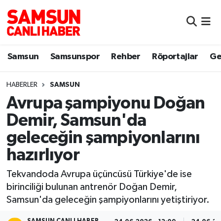
Samsun
Samsun Nöbetçi Eczaneler
Samsun
Samsunspor
Rehber
Röportajlar
Ge
Samsunspor
Samsun Hava Durumu
HABERLER
SAMSUN
Sokak Röportajları
Samsun Namaz Vakitleri
Avrupa şampiyonu Doğan
Genel
Samsun Trafik Yoğunluk Haritası
Demir, Samsun'da
geleceğin şampiyonlarını
Dünya
Süper Lig Puan Durumu ve Fikstür
hazırlıyor
Eğitim
Tüm Manşetler
Tekvandoda Avrupa üçüncüsü Türkiye'de ise
birinciliği bulunan antrenör Doğan Demir,
Sağlık
Son Dakika Haberleri
Samsun'da geleceğin şampiyonlarını yetiştiriyor.
Yemek
Haber Arşivi