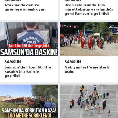
Atakum'da denize
Dron saldırısında Türk
girenlere önemli uyarı
mürettebatın yaralandığı
gemi Samsun'a getirildi
SAMSUN
SAMSUN
Samsun'da 1 ton 160 litre
NebiyanFest'e mehterli
kaçak etil alkol ele
açılış
geçirildi