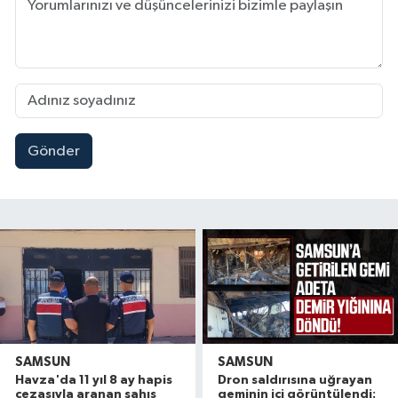
Gönder
SAMSUN
SAMSUN
Havza'da 11 yıl 8 ay hapis
Dron saldırısına uğrayan
cezasıyla aranan şahıs
geminin içi görüntülendi: