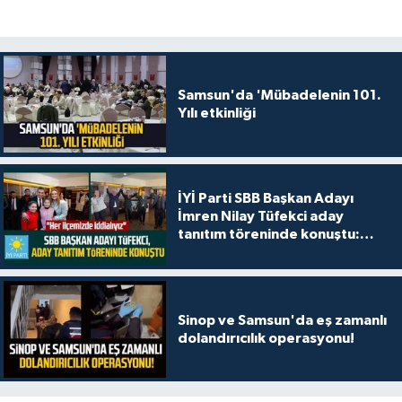
Samsun'da 'Mübadelenin 101.
Yılı etkinliği
İYİ Parti SBB Başkan Adayı
İmren Nilay Tüfekci aday
tanıtım töreninde konuştu:
"Her ilçemizde iddialıyız"
Sinop ve Samsun'da eş zamanlı
dolandırıcılık operasyonu!