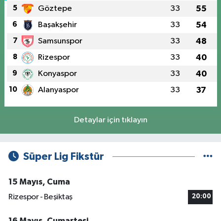
5
Göztepe
33
55
6
Başakşehir
33
54
7
Samsunspor
33
48
8
Rizespor
33
40
9
Konyaspor
33
40
10
Alanyaspor
33
37
Detaylar için tıklayın
Süper Lig Fikstür
15 Mayıs, Cuma
Rizespor - Beşiktaş
20:00
16 Mayıs, Cumartesi