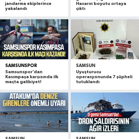
jandarma ekiplerince
Hasarın boyutu ortaya
yakalandı
çıktı
SAMSUNSPOR
SAMSUN
Samsunspor’dan
Uyuşturucu
Kasımpaşa karşısında ilk
operasyonunda 7 şüpheli
maçta galibiyet!
tutuklandı
SAMSUN
SAMSUN