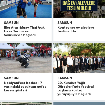
SAMSUN
SAMSUN
İller Arası Muay Thai Açık
Konteyner ev alevlere
Hava Turnuvası
teslim oldu
Samsun'da başladı
SAMSUN
SAMSUN
NebiyanFest başladı: 7
20. Kunduz Yağlı
yaşındaki çocuktan nefes
Güreşleri'nde festival
kesen gösteri
coşkusu kortej
yürüyüşüyle başladı