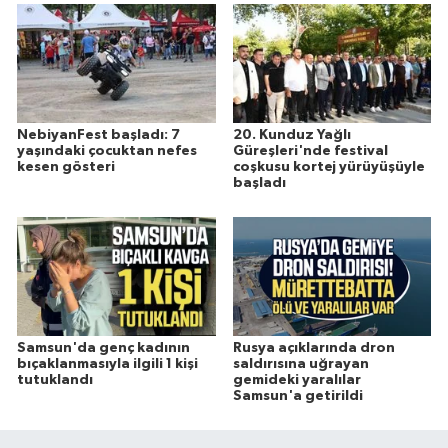
NebiyanFest başladı: 7
20. Kunduz Yağlı
yaşındaki çocuktan nefes
Güreşleri'nde festival
kesen gösteri
coşkusu kortej yürüyüşüyle
başladı
Samsun'da genç kadının
Rusya açıklarında dron
bıçaklanmasıyla ilgili 1 kişi
saldırısına uğrayan
tutuklandı
gemideki yaralılar
Samsun'a getirildi