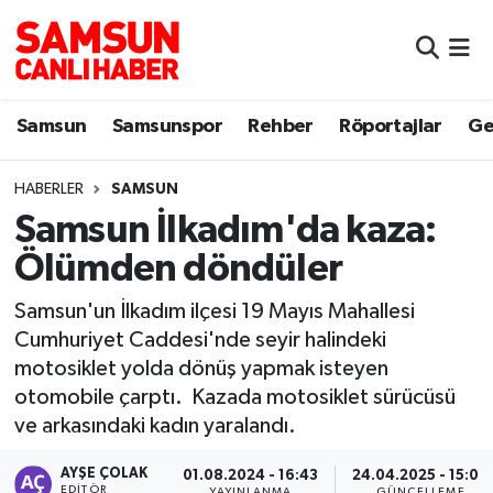
Samsun
Samsun Nöbetçi Eczaneler
Samsun
Samsunspor
Rehber
Röportajlar
Ge
Samsunspor
Samsun Hava Durumu
HABERLER
SAMSUN
Sokak Röportajları
Samsun Namaz Vakitleri
Samsun İlkadım'da kaza:
Genel
Samsun Trafik Yoğunluk Haritası
Ölümden döndüler
Dünya
Süper Lig Puan Durumu ve Fikstür
Samsun'un İlkadım ilçesi 19 Mayıs Mahallesi
Cumhuriyet Caddesi'nde seyir halindeki
Eğitim
Tüm Manşetler
motosiklet yolda dönüş yapmak isteyen
otomobile çarptı. Kazada motosiklet sürücüsü
Sağlık
Son Dakika Haberleri
ve arkasındaki kadın yaralandı.
AYŞE ÇOLAK
Yemek
Haber Arşivi
01.08.2024 - 16:43
24.04.2025 - 15:00
EDITÖR
YAYINLANMA
GÜNCELLEME