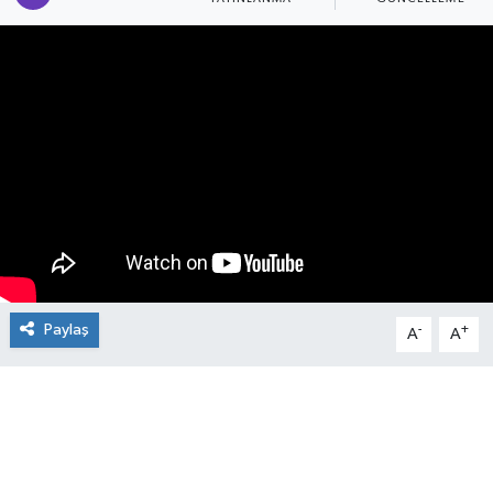
Manşet Haberi
Paylaş
-
+
A
A