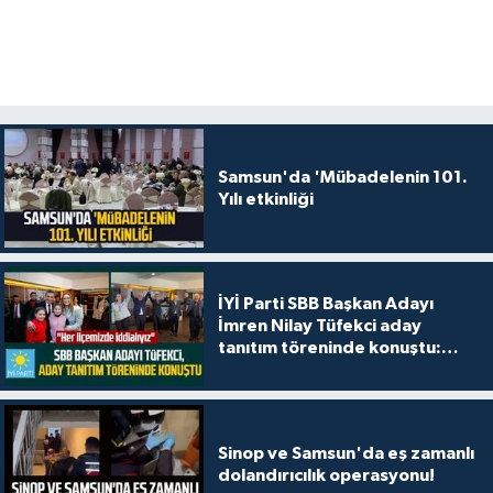
Samsun'da 'Mübadelenin 101.
Yılı etkinliği
İYİ Parti SBB Başkan Adayı
İmren Nilay Tüfekci aday
tanıtım töreninde konuştu:
"Her ilçemizde iddialıyız"
Sinop ve Samsun'da eş zamanlı
dolandırıcılık operasyonu!