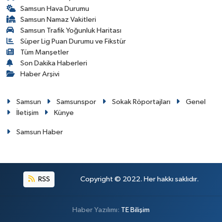
Samsun Hava Durumu
Samsun Namaz Vakitleri
Samsun Trafik Yoğunluk Haritası
Süper Lig Puan Durumu ve Fikstür
Tüm Manşetler
Son Dakika Haberleri
Haber Arşivi
Samsun
Samsunspor
Sokak Röportajları
Genel
İletişim
Künye
Samsun Haber
RSS
Copyright © 2022. Her hakkı saklıdır.
Haber Yazılımı:
TE Bilişim