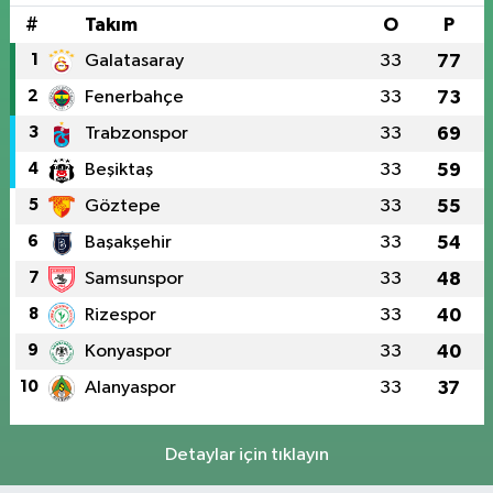
#
Takım
O
P
1
Galatasaray
33
77
2
Fenerbahçe
33
73
3
Trabzonspor
33
69
4
Beşiktaş
33
59
5
Göztepe
33
55
6
Başakşehir
33
54
7
Samsunspor
33
48
8
Rizespor
33
40
9
Konyaspor
33
40
10
Alanyaspor
33
37
Detaylar için tıklayın