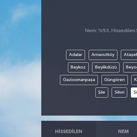
Manşet Haberi
Nem: %93, Hissedilen S
Adalar
Arnavutköy
Ataşeh
Beykoz
Beylikdüzü
Beyo
Gaziosmanpaşa
Güngören
K
Şile
Silivri
Şi
HISSEDILEN
NEM