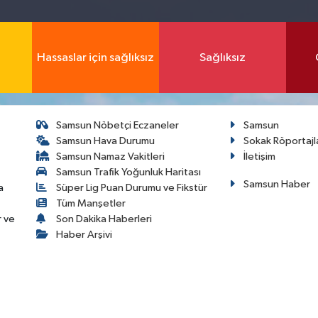
Hassaslar için sağlıksız
Sağlıksız
Samsun Nöbetçi Eczaneler
Samsun
Samsun Hava Durumu
Sokak Röportajl
Samsun Namaz Vakitleri
İletişim
Samsun Trafik Yoğunluk Haritası
Samsun Haber
a
Süper Lig Puan Durumu ve Fikstür
Tüm Manşetler
r ve
Son Dakika Haberleri
Haber Arşivi