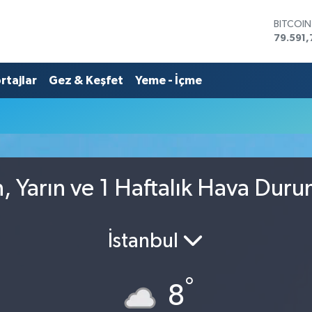
BITCOI
79.591,
DOLAR
45,436
rtajlar
Gez & Keşfet
Yeme - İçme
EURO
53,386
STERLİN
61,603
G.ALTIN
6862,0
BİST10
14.598
n, Yarın ve 1 Haftalık Hava Dur
İstanbul
°
8