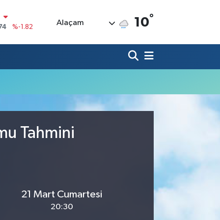
°
N
10
Alaçam
74
%-1.82
20
%0.02
90
%0.19
80
%0.18
9000
%0.19
0
,00
%0
umu Tahmini
21 Mart Cumartesi
20:30