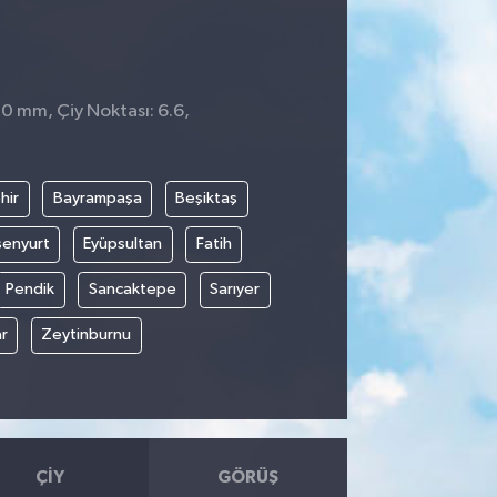
 0 mm, Çiy Noktası: 6.6,
hir
Bayrampaşa
Beşiktaş
senyurt
Eyüpsultan
Fatih
Pendik
Sancaktepe
Sarıyer
r
Zeytinburnu
ÇIY
GÖRÜŞ