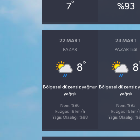
°
7
%93
22 MART
23 MART
PAZAR
PAZARTESI
°
8
8
Bölgesel düzensiz yağmur
Bölgesel düzensiz 
yağışlı
yağışlı
Nem: %96
Nem: %93
Rüzgar: 18 km/h
Rüzgar: 16 km/
Yağış Olasılığı: %88
Yağış Olasılığı: 