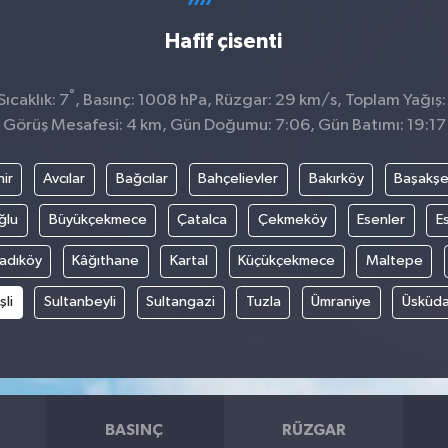
Hafif çisenti
°
ıcaklık: 7
, Basınç: 1008 hPa, Rüzgar: 29 km/s, Toplam Yağış:
Görüş Mesafesi: 4 km, Gün Doğumu: 7:06, Gün Batımı: 19:17
ir
Avcılar
Bağcılar
Bahçelievler
Bakırköy
Başakşe
ğlu
Büyükçekmece
Çatalca
Çekmeköy
Esenler
E
adıköy
Kâğıthane
Kartal
Küçükçekmece
Maltepe
şli
Sultanbeyli
Sultangazi
Tuzla
Ümraniye
Üsküda
BASINÇ
RÜZGAR