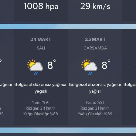
1008
29
hpa
km/s
24 MART
25 MART
SALI
ÇARŞAMBA
°
°
°
8
8
yağmur
Bölgesel düzensiz yağmur
Bölgesel düzensiz yağmur
Bölge
yağışlı
yağışlı
Nem: %91
Nem: %91
h
Rüzgar: 24 km/h
Rüzgar: 21 km/h
%89
Yağış Olasılığı: %88
Yağış Olasılığı: %89