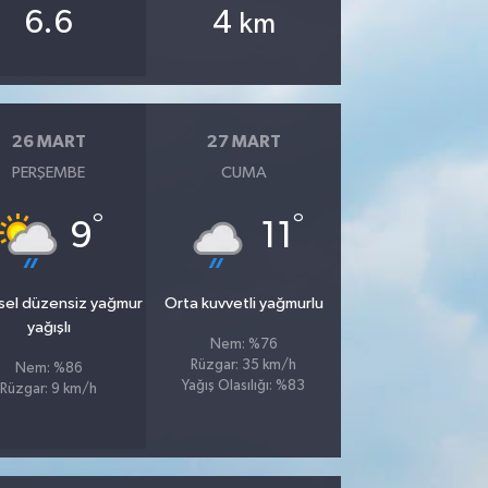
6.6
4
km
26 MART
27 MART
PERŞEMBE
CUMA
°
°
9
11
sel düzensiz yağmur
Orta kuvvetli yağmurlu
yağışlı
Nem: %76
Rüzgar: 35 km/h
Nem: %86
Yağış Olasılığı: %83
Rüzgar: 9 km/h