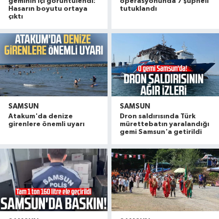
geminin içi görüntülendi:
operasyonunda 7 şüpheli
Hasarın boyutu ortaya
tutuklandı
çıktı
SAMSUN
SAMSUN
Atakum'da denize
Dron saldırısında Türk
girenlere önemli uyarı
mürettebatın yaralandığı
gemi Samsun'a getirildi