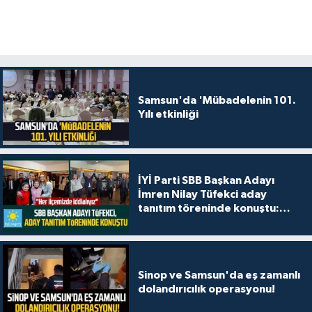
Samsun'da 'Mübadelenin 101.
Yılı etkinliği
İYİ Parti SBB Başkan Adayı
İmren Nilay Tüfekci aday
tanıtım töreninde konuştu:
"Her ilçemizde iddialıyız"
Sinop ve Samsun'da eş zamanlı
dolandırıcılık operasyonu!