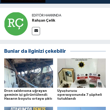
EDITÖR HAKKINDA
Rahşan Çelik
Bunlar da ilginizi çekebilir
Dron saldırısına uğrayan
Uyuşturucu
geminin içi görüntülendi:
operasyonunda 7 şüpheli
Hasarın boyutu ortaya çıktı
tutuklandı