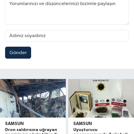
Gönder
SAMSUN
SAMSUN
Dron saldırısına uğrayan
Uyuşturucu