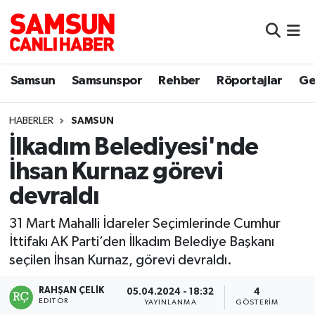
Samsun
Samsun Nöbetçi Eczaneler
Samsun
Samsunspor
Rehber
Röportajlar
Ge
Samsunspor
Samsun Hava Durumu
HABERLER
SAMSUN
Sokak Röportajları
Samsun Namaz Vakitleri
İlkadım Belediyesi'nde
Genel
Samsun Trafik Yoğunluk Haritası
İhsan Kurnaz görevi
devraldı
Dünya
Süper Lig Puan Durumu ve Fikstür
31 Mart Mahalli İdareler Seçimlerinde Cumhur
Eğitim
Tüm Manşetler
İttifakı AK Parti’den İlkadım Belediye Başkanı
seçilen İhsan Kurnaz, görevi devraldı.
Sağlık
Son Dakika Haberleri
RAHŞAN ÇELIK
05.04.2024 - 18:32
4
EDITÖR
Yemek
Haber Arşivi
YAYINLANMA
GÖSTERIM