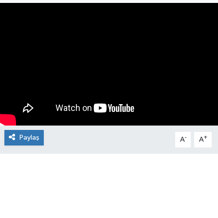
Manşet Haberi
Paylaş
-
+
A
A