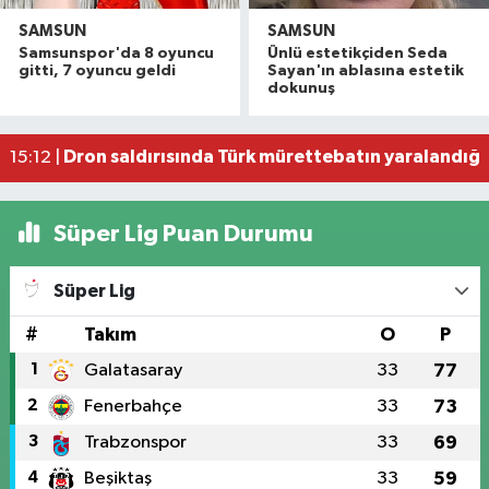
SAMSUN
SAMSUN
Dron saldırısına uğrayan geminin içi görüntülend
16:49 |
Samsunspor'da 8 oyuncu
Ünlü estetikçiden Seda
Uyuşturucu operasyonunda 7 şüpheli tutukland
15:27 |
gitti, 7 oyuncu geldi
Sayan'ın ablasına estetik
dokunuş
Atakum'da denize girenlere önemli uyarı
15:18 |
Dron saldırısında Türk mürettebatın yaralandığı
15:12 |
Samsun'da 1 ton 160 litre kaçak etil alkol ele geçi
13:47 |
Süper Lig Puan Durumu
Süper Lig
#
Takım
O
P
1
Galatasaray
33
77
2
Fenerbahçe
33
73
3
Trabzonspor
33
69
4
Beşiktaş
33
59