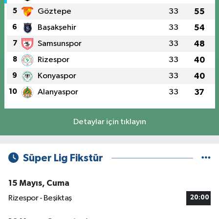
5
Göztepe
33
55
6
Başakşehir
33
54
7
Samsunspor
33
48
8
Rizespor
33
40
9
Konyaspor
33
40
10
Alanyaspor
33
37
Detaylar için tıklayın
Süper Lig Fikstür
15 Mayıs, Cuma
Rizespor - Beşiktaş
20:00