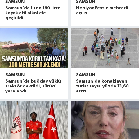
SAMSUN
SAMSUN
Samsun'da 1 ton 160 litre
NebiyanFest'e mehterli
kaçak etil alkol ele
açılış
geçirildi
SAMSUN
SAMSUN
Samsun'da buğday yüklü
Samsun'da konaklayan
traktör devrildi, sürücü
turist sayısı yüzde 13,68
yaralandı
arttı