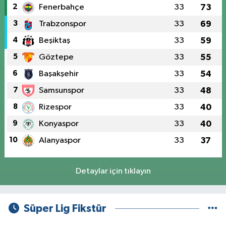
2
Fenerbahçe
33
73
3
Trabzonspor
33
69
4
Beşiktaş
33
59
5
Göztepe
33
55
6
Başakşehir
33
54
7
Samsunspor
33
48
8
Rizespor
33
40
9
Konyaspor
33
40
10
Alanyaspor
33
37
Detaylar için tıklayın
Süper Lig Fikstür