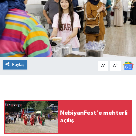
Manşet Haberi
Paylaş
-
+
A
A
NebiyanFest'e mehterli
açılış