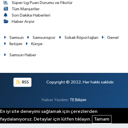
Süper Lig Puan Durumu ve Fikstür
Tüm Manşetler
Son Dakika Haberleri
Haber Arşivi
Samsun
Samsunspor
Sokak Röportajları
Genel
İletişim
Künye
Samsun Haber
RSS
Copyright © 2022. Her hakkı saklıdır.
Haber Yazılımı:
TE Bilişim
En iyi site deneyimi sağlamak için çerezlerden
faydalanıyoruz. Detaylar için lütfen tıklayın.
Tamam