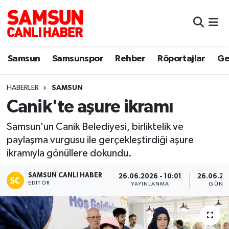
Samsun
Samsun Nöbetçi Eczaneler
Samsun
Samsunspor
Rehber
Röportajlar
Ge
Samsunspor
Samsun Hava Durumu
HABERLER
SAMSUN
Sokak Röportajları
Samsun Namaz Vakitleri
Canik'te aşure ikramı
Genel
Samsun Trafik Yoğunluk Haritası
Samsun'un Canik Belediyesi, birliktelik ve
paylaşma vurgusu ile gerçekleştirdiği aşure
Dünya
Süper Lig Puan Durumu ve Fikstür
ikramıyla gönüllere dokundu.
Eğitim
Tüm Manşetler
SAMSUN CANLI HABER
26.06.2026 - 10:01
26.06.20
EDITÖR
YAYINLANMA
GÜNC
Sağlık
Son Dakika Haberleri
Yemek
Haber Arşivi