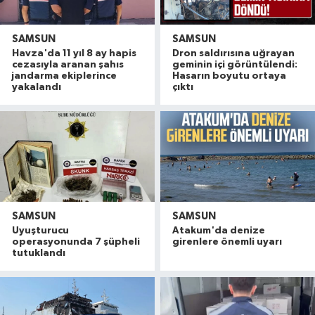
SAMSUN
SAMSUN
Havza'da 11 yıl 8 ay hapis
Dron saldırısına uğrayan
cezasıyla aranan şahıs
geminin içi görüntülendi:
jandarma ekiplerince
Hasarın boyutu ortaya
yakalandı
çıktı
SAMSUN
SAMSUN
Uyuşturucu
Atakum'da denize
operasyonunda 7 şüpheli
girenlere önemli uyarı
tutuklandı