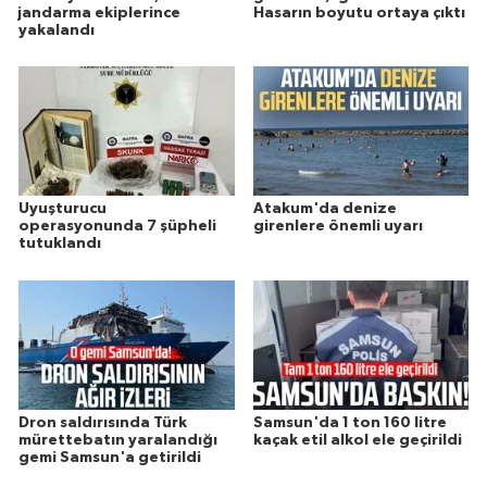
jandarma ekiplerince
Hasarın boyutu ortaya çıktı
yakalandı
Uyuşturucu
Atakum'da denize
operasyonunda 7 şüpheli
girenlere önemli uyarı
tutuklandı
Dron saldırısında Türk
Samsun'da 1 ton 160 litre
mürettebatın yaralandığı
kaçak etil alkol ele geçirildi
gemi Samsun'a getirildi