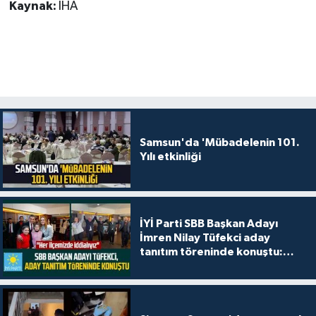
Kaynak:
İHA
Samsun'da 'Mübadelenin 101.
Yılı etkinliği
İYİ Parti SBB Başkan Adayı
İmren Nilay Tüfekci aday
tanıtım töreninde konuştu:
"Her ilçemizde iddialıyız"