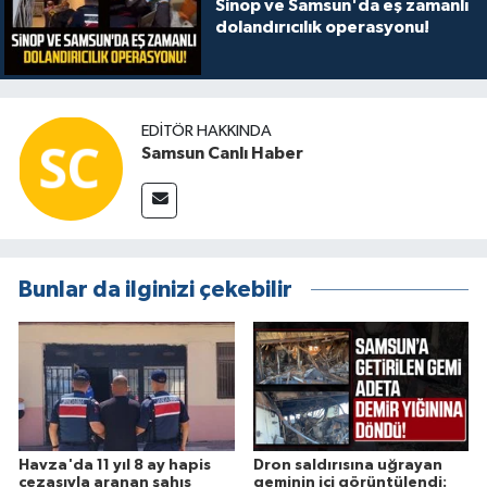
Sinop ve Samsun'da eş zamanlı
dolandırıcılık operasyonu!
EDITÖR HAKKINDA
Samsun Canlı Haber
Bunlar da ilginizi çekebilir
Havza'da 11 yıl 8 ay hapis
Dron saldırısına uğrayan
cezasıyla aranan şahıs
geminin içi görüntülendi: