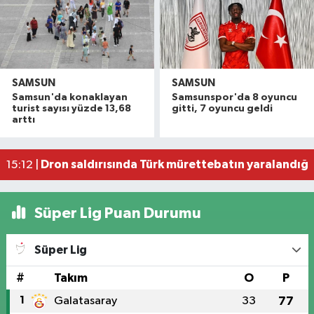
SAMSUN
SAMSUN
Havza'da 11 yıl 8 ay hapis cezasıyla aranan şahı
19:58 |
Samsun'da konaklayan
Samsunspor'da 8 oyuncu
Dron saldırısına uğrayan geminin içi görüntülend
16:49 |
turist sayısı yüzde 13,68
gitti, 7 oyuncu geldi
arttı
Uyuşturucu operasyonunda 7 şüpheli tutukland
15:27 |
Atakum'da denize girenlere önemli uyarı
15:18 |
Dron saldırısında Türk mürettebatın yaralandığı
15:12 |
Süper Lig Puan Durumu
Süper Lig
#
Takım
O
P
1
Galatasaray
33
77