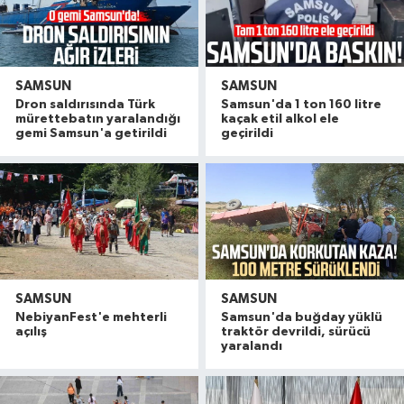
SAMSUN
SAMSUN
Dron saldırısında Türk
Samsun'da 1 ton 160 litre
mürettebatın yaralandığı
kaçak etil alkol ele
gemi Samsun'a getirildi
geçirildi
SAMSUN
SAMSUN
NebiyanFest'e mehterli
Samsun'da buğday yüklü
açılış
traktör devrildi, sürücü
yaralandı