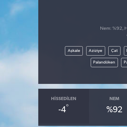
Manşet Haberi
Nem: %92, Hi
Aşkale
Aziziye
Çat
Palandöken
P
HISSEDILEN
NEM
°
-4
%92