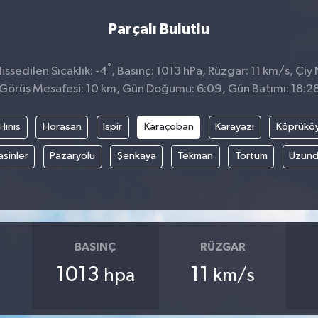
Parçalı Bulutlu
°
ssedilen Sıcaklık: -4
, Basınç: 1013 hPa, Rüzgar: 11 km/s, Çiy 
Görüş Mesafesi: 10 km, Gün Doğumu: 6:09, Gün Batımı: 18:2
Hınıs
Horasan
İspir
Karaçoban
Karayazı
Köprükö
asinler
Pazaryolu
Şenkaya
Tekman
Tortum
Uzund
BASINÇ
RÜZGAR
1013
11
hpa
km/s