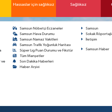
Hassaslar için sağlıksız
Sağlıksız
Samsun Nöbetçi Eczaneler
Samsun
Samsun Hava Durumu
Sokak Röportajl
Samsun Namaz Vakitleri
İletişim
Samsun Trafik Yoğunluk Haritası
Samsun Haber
a
Süper Lig Puan Durumu ve Fikstür
Tüm Manşetler
r ve
Son Dakika Haberleri
Haber Arşivi