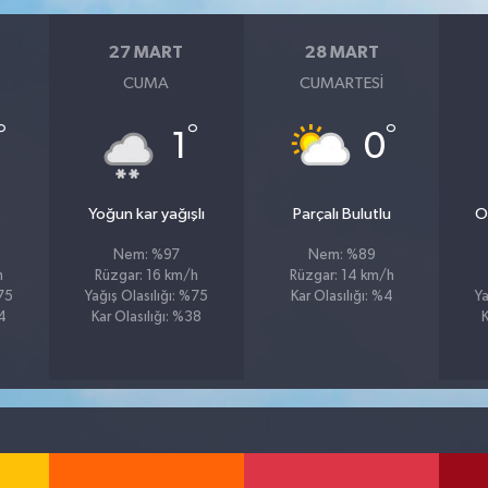
27 MART
28 MART
CUMA
CUMARTESI
°
°
°
1
0
s
Yoğun kar yağışlı
Parçalı Bulutlu
Or
Nem: %97
Nem: %89
h
Rüzgar: 16 km/h
Rüzgar: 14 km/h
%75
Yağış Olasılığı: %75
Kar Olasılığı: %4
Ya
24
Kar Olasılığı: %38
K