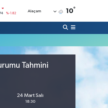
°
N
10
Alaçam
74
%-1.82
20
%0.02
90
%0.19
80
%0.18
9000
%0.19
0
,00
%0
Durumu Tahmini
24 Mart Salı
18:30