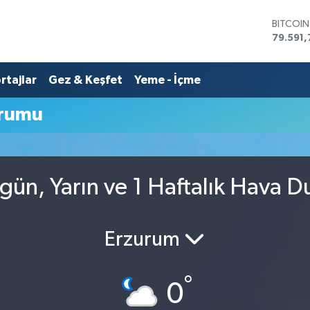
BITCOI
79.591,
DOLAR
45,436
rtajlar
Gez & Keşfet
Yeme - İçme
EURO
53,386
STERLİN
urumu
61,603
G.ALTIN
6862,0
BİST10
14.598
ün, Yarın ve 1 Haftalık Hava 
Erzurum
°
0