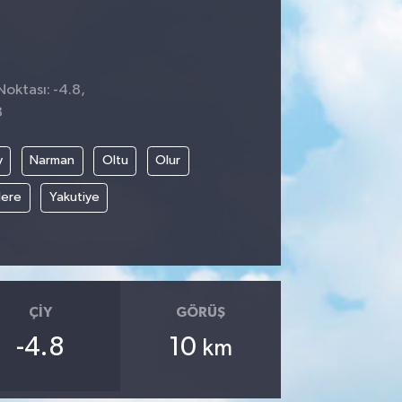
Noktası: -4.8,
8
y
Narman
Oltu
Olur
ere
Yakutiye
ÇIY
GÖRÜŞ
-4.8
10
km