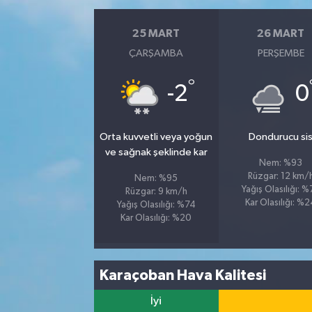
25 MART
26 MART
ÇARŞAMBA
PERŞEMBE
°
-2
0
Orta kuvvetli veya yoğun
Dondurucu si
ve sağnak şeklinde kar
Nem: %93
Rüzgar: 12 km/
Nem: %95
Yağış Olasılığı: 
Rüzgar: 9 km/h
Kar Olasılığı: %
Yağış Olasılığı: %74
Kar Olasılığı: %20
Karaçoban Hava Kalitesi
İyi