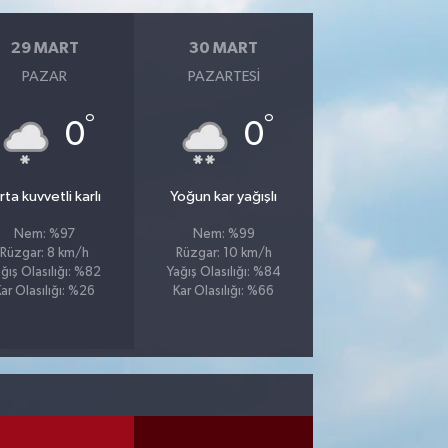
29 MART
30 MART
PAZAR
PAZARTESI
°
°
0
0
ta kuvvetli karlı
Yoğun kar yağışlı
Nem: %97
Nem: %99
Rüzgar: 8 km/h
Rüzgar: 10 km/h
ğış Olasılığı: %82
Yağış Olasılığı: %84
ar Olasılığı: %26
Kar Olasılığı: %66