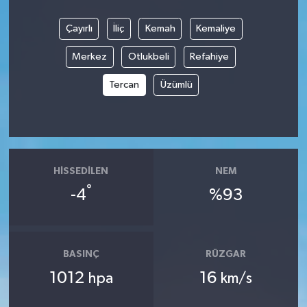
Çayırlı
İliç
Kemah
Kemaliye
Merkez
Otlukbeli
Refahiye
Tercan
Üzümlü
HISSEDILEN
NEM
°
-4
%93
BASINÇ
RÜZGAR
1012
16
hpa
km/s