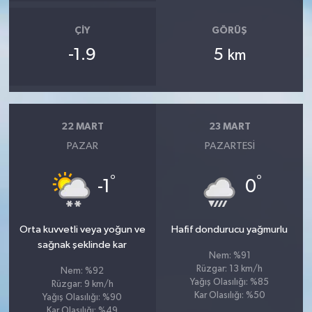
ÇIY
GÖRÜŞ
-1.9
5
km
22 MART
23 MART
PAZAR
PAZARTESI
°
°
-1
0
Orta kuvvetli veya yoğun ve
Hafif dondurucu yağmurlu
sağnak şeklinde kar
Nem: %91
Rüzgar: 13 km/h
Nem: %92
Yağış Olasılığı: %85
Rüzgar: 9 km/h
Kar Olasılığı: %50
Yağış Olasılığı: %90
Kar Olasılığı: %49