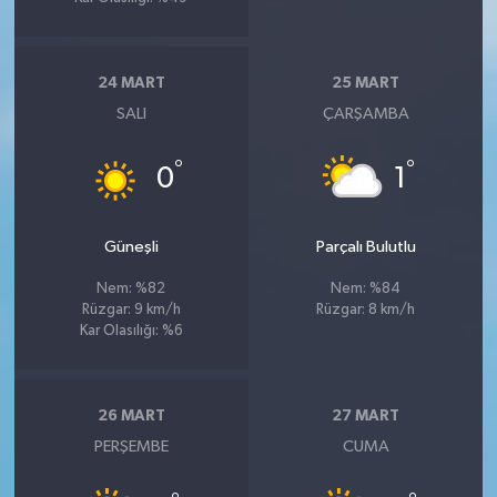
24 MART
25 MART
SALI
ÇARŞAMBA
°
°
0
1
Güneşli
Parçalı Bulutlu
Nem: %82
Nem: %84
Rüzgar: 9 km/h
Rüzgar: 8 km/h
Kar Olasılığı: %6
26 MART
27 MART
PERŞEMBE
CUMA