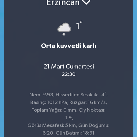
Erzincan
Manşet Haberi
°
1
Orta kuvvetli karlı
21 Mart Cumartesi
22:30
°
Nem: %93, Hissedilen Sıcaklık: -4
,
Basınç: 1012 hPa, Rüzgar: 16 km/s,
Toplam Yağış: 0 mm, Çiy Noktası:
-1.9,
Görüş Mesafesi: 5 km, Gün Doğumu:
6:20, Gün Batımı: 18:31