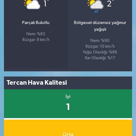
°
°
1
2
Parçalı Bulutlu
Bölgesel düzensiz yağmur
yağışlı
Nem: %82
Rüzgar: 8 km/h
Nem: %90
Rüzgar: 10 km/h
Yağış Olasılığı: %86
Kar Olasılığı: %17
Tercan Hava Kalitesi
İyi
1
Orta