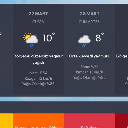
27 MART
28 MART
CUMA
CUMARTESI
°
°
°
10
8
Bölgesel düzensiz yağmur
Orta kuvvetli yağmurlu
Bölge
yağışlı
Nem: %79
Rüzgar: 13 km/h
Nem: %64
Yağış Olasılığı: %82
Rüzgar: 12 km/h
Yağış Olasılığı: %86
Y
Hassaslar için sağlıksız
Sağlıksız