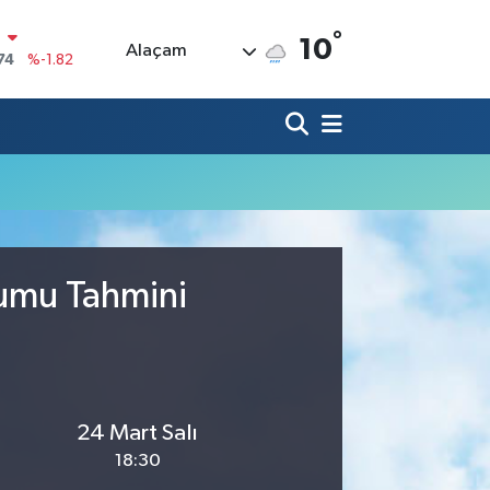
°
N
10
Alaçam
74
%-1.82
20
%0.02
90
%0.19
80
%0.18
9000
%0.19
0
,00
%0
rumu Tahmini
24 Mart Salı
18:30