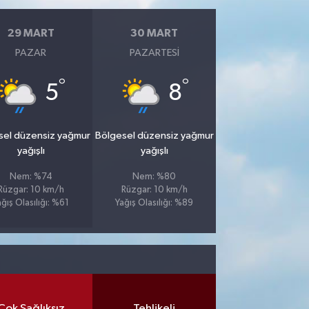
29 MART
30 MART
PAZAR
PAZARTESI
°
°
5
8
sel düzensiz yağmur
Bölgesel düzensiz yağmur
yağışlı
yağışlı
Nem: %74
Nem: %80
Rüzgar: 10 km/h
Rüzgar: 10 km/h
ağış Olasılığı: %61
Yağış Olasılığı: %89
Çok Sağlıksız
Tehlikeli