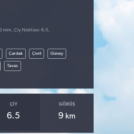
 2 mm, Çiy Noktası: 6.5,
Çardak
Çivril
Güney
Tavas
ÇIY
GÖRÜŞ
6.5
9
km