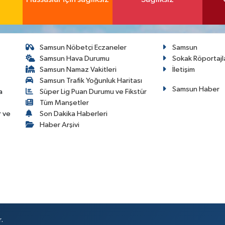
Samsun Nöbetçi Eczaneler
Samsun
Samsun Hava Durumu
Sokak Röportajl
Samsun Namaz Vakitleri
İletişim
Samsun Trafik Yoğunluk Haritası
Samsun Haber
a
Süper Lig Puan Durumu ve Fikstür
Tüm Manşetler
r ve
Son Dakika Haberleri
Haber Arşivi
.