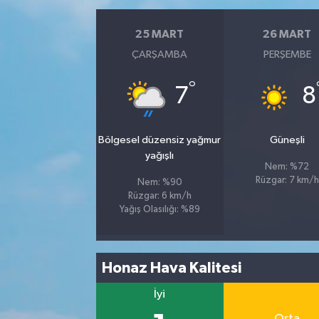
25 MART
26 MART
ÇARŞAMBA
PERŞEMBE
°
7
8
Bölgesel düzensiz yağmur
Güneşli
yağışlı
Nem: %72
Rüzgar: 7 km/h
Nem: %90
Rüzgar: 6 km/h
Yağış Olasılığı: %89
Honaz Hava Kalitesi
İyi
Orta