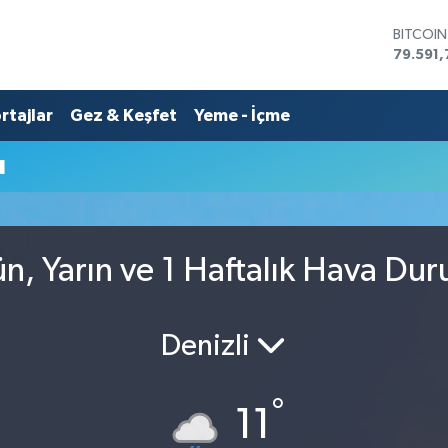
BITCOI
79.591,
DOLAR
45,436
rtajlar
Gez & Keşfet
Yeme - İçme
EURO
53,386
STERLİN
u
61,603
G.ALTIN
6862,0
BİST10
14.598
, Yarın ve 1 Haftalık Hava Du
Denizli
°
11