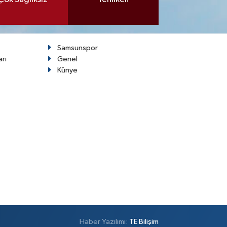
Samsunspor
arı
Genel
Künye
Haber Yazılımı:
TE Bilişim