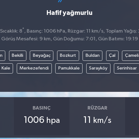
Hafif yağmurlu
°
ıcaklık: 8
, Basınç: 1006 hPa, Rüzgar: 11 km/s, Toplam Yağış:
Görüş Mesafesi: 9 km, Gün Doğumu: 7:01, Gün Batımı: 19:19
an
Bekilli
Beyağaç
Bozkurt
Buldan
Çal
Çameli
Kale
Merkezefendi
Pamukkale
Sarayköy
Serinhisar
BASINÇ
RÜZGAR
1006
11
hpa
km/s