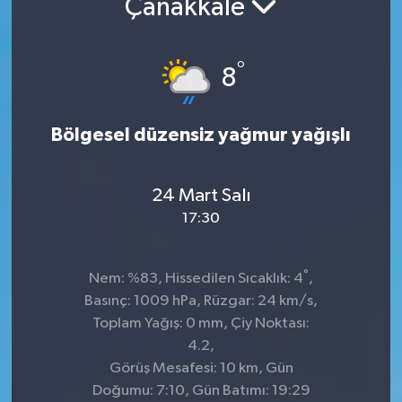
Çanakkale
Manşet Haberi
°
8
Bölgesel düzensiz yağmur yağışlı
24 Mart Salı
17:30
°
Nem: %83, Hissedilen Sıcaklık: 4
,
Basınç: 1009 hPa, Rüzgar: 24 km/s,
Toplam Yağış: 0 mm, Çiy Noktası:
4.2,
Görüş Mesafesi: 10 km, Gün
Doğumu: 7:10, Gün Batımı: 19:29