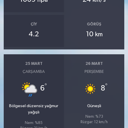
ÇIY
GÖRÜŞ
4.2
10
km
25 MART
26 MART
ÇARŞAMBA
PERŞEMBE
°
°
6
8
Bölgesel düzensiz yağmur
Güneşli
yağışlı
Nem: %73
Rüzgar: 12 km/h
Nem: %85