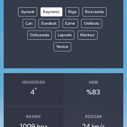
Ayvacık
Bayramiç
Biga
Bozcaada
Çan
Eceabat
Ezine
Gelibolu
Gökçeada
Lapseki
Merkez
Yenice
HISSEDILEN
NEM
°
4
%83
BASINÇ
RÜZGAR
1009
24
hpa
km/s