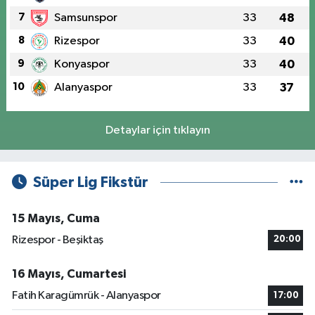
7
Samsunspor
33
48
8
Rizespor
33
40
9
Konyaspor
33
40
10
Alanyaspor
33
37
Detaylar için tıklayın
Süper Lig Fikstür
15 Mayıs, Cuma
Rizespor - Beşiktaş
20:00
16 Mayıs, Cumartesi
Fatih Karagümrük - Alanyaspor
17:00