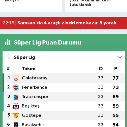
09:00 |
karıştı!
çıktı: Yakalanan katil
tutuklandı
Samsun'da kuvvetli sağanak! O anlar cep telef
08:57 |
Denizde boğulma tehlikesi geçiren 17 yaşındaki
22:50 |
Samsun'da 4 araçlı zincirleme kaza: 5 yaralı
22:16 |
Süper Lig Puan Durumu
Süper Lig
#
Takım
O
P
1
Galatasaray
33
77
2
Fenerbahçe
33
73
3
Trabzonspor
33
69
4
Beşiktaş
33
59
5
Göztepe
33
55
6
Başakşehir
33
54