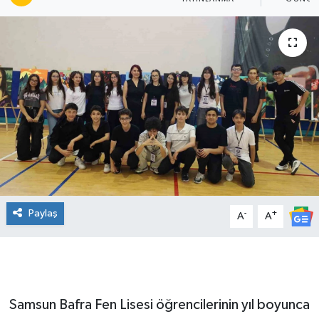
Manşet Haberi
Paylaş
-
+
A
A
Samsun Bafra Fen Lisesi öğrencilerinin yıl boyunca