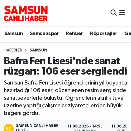
Samsun
Samsun Nöbetçi Eczaneler
Samsun
Samsunspor
Rehber
Röportajlar
Ge
Samsunspor
Samsun Hava Durumu
HABERLER
SAMSUN
Sokak Röportajları
Samsun Namaz Vakitleri
Bafra Fen Lisesi'nde sanat
Genel
Samsun Trafik Yoğunluk Haritası
rüzgarı: 106 eser sergilendi
Dünya
Süper Lig Puan Durumu ve Fikstür
Samsun Bafra Fen Lisesi öğrencilerinin yıl boyunca
hazırladığı 106 eser, düzenlenen resim sergisinde
Eğitim
Tüm Manşetler
sanatseverlerle buluştu. Öğrencilerin akrilik tuval
üzerine yaptığı çalışmalar ziyaretçilerden büyük
Sağlık
Son Dakika Haberleri
beğeni gördü.
SAMSUN CANLI HABER
Yemek
Haber Arşivi
11.06.2026 - 14:53
11.06.202
EDITÖR
YAYINLANMA
GÜNCE