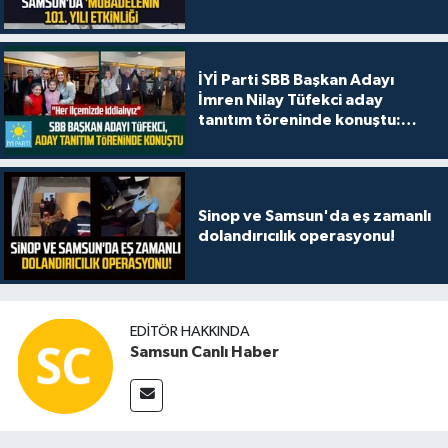
İYİ Parti SBB Başkan Adayı
İmren Nilay Tüfekci aday
tanıtım töreninde konuştu:
"Her ilçemizde iddialıyız"
Sinop ve Samsun'da eş zamanlı
dolandırıcılık operasyonu!
EDITÖR HAKKINDA
Samsun Canlı Haber