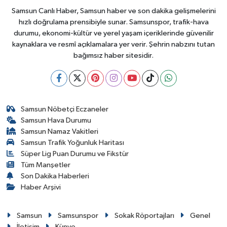
Samsun Canlı Haber, Samsun haber ve son dakika gelişmelerini
hızlı doğrulama prensibiyle sunar. Samsunspor, trafik-hava
durumu, ekonomi-kültür ve yerel yaşam içeriklerinde güvenilir
kaynaklara ve resmî açıklamalara yer verir. Şehrin nabzını tutan
bağımsız haber sitesidir.
Samsun Nöbetçi Eczaneler
Samsun Hava Durumu
Samsun Namaz Vakitleri
Samsun Trafik Yoğunluk Haritası
Süper Lig Puan Durumu ve Fikstür
Tüm Manşetler
Son Dakika Haberleri
Haber Arşivi
Samsun
Samsunspor
Sokak Röportajları
Genel
İletişim
Künye