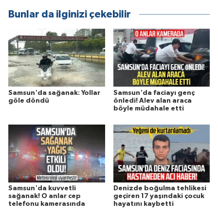
Bunlar da ilginizi çekebilir
Samsun'da sağanak: Yollar
Samsun'da faciayı genç
göle döndü
önledi! Alev alan araca
böyle müdahale etti
Samsun'da kuvvetli
Denizde boğulma tehlikesi
sağanak! O anlar cep
geçiren 17 yaşındaki çocuk
telefonu kamerasında
hayatını kaybetti