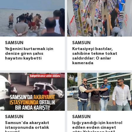
SAMSUN
SAMSUN
Yeğenini kurtarmak için
Kırtasiyeyi bastılar,
denize giren şahıs
sahibine tekme tokat
hayatını kaybetti
saldırdılar: O anlar
kamerada
SAMSUN
SAMSUN
Samsun'da akaryakıt
Işığı yandığı için kontrol
Samsun'da sağanak: Yollar göle döndü
09:53 |
istasyonunda ortalık
edilen evden cinayet
Samsun'da faciayı genç önledi! Alev alan araca