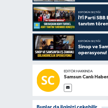
EDITÖRÜN SEÇTIĞI
İYİ Parti SBB
tanıtım tören
EDITÖRÜN SEÇTIĞI
Sinop ve Sams
operasyonu!
EDITÖR HAKKINDA
Samsun Canlı Habe
Bunlar da ilginizi çekebilir