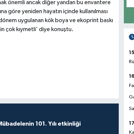
almak önemli ancak diğer yandan bu envantere
rına göre yeniden hayatın içinde kullanılması
 dönem uygulanan kök boya ve ekoprint baskı
çin çok kıymetli' diye konuştu.
1
Ri
1
Fa
Ga
Sa
1
badelenin 101. Yılı etkinliği
Ka