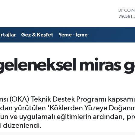
DOLAR
45,436
EURO
53,386
rtajlar
Gez & Keşfet
Yeme - İçme
STERLİN
61,603
G.ALTIN
6862,0
eleneksel miras 
BİST10
14.598
BITCOI
79.591,
nsı (OKA) Teknik Destek Programı kapsam
ndan yürütülen 'Köklerden Yüzeye Doğanın
n ve uygulamalı eğitimlerin ardından, pro
eni düzenlendi.