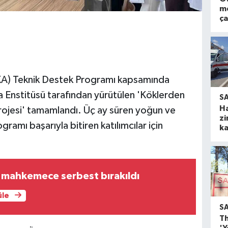
m
ça
KA) Teknik Destek Programı kapsamında
Enstitüsü tarafından yürütülen 'Köklerden
S
H
ojesi' tamamlandı. Üç ay süren yoğun ve
zi
ramı başarıyla bitiren katılımcılar için
ka
 mahkemece serbest bırakıldı
üle
S
Th
'Y