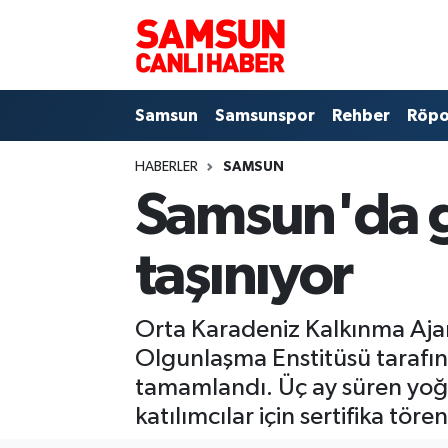
Samsun
Samsun Nöbetçi Eczaneler
Samsun
Samsunspor
Rehber
Röpo
Samsunspor
Samsun Hava Durumu
HABERLER
SAMSUN
Sokak Röportajları
Samsun Namaz Vakitleri
Samsun'da g
Genel
Samsun Trafik Yoğunluk Haritası
taşınıyor
Dünya
Süper Lig Puan Durumu ve Fikstür
Orta Karadeniz Kalkınma Aja
Eğitim
Tüm Manşetler
Olgunlaşma Enstitüsü tarafı
Sağlık
Son Dakika Haberleri
tamamlandı. Üç ay süren yoğu
katılımcılar için sertifika tör
Yemek
Haber Arşivi