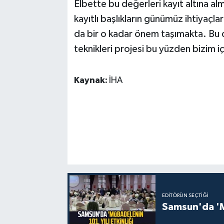
Elbette bu değerleri kayıt altına 
kayıtlı başlıkların günümüz ihtiyaçla
da bir o kadar önem taşımakta. Bu
teknikleri projesi bu yüzden bizim i
Kaynak:
İHA
EDITÖRÜN SEÇTIĞI
Samsun'da 'Mü