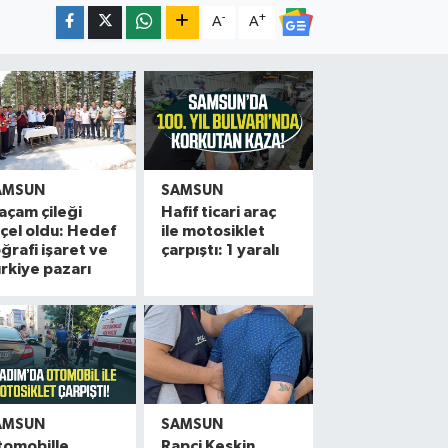
-
+
A
A
AMSUN
SAMSUN
açam çileği
Hafif ticari araç
çel oldu: Hedef
ile motosiklet
ğrafi işaret ve
çarpıştı: 1 yaralı
rkiye pazarı
AMSUN
SAMSUN
tomobille
Rapçi Keskin