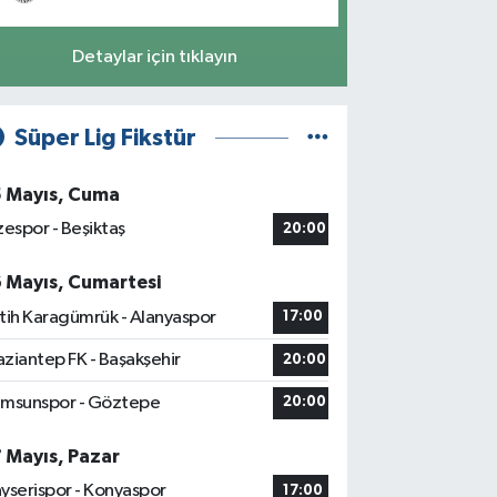
Detaylar için tıklayın
Süper Lig Fikstür
5 Mayıs, Cuma
zespor - Beşiktaş
20:00
6 Mayıs, Cumartesi
tih Karagümrük - Alanyaspor
17:00
ziantep FK - Başakşehir
20:00
msunspor - Göztepe
20:00
7 Mayıs, Pazar
yserispor - Konyaspor
17:00