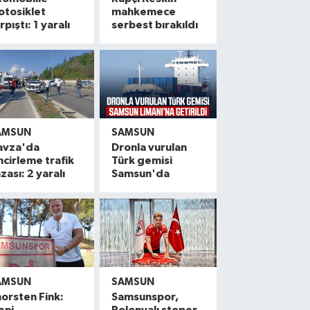
otosiklet
mahkemece
rpıştı: 1 yaralı
serbest bırakıldı
AMSUN
SAMSUN
avza'da
Dronla vurulan
ncirleme trafik
Türk gemisi
zası: 2 yaralı
Samsun'da
AMSUN
SAMSUN
orsten Fink:
Samsunspor,
eni
Polonyalı stoper