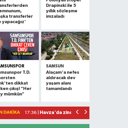
ansferlerden
Drapinski ile 5
emnunum,
yıllık sözleşme
şka transferler
imzaladı
e yapacağız'
AMSUNSPOR
SAMSUN
msunspor T.D.
Alaçam'a nefes
horsten
aldıracak dev
Alaçam çileği reçel oldu: Hedef coğrafi
20:16 |
nk'ten dikkat
yaşam alanı
ken çıkış! "Her
tamamlandı
Hafif ticari araç ile motosiklet çarpıştı:
19:06 |
ey mümkün"
Otomobille motosiklet çarpıştı: 1 yara
17:59 |
Rapçi Keskin mahkemece serbest bırak
17:54 |
N DAKIKA
Havza'da zincirleme trafik kazası: 2 ya
17:36 |