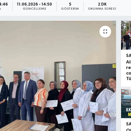
14:46
11.06.2026 - 14:50
5
2 DK
A
GÜNCELLEME
GÖSTERIM
OKUNMA SÜRESI
S
Al
re
co
Tü
S
O