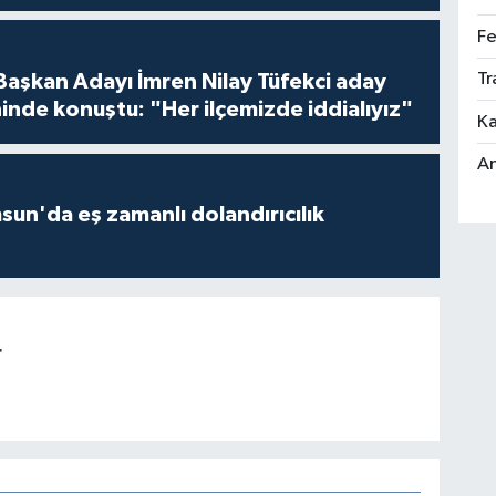
Fe
Tr
 Başkan Adayı İmren Nilay Tüfekci aday
inde konuştu: "Her ilçemizde iddialıyız"
Ka
An
un'da eş zamanlı dolandırıcılık
r