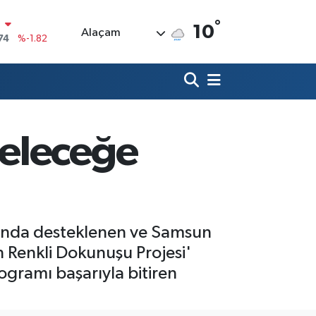
°
10
Alaçam
20
%0.02
90
%0.19
80
%0.18
9000
%0.19
geleceğe
0
,00
%0
N
74
%-1.82
ında desteklenen ve Samsun
 Renkli Dokunuşu Projesi'
gramı başarıyla bitiren