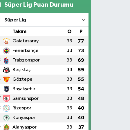
Süper Lig Puan Durumu
Süper Lig
#
Takım
O
P
1
Galatasaray
33
77
2
Fenerbahçe
33
73
3
Trabzonspor
33
69
4
Beşiktaş
33
59
5
Göztepe
33
55
6
Başakşehir
33
54
7
Samsunspor
33
48
8
Rizespor
33
40
9
Konyaspor
33
40
0
Alanyaspor
33
37