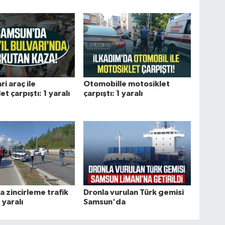
ri araç ile
Otomobille motosiklet
t çarpıştı: 1 yaralı
çarpıştı: 1 yaralı
 zincirleme trafik
Dronla vurulan Türk gemisi
 yaralı
Samsun'da