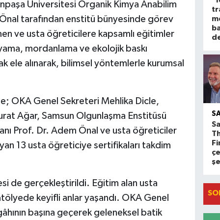
paşa Üniversitesi Organik Kimya Anabilim
tr
Önal tarafından enstitü bünyesinde görev
m
ba
men ve usta öğreticilere kapsamlı eğitimler
d
oyama, mordanlama ve ekolojik baskı
rak ele alınarak, bilimsel yöntemlerle kurumsal
ine; OKA Genel Sekreteri Mehlika Dicle,
S
Murat Ağar, Samsun Olgunlaşma Enstitüsü
Sa
nı Prof. Dr. Adem Önal ve usta öğreticiler
T
Fi
an 13 usta öğreticiye sertifikaları takdim
çe
ş
i de gerçekleştirildi. Eğitim alan usta
SO
atölyede keyifli anlar yaşandı. OKA Genel
gâhının başına geçerek geleneksel batik