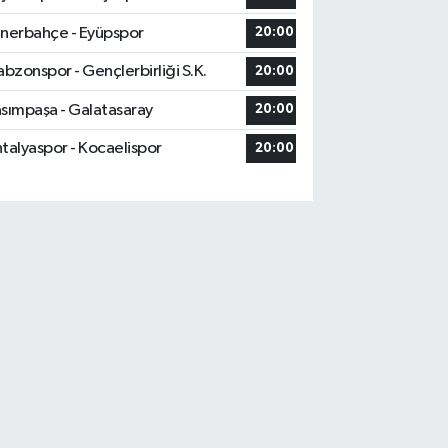
nerbahçe - Eyüpspor
20:00
abzonspor - Gençlerbirliği S.K.
20:00
sımpaşa - Galatasaray
20:00
talyaspor - Kocaelispor
20:00