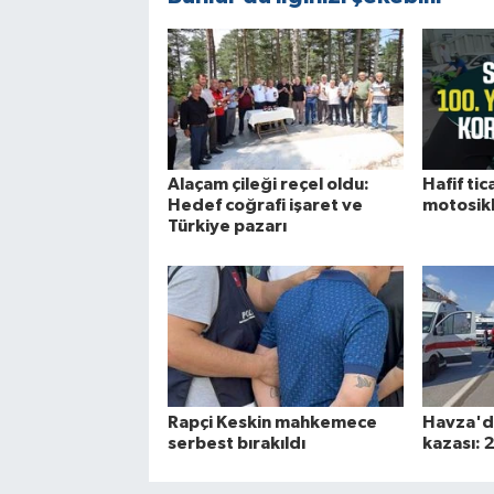
Alaçam çileği reçel oldu:
Hafif tica
Hedef coğrafi işaret ve
motosikle
Türkiye pazarı
Rapçi Keskin mahkemece
Havza'da
serbest bırakıldı
kazası: 2