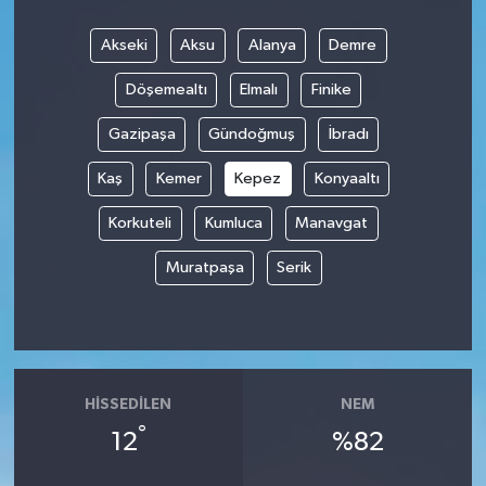
Akseki
Aksu
Alanya
Demre
Döşemealtı
Elmalı
Finike
Gazipaşa
Gündoğmuş
İbradı
Kaş
Kemer
Kepez
Konyaaltı
Korkuteli
Kumluca
Manavgat
Muratpaşa
Serik
HISSEDILEN
NEM
°
12
%82