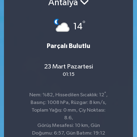
Antalya
Manşet Haberi
°
14
Parçalı Bulutlu
23 Mart Pazartesi
01:15
°
Nem: %82, Hissedilen Sıcaklık: 12
,
Basınç: 1008 hPa, Rüzgar: 8 km/s,
Toplam Yağış: 0 mm, Çiy Noktası:
8.6,
Görüş Mesafesi: 10 km, Gün
Doğumu: 6:57, Gün Batımı: 19:12