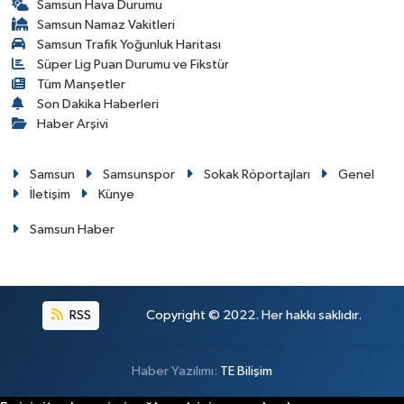
Samsun Hava Durumu
Samsun Namaz Vakitleri
Samsun Trafik Yoğunluk Haritası
Süper Lig Puan Durumu ve Fikstür
Tüm Manşetler
Son Dakika Haberleri
Haber Arşivi
Samsun
Samsunspor
Sokak Röportajları
Genel
İletişim
Künye
Samsun Haber
RSS
Copyright © 2022. Her hakkı saklıdır.
Haber Yazılımı:
TE Bilişim