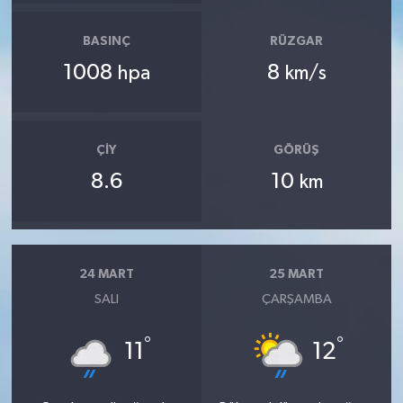
BASINÇ
RÜZGAR
1008
8
hpa
km/s
ÇIY
GÖRÜŞ
8.6
10
km
24 MART
25 MART
SALI
ÇARŞAMBA
°
°
11
12