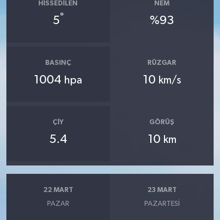
HISSEDILEN
NEM
°
5
%93
BASINÇ
RÜZGAR
1004
10
hpa
km/s
ÇIY
GÖRÜŞ
5.4
10
km
22 MART
23 MART
PAZAR
PAZARTESI