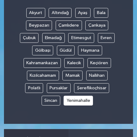
Akyurt
Altındağ
Ayaş
Bala
Beypazarı
Çamlıdere
Çankaya
Çubuk
Elmadağ
Etimesgut
Evren
Gölbaşı
Güdül
Haymana
Kahramankazan
Kalecik
Keçiören
Kızılcahamam
Mamak
Nallıhan
Polatlı
Pursaklar
Şereflikoçhisar
Sincan
Yenimahalle