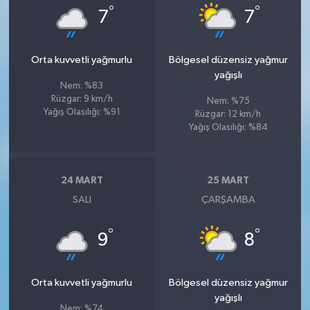
°
°
7
7
Orta kuvvetli yağmurlu
Bölgesel düzensiz yağmur
yağışlı
Nem: %83
Rüzgar: 9 km/h
Nem: %75
Yağış Olasılığı: %91
Rüzgar: 12 km/h
Yağış Olasılığı: %84
24 MART
25 MART
SALI
ÇARŞAMBA
°
°
9
8
Orta kuvvetli yağmurlu
Bölgesel düzensiz yağmur
yağışlı
Nem: %74