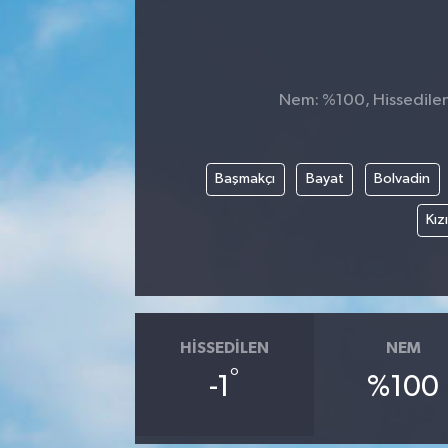
Manşet Haberi
Nem: %100, Hissedilen S
Başmakçı
Bayat
Bolvadin
Kız
HISSEDILEN
NEM
°
-1
%100