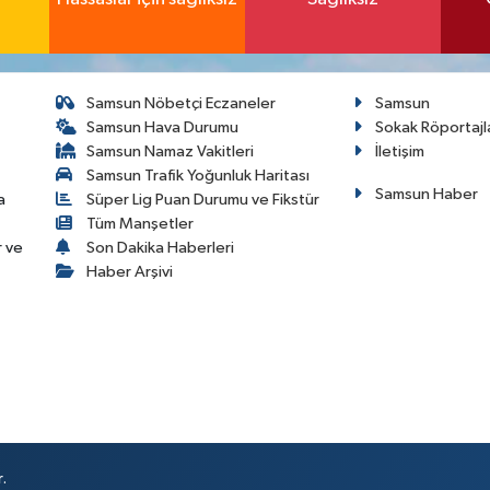
Samsun Nöbetçi Eczaneler
Samsun
Samsun Hava Durumu
Sokak Röportajl
Samsun Namaz Vakitleri
İletişim
Samsun Trafik Yoğunluk Haritası
Samsun Haber
a
Süper Lig Puan Durumu ve Fikstür
Tüm Manşetler
r ve
Son Dakika Haberleri
Haber Arşivi
.