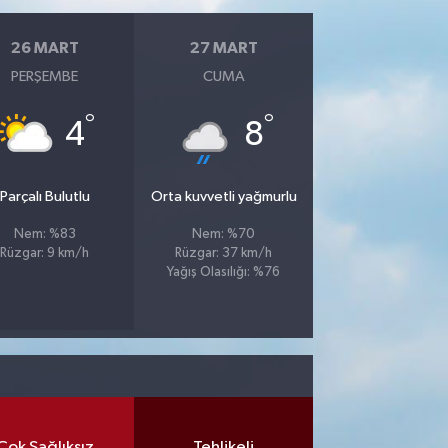
26 MART
27 MART
PERŞEMBE
CUMA
°
°
4
8
Parçalı Bulutlu
Orta kuvvetli yağmurlu
Nem: %83
Nem: %70
Rüzgar: 9 km/h
Rüzgar: 37 km/h
Yağış Olasılığı: %76
Çok Sağlıksız
Tehlikeli