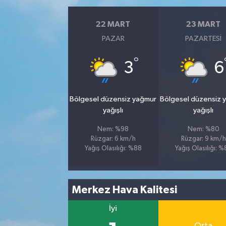
22 MART
23 MART
PAZAR
PAZARTESI
°
3
6
Bölgesel düzensiz yağmur
Bölgesel düzensiz 
yağışlı
yağışlı
Nem: %98
Nem: %80
Rüzgar: 6 km/h
Rüzgar: 9 km/h
Yağış Olasılığı: %88
Yağış Olasılığı: 
Merkez Hava Kalitesi
İyi
Orta