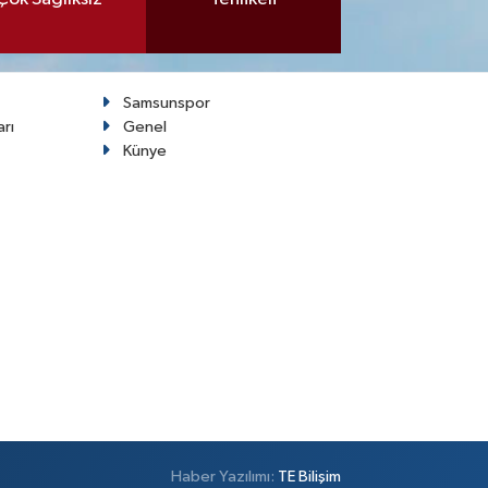
Samsunspor
arı
Genel
Künye
Haber Yazılımı:
TE Bilişim