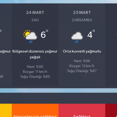
24 MART
25 MART
SALI
ÇARŞAMBA
°
°
°
6
4
yağmur
Bölgesel düzensiz yağmur
Orta kuvvetli yağmurlu
yağışlı
Nem: %96
Rüzgar: 13 km/h
Nem: %90
Yağış Olasılığı: %87
Rüzgar: 11 km/h
%88
Yağış Olasılığı: %89
Hassaslar için sağlıksız
Sağlıksız