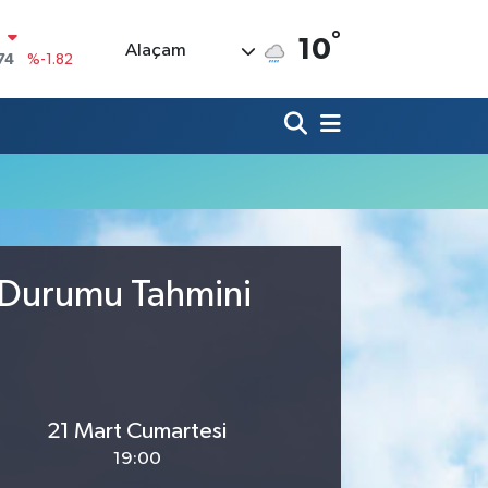
°
N
10
Alaçam
74
%-1.82
20
%0.02
90
%0.19
80
%0.18
9000
%0.19
0
,00
%0
a Durumu Tahmini
21 Mart Cumartesi
19:00