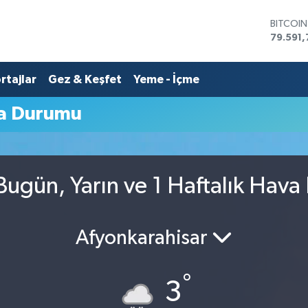
BITCOI
79.591,
DOLAR
45,436
rtajlar
Gez & Keşfet
Yeme - İçme
EURO
53,386
STERLİN
va Durumu
61,603
G.ALTIN
6862,0
BİST10
14.598
Bugün, Yarın ve 1 Haftalık Hav
Afyonkarahisar
°
3