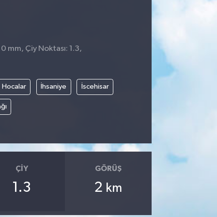
 0 mm, Çiy Noktası: 1.3,
Hocalar
İhsaniye
İscehisar
ğı
ÇIY
GÖRÜŞ
1.3
2
km