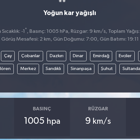
Yoğun kar yağışlı
°
ıcaklık: -1
, Basınç: 1005 hPa, Rüzgar: 9 km/s, Toplam Yağış:
Görüş Mesafesi: 2 km, Gün Doğumu: 7:00, Gün Batımı: 19:11
Çay
Çobanlar
Dazkırı
Dinar
Emirdağ
Evciler
ılören
Merkez
Sandıklı
Sinanpaşa
Şuhut
Sultanda
BASINÇ
RÜZGAR
1005
9
hpa
km/s