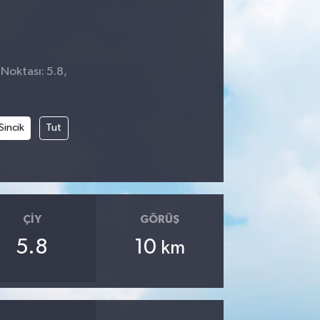
 Noktası: 5.8,
7
Sincik
Tut
ÇIY
GÖRÜŞ
5.8
10
km