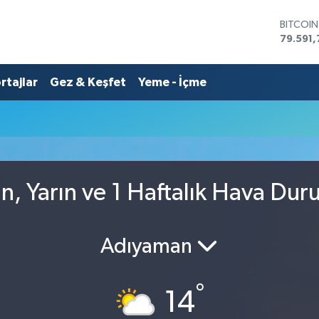
BITCOI
79.591,
DOLAR
45,436
rtajlar
Gez & Keşfet
Yeme - İçme
EURO
53,386
STERLİN
61,603
G.ALTIN
6862,0
BİST10
14.598
n, Yarın ve 1 Haftalık Hava Du
Adıyaman
°
14