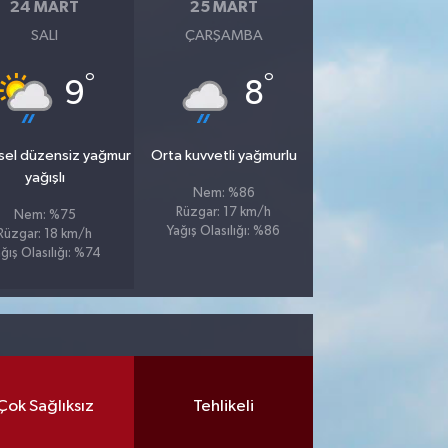
24 MART
25 MART
SALI
ÇARŞAMBA
°
°
9
8
sel düzensiz yağmur
Orta kuvvetli yağmurlu
yağışlı
Nem: %86
Rüzgar: 17 km/h
Nem: %75
Yağış Olasılığı: %86
Rüzgar: 18 km/h
ğış Olasılığı: %74
Çok Sağlıksız
Tehlikeli