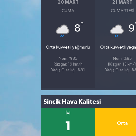
20 MART
21 MART
CUMA
CUMARTESI
°
8
9
Orta kuvvetli yağmurlu
Orta kuvvetli yağ
Nem: %85
Nem: %85
Rüzgar: 19 km/h
Rüzgar: 13 km/
Yağış Olasılığı: %91
Yağış Olasılığı: 
Sincik Hava Kalitesi
İyi
1
Orta