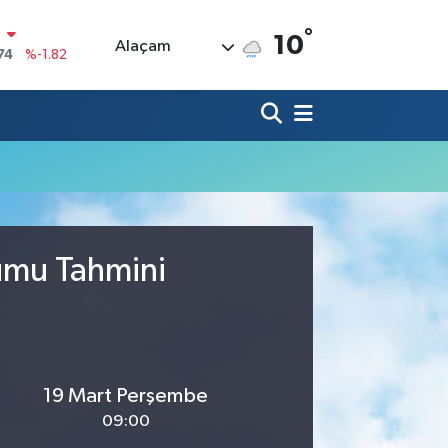
°
N
10
Alaçam
74
%-1.82
20
%0.02
90
%0.19
80
%0.18
9000
%0.19
0
,00
%0
rumu Tahmini
19 Mart Perşembe
09:00