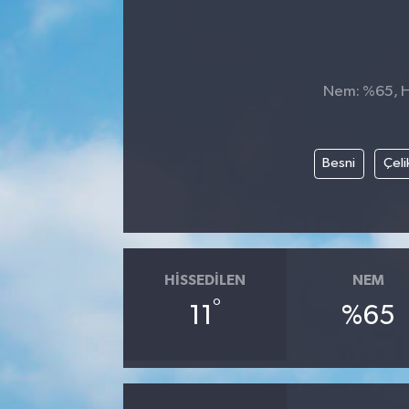
Manşet Haberi
Nem: %65, Hi
Besni
Çeli
HISSEDILEN
NEM
°
11
%65