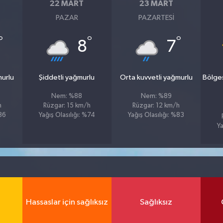
22 MART
23 MART
PAZAR
PAZARTESI
°
°
°
8
7
murlu
Şiddetli yağmurlu
Orta kuvvetli yağmurlu
Bölge
Nem: %88
Nem: %89
h
Rüzgar: 15 km/h
Rüzgar: 12 km/h
%86
Yağış Olasılığı: %74
Yağış Olasılığı: %83
Ya
Hassaslar için sağlıksız
Sağlıksız