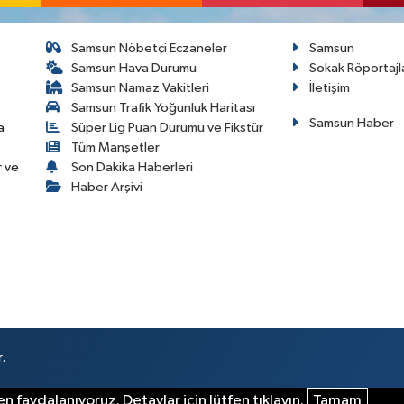
Samsun Nöbetçi Eczaneler
Samsun
Samsun Hava Durumu
Sokak Röportajl
Samsun Namaz Vakitleri
İletişim
Samsun Trafik Yoğunluk Haritası
Samsun Haber
a
Süper Lig Puan Durumu ve Fikstür
Tüm Manşetler
r ve
Son Dakika Haberleri
Haber Arşivi
.
n faydalanıyoruz. Detaylar için lütfen tıklayın.
Tamam