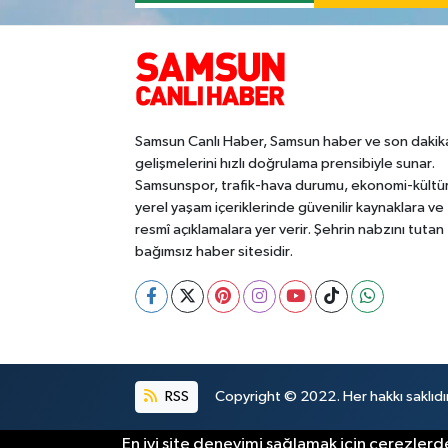
Samsun Canlı Haber, Samsun haber ve son dakik
gelişmelerini hızlı doğrulama prensibiyle sunar.
Samsunspor, trafik-hava durumu, ekonomi-kültü
yerel yaşam içeriklerinde güvenilir kaynaklara ve
resmî açıklamalara yer verir. Şehrin nabzını tutan
bağımsız haber sitesidir.
RSS
Copyright © 2022. Her hakkı saklıdır
En iyi site deneyimi sağlamak için çerezlerde