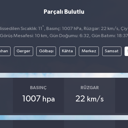
Parçalı Bulutlu
°
ssedilen Sıcaklık: 11
, Basınç: 1007 hPa, Rüzgar: 22 km/s, Çiy
Görüş Mesafesi: 10 km, Gün Doğumu: 6:32, Gün Batımı: 18:3
khan
Gerger
Gölbaşı
Kâhta
Merkez
Samsat
BASINÇ
RÜZGAR
1007
22
hpa
km/s