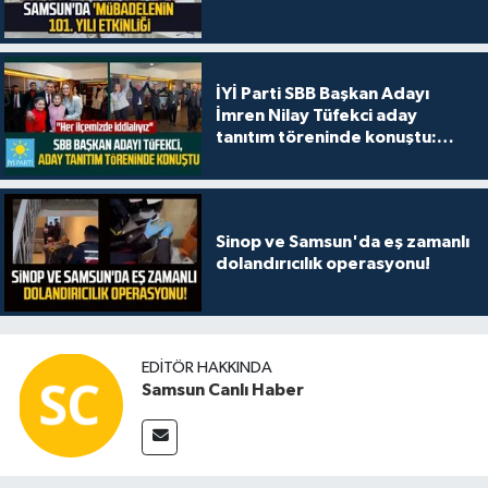
İYİ Parti SBB Başkan Adayı
İmren Nilay Tüfekci aday
tanıtım töreninde konuştu:
"Her ilçemizde iddialıyız"
Sinop ve Samsun'da eş zamanlı
dolandırıcılık operasyonu!
EDITÖR HAKKINDA
Samsun Canlı Haber