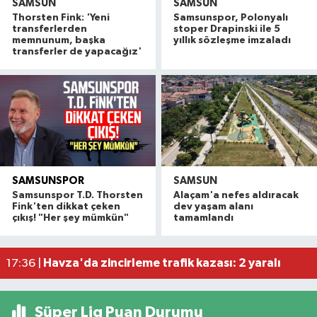
SAMSUN
SAMSUN
Thorsten Fink: 'Yeni
Samsunspor, Polonyalı
transferlerden
stoper Drapinski ile 5
memnunum, başka
yıllık sözleşme imzaladı
transferler de yapacağız'
SAMSUNSPOR
SAMSUN
Alaçam çileği reçel oldu: Hedef coğrafi işaret ve
20:16 |
Samsunspor T.D. Thorsten
Alaçam'a nefes aldıracak
Hafif ticari araç ile motosiklet çarpıştı: 1 yaralı
19:06 |
Fink'ten dikkat çeken
dev yaşam alanı
çıkış! "Her şey mümkün"
tamamlandı
Otomobille motosiklet çarpıştı: 1 yaralı
17:59 |
Rapçi Keskin mahkemece serbest bırakıldı
17:54 |
Havza'da zincirleme trafik kazası: 2 yaralı
17:36 |
Süper Lig Puan Durumu