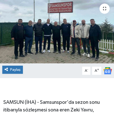
Manşet Haberi
Paylaş
-
+
A
A
SAMSUN (İHA) - Samsunspor'da sezon sonu
itibarıyla sözleşmesi sona eren Zeki Yavru,