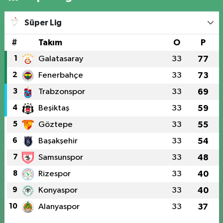
Süper Lig
#
Takım
O
P
1
Galatasaray
33
77
2
Fenerbahçe
33
73
3
Trabzonspor
33
69
4
Beşiktaş
33
59
5
Göztepe
33
55
6
Başakşehir
33
54
7
Samsunspor
33
48
8
Rizespor
33
40
9
Konyaspor
33
40
10
Alanyaspor
33
37