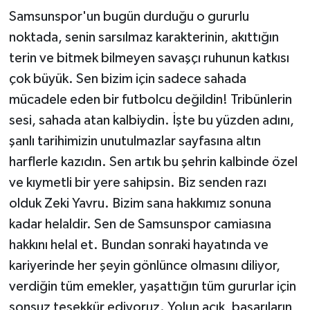
Samsunspor'un bugün durduğu o gururlu
noktada, senin sarsılmaz karakterinin, akıttığın
terin ve bitmek bilmeyen savaşçı ruhunun katkısı
çok büyük. Sen bizim için sadece sahada
mücadele eden bir futbolcu değildin! Tribünlerin
sesi, sahada atan kalbiydin. İşte bu yüzden adını,
şanlı tarihimizin unutulmazlar sayfasına altın
harflerle kazıdın. Sen artık bu şehrin kalbinde özel
ve kıymetli bir yere sahipsin. Biz senden razı
olduk Zeki Yavru. Bizim sana hakkımız sonuna
kadar helaldir. Sen de Samsunspor camiasına
hakkını helal et. Bundan sonraki hayatında ve
kariyerinde her şeyin gönlünce olmasını diliyor,
verdiğin tüm emekler, yaşattığın tüm gururlar için
sonsuz teşekkür ediyoruz. Yolun açık, başarıların