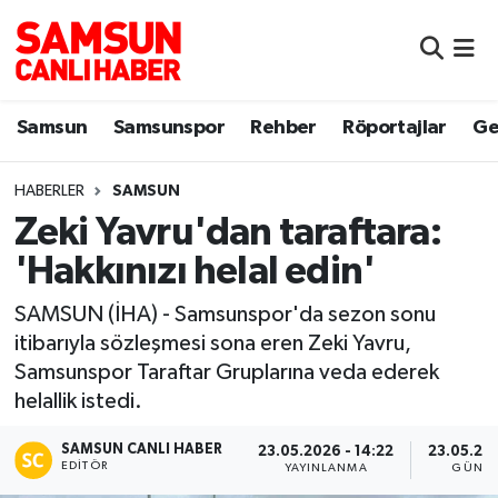
Samsun
Samsun Nöbetçi Eczaneler
Samsun
Samsunspor
Rehber
Röportajlar
Ge
Samsunspor
Samsun Hava Durumu
HABERLER
SAMSUN
Sokak Röportajları
Samsun Namaz Vakitleri
Zeki Yavru'dan taraftara:
Genel
Samsun Trafik Yoğunluk Haritası
'Hakkınızı helal edin'
Dünya
Süper Lig Puan Durumu ve Fikstür
SAMSUN (İHA) - Samsunspor'da sezon sonu
itibarıyla sözleşmesi sona eren Zeki Yavru,
Eğitim
Tüm Manşetler
Samsunspor Taraftar Gruplarına veda ederek
helallik istedi.
Sağlık
Son Dakika Haberleri
SAMSUN CANLI HABER
23.05.2026 - 14:22
23.05.202
EDITÖR
YAYINLANMA
GÜNCE
Yemek
Haber Arşivi