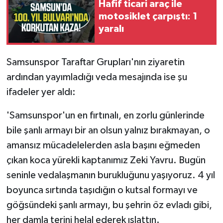
Hafif ticari araç ile
motosiklet çarpıştı: 1
yaralı
Samsunspor Taraftar Grupları'nın ziyaretin
ardından yayımladığı veda mesajında ise şu
ifadeler yer aldı:
'Samsunspor'un en fırtınalı, en zorlu günlerinde
bile şanlı armayı bir an olsun yalnız bırakmayan, o
amansız mücadelelerden asla başını eğmeden
çıkan koca yürekli kaptanımız Zeki Yavru. Bugün
seninle vedalaşmanın burukluğunu yaşıyoruz. 4 yıl
boyunca sırtında taşıdığın o kutsal formayı ve
göğsündeki şanlı armayı, bu şehrin öz evladı gibi,
her damla terini helal ederek ıslattın.