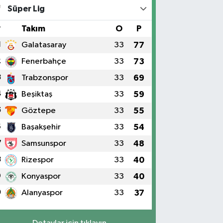
Süper Lig
#
Takım
O
P
1
Galatasaray
33
77
2
Fenerbahçe
33
73
3
Trabzonspor
33
69
4
Beşiktaş
33
59
5
Göztepe
33
55
6
Başakşehir
33
54
7
Samsunspor
33
48
8
Rizespor
33
40
9
Konyaspor
33
40
0
Alanyaspor
33
37