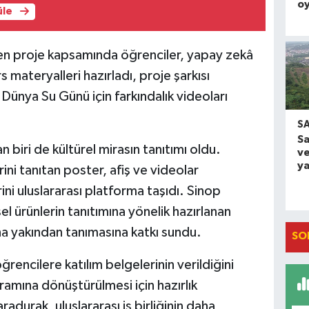
oy
üle
nen proje kapsamında öğrenciler, yapay zekâ
 materyalleri hazırladı, proje şarkısı
Dünya Su Günü için farkındalık videoları
S
S
 biri de kültürel mirasın tanıtımı oldu.
ve
ya
ini tanıtan poster, afiş ve videolar
ini uluslararası platforma taşıdı. Sinop
el ürünlerin tanıtımına yönelik hazırlanan
aha yakından tanımasına katkı sundu.
SO
encilere katılım belgelerinin verildiğini
amına dönüştürülmesi için hazırlık
adurak, uluslararası iş birliğinin daha