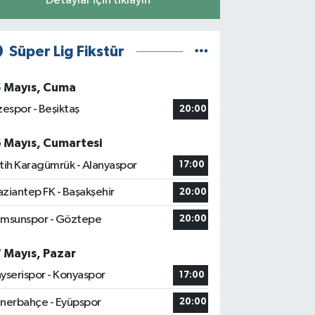
Detaylar için tıklayın
Süper Lig Fikstür
5 Mayıs, Cuma
zespor - Beşiktaş
20:00
6 Mayıs, Cumartesi
tih Karagümrük - Alanyaspor
17:00
ziantep FK - Başakşehir
20:00
msunspor - Göztepe
20:00
7 Mayıs, Pazar
yserispor - Konyaspor
17:00
nerbahçe - Eyüpspor
20:00