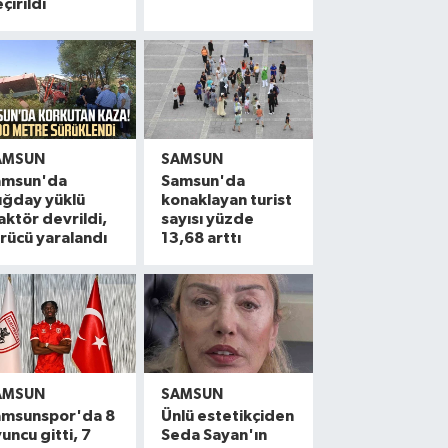
çirildi
AMSUN
SAMSUN
amsun'da
Samsun'da
uğday yüklü
konaklayan turist
aktör devrildi,
sayısı yüzde
rücü yaralandı
13,68 arttı
AMSUN
SAMSUN
amsunspor'da 8
Ünlü estetikçiden
uncu gitti, 7
Seda Sayan'ın