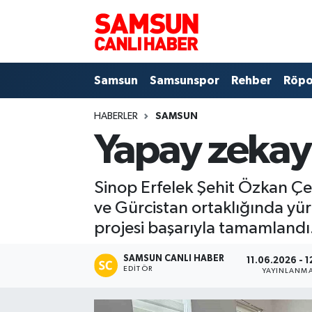
Samsun
Samsun Nöbetçi Eczaneler
Samsun
Samsunspor
Rehber
Röpo
Samsunspor
Samsun Hava Durumu
HABERLER
SAMSUN
Sokak Röportajları
Samsun Namaz Vakitleri
Yapay zekayl
Genel
Samsun Trafik Yoğunluk Haritası
Sinop Erfelek Şehit Özkan Ç
Dünya
Süper Lig Puan Durumu ve Fikstür
ve Gürcistan ortaklığında y
projesi başarıyla tamamlandı
Eğitim
Tüm Manşetler
SAMSUN CANLI HABER
11.06.2026 - 1
Sağlık
Son Dakika Haberleri
EDITÖR
YAYINLANM
Yemek
Haber Arşivi