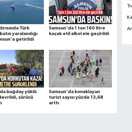
Tr
Ka
dırısında Türk
Samsun'da 1 ton 160 litre
An
atın yaralandığı
kaçak etil alkol ele geçirildi
sun'a getirildi
da buğday yüklü
Samsun'da konaklayan
devrildi, sürücü
turist sayısı yüzde 13,68
ı
arttı