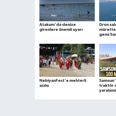
Atakum'da denize
Dron sal
girenlere önemli uyarı
müretteb
gemi Sam
NebiyanFest'e mehterli
Samsun'
açılış
traktör 
yaraland