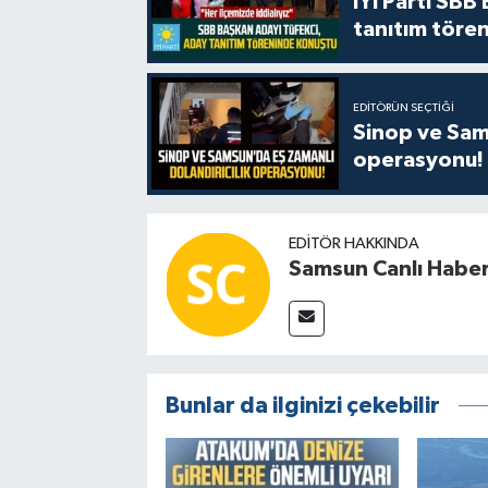
İYİ Parti SBB
tanıtım tören
EDITÖRÜN SEÇTIĞI
Sinop ve Sams
operasyonu!
EDITÖR HAKKINDA
Samsun Canlı Habe
Bunlar da ilginizi çekebilir