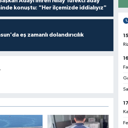
 Başkan Adayı İmren Nilay Tüfekci aday
inde konuştu: "Her ilçemizde iddialıyız"
un'da eş zamanlı dolandırıcılık
1
Ri
1
Fa
r
Ga
Sa
1
Ka
Fe