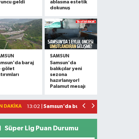
uncu geldi
ablasına estetik
dokunuş
AMSUN
SAMSUN
amsun'da baraj
Samsun'da
 gölet
balıkçılar yeni
Atakum'da denize girenlere önemli uya
15:18 |
tırımları
sezona
hazırlanıyor!
Dron saldırısında Türk mürettebatın ya
15:12 |
Palamut mesajı
Samsun'da 1 ton 160 litre kaçak etil alko
13:47 |
NebiyanFest'e mehterli açılış
13:37 |
N DAKIKA
Samsun'da buğday yüklü traktör devril
13:02 |
Süper Lig Puan Durumu