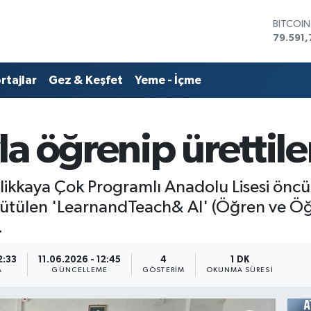
DOLAR
45,436
EURO
53,386
rtajlar
Gez & Keşfet
Yeme - İçme
STERLİN
61,603
G.ALTIN
6862,0
a öğrenip ürettile
BİST10
14.598
BITCOI
79.591,
elikkaya Çok Programlı Anadolu Lisesi ön
ürütülen 'LearnandTeach& AI' (Öğren ve Ö
.
2:33
11.06.2026 - 12:45
4
1 DK
A
GÜNCELLEME
GÖSTERIM
OKUNMA SÜRESI