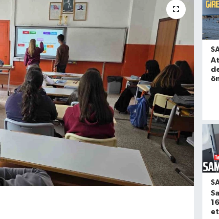
S
A
de
ön
S
Sa
16
et