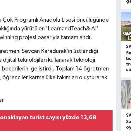
ge
ya Çok Programlı Anadolu Lisesi öncülüğünde
klığında yürütülen 'LearnandTeach& AI'
inning projesi başarıyla tamamlandı.
S
retmeni Sevcan Karadurak'ın üstlendiği
S
b
ijital teknolojileri kullanarak teknoloji
tr
iği becerilerini geliştirdi. Toplam 14 öğretmen
sü
 öğrenciler karma ülke takımları oluşturarak
er
S
naklayan turist sayısı yüzde 13,68
S
oy