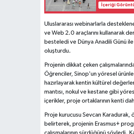
İçeriği Görünt
Uluslararası webinarlarla destekle
ve Web 2.0 araçlarını kullanarak ders
besteledi ve Dünya Anadili Günü ile 
oluşturdu.
Projenin dikkat çeken çalışmalarından
Öğrenciler, Sinop'un yöresel ürünler
hazırlayarak kentin kültürel değerler
mantısı, nokul ve kestane gibi yöres
içerikler, proje ortaklarının kenti d
Proje kurucusu Sevcan Karadurak, öğr
belirterek, projenin Erasmus+ progr
çalışmalarının sürdüğünü söyledi. Kar