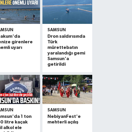
AMSUN
SAMSUN
takum'da
Dron saldırısında
nize girenlere
Türk
emli uyarı
mürettebatın
yaralandığı gemi
Samsun'a
getirildi
AMSUN
SAMSUN
msun'da 1 ton
NebiyanFest'e
0 litre kaçak
mehterli açılış
il alkol ele