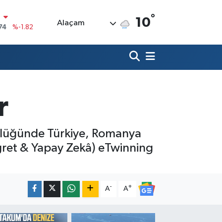
°
10
Alaçam
20
%0.02
90
%0.19
80
%0.18
9000
%0.19
r
0
,00
%0
N
74
%-1.82
cülüğünde Türkiye, Romanya
ğret & Yapay Zekâ) eTwinning
-
+
A
A