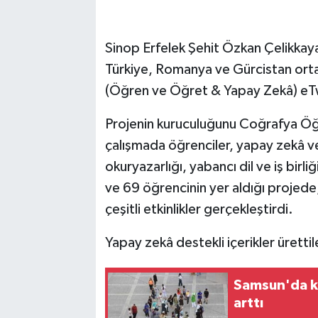
Sinop Erfelek Şehit Özkan Çelikka
Türkiye, Romanya ve Gürcistan orta
(Öğren ve Öğret & Yapay Zekâ) eTw
Projenin kuruculuğunu Coğrafya Öğ
çalışmada öğrenciler, yapay zekâ ve d
okuryazarlığı, yabancı dil ve iş birl
ve 69 öğrencinin yer aldığı projede,
çeşitli etkinlikler gerçekleştirdi.
Yapay zekâ destekli içerikler ürettil
Samsun'da ko
arttı