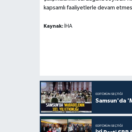
kapsamlı faaliyetlerle devam etmesi
Kaynak:
İHA
EDITÖRÜN SEÇTIĞI
Samsun'da 'Mü
EDITÖRÜN SEÇTIĞI