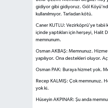
gidiyor gibi gidiyoruz. Göl Köyü'n
kullanılmıyor. Tarladan kötü.
Caner KUTLU: Vezirköprü'ye tabii ki
içinde yaptıkları için herşeyi, Hal
memnunum.
Osman AKBAŞ: Memnunuz. Hizmet ola
yapılıyor. Ona destekleri oluyor. Açı
Osman PAK: Buraya hizmet yok. Me
Recep KALMIŞ: Çok memnunuz. Her t
yok ki.
Hüseyin AKPINAR: Şu anda memnunu