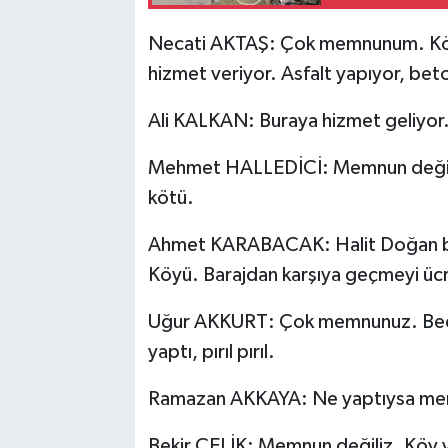
Necati AKTAŞ: Çok memnunum. Köyl
hizmet veriyor. Asfalt yapıyor, b
Ali KALKAN: Buraya hizmet geliyor. 
Mehmet HALLEDİCİ: Memnun değiliz.
kötü.
Ahmet KARABACAK: Halit Doğan b
Köyü. Barajdan karşıya geçmeyi ücr
Uğur AKKURT: Çok memnunuz. Bedes
yaptı, pırıl pırıl.
Ramazan AKKAYA: Ne yaptıysa m
Bekir ÇELİK: Memnun değiliz. Köy y