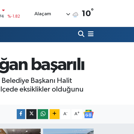
°
10
Alaçam
20
%0.02
90
%0.19
80
%0.18
9000
%0.19
ğan başarılı
0
,00
%0
N
74
%-1.82
elediye Başkanı Halit
 ilçede eksiklikler olduğunu
-
+
A
A