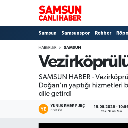
Samsun
Samsun Nöbetçi Eczaneler
Samsun
Samsunspor
Rehber
Röpo
Samsunspor
Samsun Hava Durumu
HABERLER
SAMSUN
Sokak Röportajları
Samsun Namaz Vakitleri
Vezirköprülü
Genel
Samsun Trafik Yoğunluk Haritası
SAMSUN HABER - Vezirköprülü
Dünya
Süper Lig Puan Durumu ve Fikstür
Doğan’ın yaptığı hizmetleri ba
dile getirdi
Eğitim
Tüm Manşetler
YUNUS EMRE PURÇ
19.05.2026 - 10:5
Sağlık
Son Dakika Haberleri
EDITÖR
YAYINLANMA
Yemek
Haber Arşivi