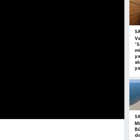
S
Va
'
mi
ya
al
ya
S
Mi
B
d