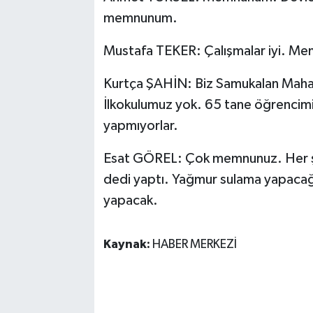
memnunum.
Mustafa TEKER: Çalışmalar iyi. M
Kurtça ŞAHİN: Biz Samukalan Mahall
İlkokulumuz yok. 65 tane öğrencimiz
yapmıyorlar.
Esat GÖREL: Çok memnunuz. Her şe
dedi yaptı. Yağmur sulama yapacağ
yapacak.
Kaynak:
HABER MERKEZİ