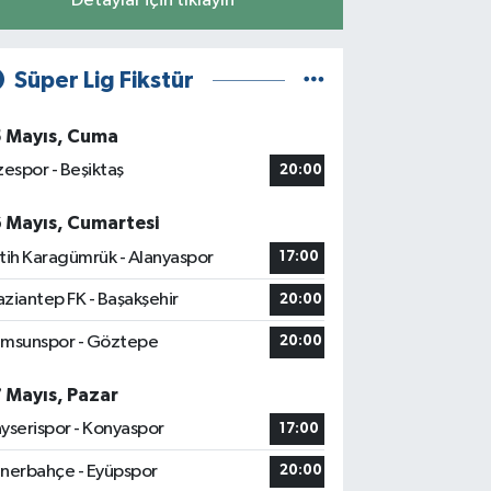
Detaylar için tıklayın
Süper Lig Fikstür
5 Mayıs, Cuma
zespor - Beşiktaş
20:00
6 Mayıs, Cumartesi
tih Karagümrük - Alanyaspor
17:00
ziantep FK - Başakşehir
20:00
msunspor - Göztepe
20:00
7 Mayıs, Pazar
yserispor - Konyaspor
17:00
nerbahçe - Eyüpspor
20:00