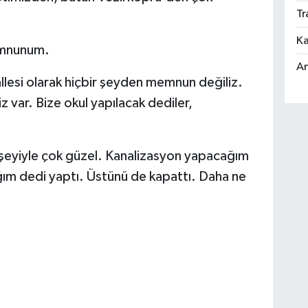
Tr
Ka
emnunum.
An
esi olarak hiçbir şeyden memnun değiliz.
 var. Bize okul yapılacak dediler,
yiyle çok güzel. Kanalizasyon yapacağım
ım dedi yaptı. Üstünü de kapattı. Daha ne