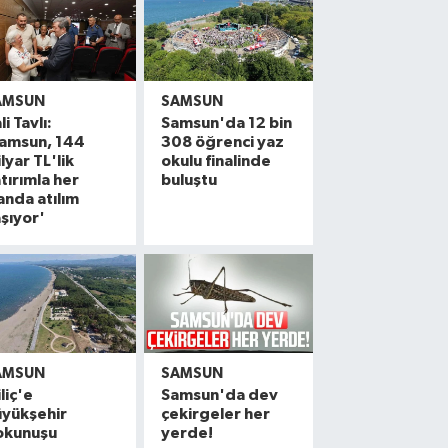
AMSUN
SAMSUN
li Tavlı:
Samsun'da 12 bin
Samsun, 144
308 öğrenci yaz
lyar TL'lik
okulu finalinde
tırımla her
buluştu
anda atılım
şıyor'
AMSUN
SAMSUN
liç'e
Samsun'da dev
üyükşehir
çekirgeler her
okunuşu
yerde!