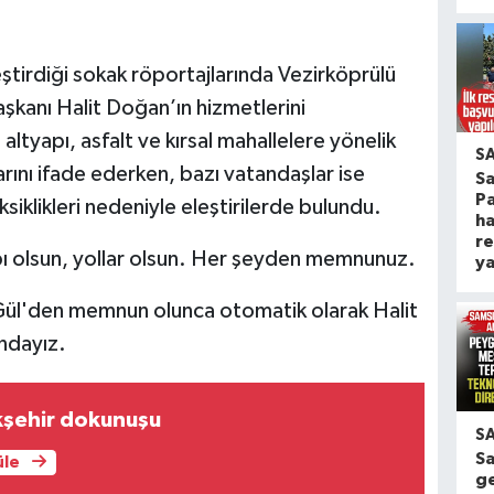
irdiği sokak röportajlarında Vezirköprülü
şkanı Halit Doğan’ın hizmetlerini
altyapı, asfalt ve kırsal mahallelere yönelik
S
nı ifade ederken, bazı vatandaşlar ise
S
Pa
ksiklikleri nedeniyle eleştirilerde bulundu.
ha
re
olsun, yollar olsun. Her şeyden memnunuz.
ya
ül'den memnun olunca otomatik olarak Halit
ndayız.
kşehir dokunuşu
S
Sa
üle
g