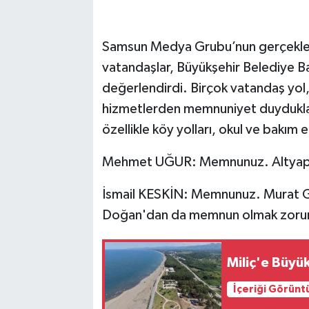
Samsun Medya Grubu’nun gerçekleşt
vatandaşlar, Büyükşehir Belediye Ba
değerlendirdi. Birçok vatandaş yol, 
hizmetlerden memnuniyet duydukları
özellikle köy yolları, okul ve bakım e
Mehmet UĞUR: Memnunuz. Altyapı 
İsmail KESKİN: Memnunuz. Murat G
Doğan'dan da memnun olmak zoru
Miliç'e Büyü
İçeriği Görünt