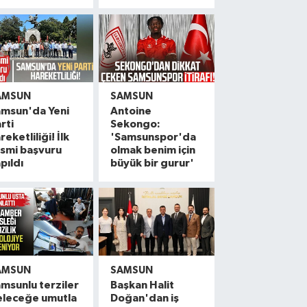
AMSUN
SAMSUN
amsun'da Yeni
Antoine
rti
Sekongo:
reketliliği! İlk
'Samsunspor'da
smi başvuru
olmak benim için
pıldı
büyük bir gurur'
AMSUN
SAMSUN
msunlu terziler
Başkan Halit
eleceğe umutla
Doğan'dan iş