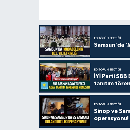
EDITÖRÜN SEÇTIĞI
Samsun'da 'Mü
EDITÖRÜN SEÇTIĞI
İYİ Parti SBB
tanıtım tören
EDITÖRÜN SEÇTIĞI
Sinop ve Sams
operasyonu!