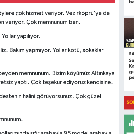
ba
ere çok hizmet veriyor. Vezirköprü'ye de
eton veriyor. Çok memnunum ben.
Yollar yapılıyor.
 Bakım yapmıyor. Yollar kötü, sokaklar
S
S
K
gu
eyden memnunum. Bizim köyümüz Altınkaya
p
etsiz yaptı. Çok teşekür ediyoruz kendisine.
tenin halini görüyorsunuz. Çok güzel
SO
emnunum.
ollarımızda sıfır arabayla 95 model arabayla