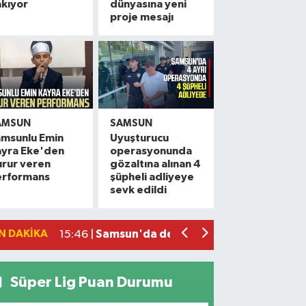
kıyor
dünyasına yeni
proje mesajı
AMSUN
SAMSUN
amsunlu Emin
Uyuşturucu
ayra Eke'den
operasyonunda
Vali Tavlı: 'Samsun, 144 milyar TL'lik 
22:09 |
rur veren
gözaltına alınan 4
erformans
şüpheli adliyeye
Samsun'da 12 bin 308 öğrenci yaz okul
17:16 |
sevk edildi
Miliç'e Büyükşehir dokunuşu
15:59 |
Samsun'da dev çekirgeler her yerde!
15:46 |
N DAKIKA
Samsun'da Yeni Parti hareketliliği! İlk
14:50 |
Süper Lig Puan Durumu