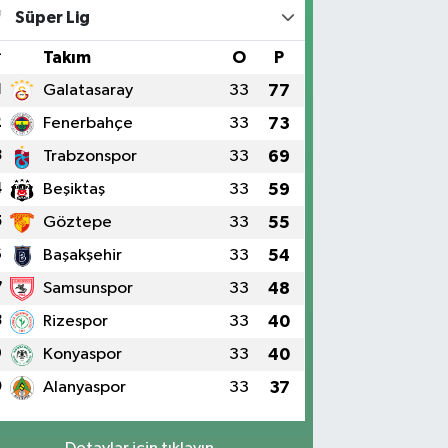
Süper Lig
#
Takım
O
P
1
Galatasaray
33
77
2
Fenerbahçe
33
73
3
Trabzonspor
33
69
4
Beşiktaş
33
59
5
Göztepe
33
55
6
Başakşehir
33
54
7
Samsunspor
33
48
8
Rizespor
33
40
9
Konyaspor
33
40
0
Alanyaspor
33
37