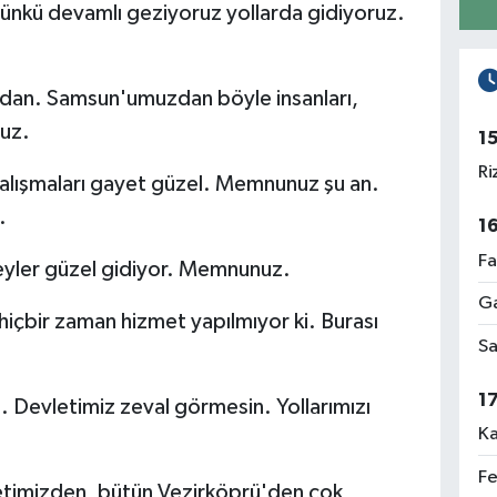
ünkü devamlı geziyoruz yollarda gidiyoruz.
ndan. Samsun'umuzdan böyle insanları,
uz.
1
Ri
alışmaları gayet güzel. Memnunuz şu an.
.
1
Fa
yler güzel gidiyor. Memnunuz.
Ga
içbir zaman hizmet yapılmıyor ki. Burası
Sa
1
 Devletimiz zeval görmesin. Yollarımızı
Ka
Fe
mizden, bütün Vezirköprü'den çok