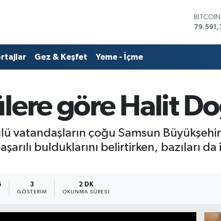
DOLAR
45,436
EURO
53,386
rtajlar
Gez & Keşfet
Yeme - İçme
STERLİN
61,603
G.ALTIN
6862,0
lere göre Halit Do
BİST10
14.598
BITCOI
79.591,
 vatandaşların çoğu Samsun Büyükşehir B
şarılı bulduklarını belirtirken, bazıları da
6
3
2 DK
GÖSTERIM
OKUNMA SÜRESI