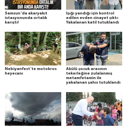
Samsun'da akaryakıt
Işığı yandığı için kontrol
istasyonunda ortalık
edilen evden cinayet çıktı:
karıştı!
Yakalanan katil tutuklandı
Nebiyanfest'te motokros
Akülü çocuk aracının
heyecanı
tekerleğine zulalanmış
metamfetamin ile
yakalanan şahıs tutuklandı