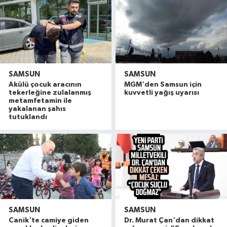
SAMSUN
SAMSUN
Akülü çocuk aracının
MGM'den Samsun için
tekerleğine zulalanmış
kuvvetli yağış uyarısı
metamfetamin ile
yakalanan şahıs
tutuklandı
SAMSUN
SAMSUN
Canik'te camiye giden
Dr. Murat Çan'dan dikkat