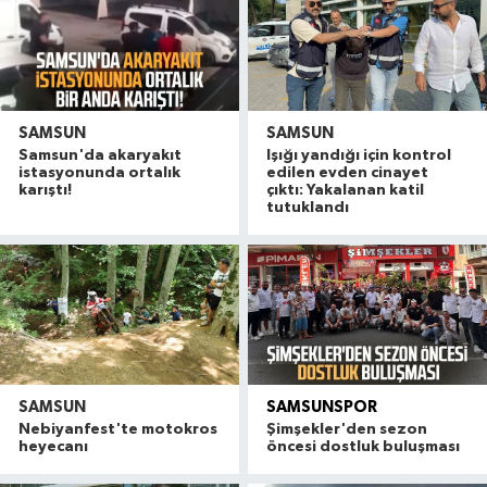
SAMSUN
SAMSUN
Samsun'da akaryakıt
Işığı yandığı için kontrol
istasyonunda ortalık
edilen evden cinayet
karıştı!
çıktı: Yakalanan katil
tutuklandı
SAMSUN
SAMSUNSPOR
Nebiyanfest'te motokros
Şimşekler'den sezon
heyecanı
öncesi dostluk buluşması