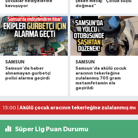
çocuklar hediyelerine
çeken mesaj: "Çocuk suçlu
kavuşuyor
doğmaz"
SAMSUN
SAMSUN
Samsun'da haber
Samsun'da akülü çocuk
alınamayan gurbetçi
aracının tekerleğine
Samsun'da akaryakıt istasyonunda ortalık karışt
17:44 |
polisi alarma geçirdi
zulalanmış 705 gram
Işığı yandığı için kontrol edilen evden cinayet çı
17:22 |
metamfetamin ele
geçirildi
Nebiyanfest'te motokros heyecanı
15:51 |
Şimşekler'den sezon öncesi dostluk buluşması
15:20 |
Akülü çocuk aracının tekerleğine zulalanmış me
15:00 |
Süper Lig Puan Durumu