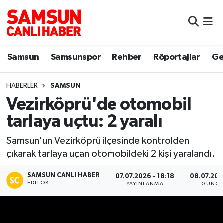
Samsun
Samsun Nöbetçi Eczaneler
Samsun
Samsunspor
Rehber
Röportajlar
Ge
Samsunspor
Samsun Hava Durumu
HABERLER
SAMSUN
Sokak Röportajları
Samsun Namaz Vakitleri
Vezirköprü'de otomobil
Genel
Samsun Trafik Yoğunluk Haritası
tarlaya uçtu: 2 yaralı
Dünya
Süper Lig Puan Durumu ve Fikstür
Samsun'un Vezirköprü ilçesinde kontrolden
çıkarak tarlaya uçan otomobildeki 2 kişi yaralandı.
Eğitim
Tüm Manşetler
SAMSUN CANLI HABER
07.07.2026 - 18:18
08.07.202
EDITÖR
YAYINLANMA
GÜNCE
Sağlık
Son Dakika Haberleri
Yemek
Haber Arşivi