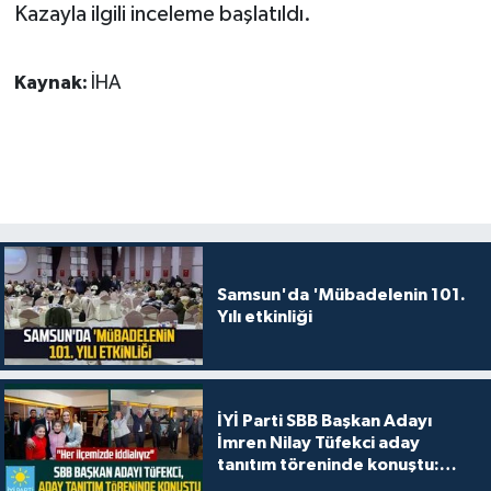
Kazayla ilgili inceleme başlatıldı.
Kaynak:
İHA
Samsun'da 'Mübadelenin 101.
Yılı etkinliği
İYİ Parti SBB Başkan Adayı
İmren Nilay Tüfekci aday
tanıtım töreninde konuştu:
"Her ilçemizde iddialıyız"