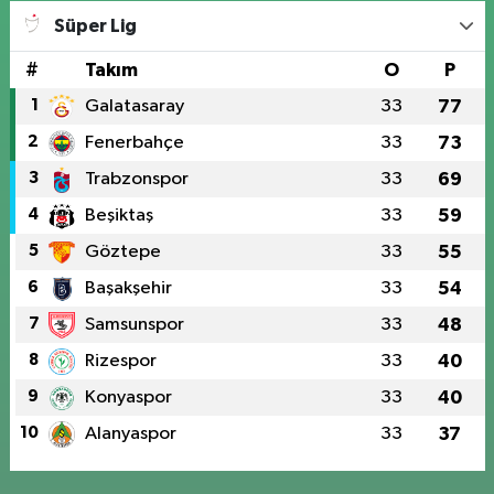
Süper Lig
#
Takım
O
P
1
Galatasaray
33
77
2
Fenerbahçe
33
73
3
Trabzonspor
33
69
4
Beşiktaş
33
59
5
Göztepe
33
55
6
Başakşehir
33
54
7
Samsunspor
33
48
8
Rizespor
33
40
9
Konyaspor
33
40
10
Alanyaspor
33
37