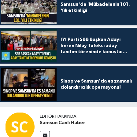
Samsun'da 'Mübadelenin 101.
Yılı etkinliği
İYİ Parti SBB Başkan Adayı
İmren Nilay Tüfekci aday
tanıtım töreninde konuştu:
"Her ilçemizde iddialıyız"
Sinop ve Samsun'da eş zamanlı
dolandırıcılık operasyonu!
EDITÖR HAKKINDA
Samsun Canlı Haber