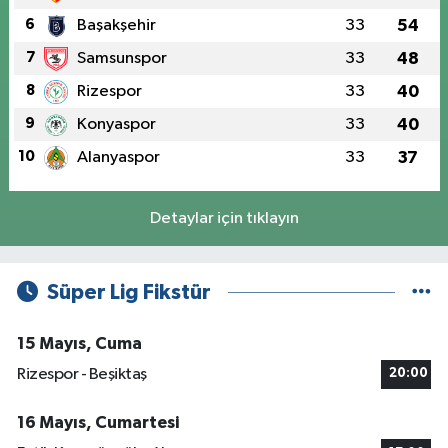
6
Başakşehir
33
54
7
Samsunspor
33
48
8
Rizespor
33
40
9
Konyaspor
33
40
10
Alanyaspor
33
37
Detaylar için tıklayın
Süper Lig Fikstür
15 Mayıs, Cuma
Rizespor - Beşiktaş
20:00
16 Mayıs, Cumartesi