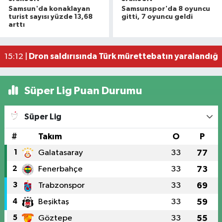
Havza'da 11 yıl 8 ay hapis cezasıyla aranan şahı
19:58 |
Samsun'da konaklayan
Samsunspor'da 8 oyuncu
Dron saldırısına uğrayan geminin içi görüntülend
16:49 |
turist sayısı yüzde 13,68
gitti, 7 oyuncu geldi
arttı
Uyuşturucu operasyonunda 7 şüpheli tutukland
15:27 |
Atakum'da denize girenlere önemli uyarı
15:18 |
Dron saldırısında Türk mürettebatın yaralandığı
15:12 |
Süper Lig Puan Durumu
Süper Lig
#
Takım
O
P
1
Galatasaray
33
77
2
Fenerbahçe
33
73
3
Trabzonspor
33
69
4
Beşiktaş
33
59
5
Göztepe
33
55