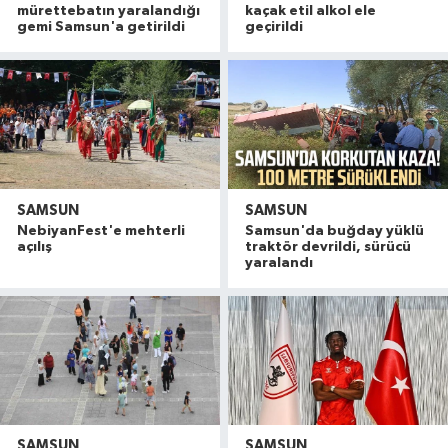
mürettebatın yaralandığı
kaçak etil alkol ele
gemi Samsun'a getirildi
geçirildi
SAMSUN
SAMSUN
NebiyanFest'e mehterli
Samsun'da buğday yüklü
açılış
traktör devrildi, sürücü
yaralandı
SAMSUN
SAMSUN