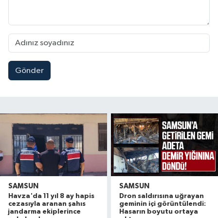
Gönder
SAMSUN
SAMSUN
Havza'da 11 yıl 8 ay hapis
Dron saldırısına uğrayan
cezasıyla aranan şahıs
geminin içi görüntülendi:
jandarma ekiplerince
Hasarın boyutu ortaya