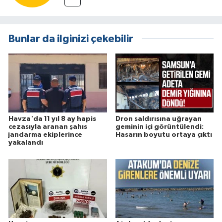
Bunlar da ilginizi çekebilir
Havza'da 11 yıl 8 ay hapis
Dron saldırısına uğrayan
cezasıyla aranan şahıs
geminin içi görüntülendi:
jandarma ekiplerince
Hasarın boyutu ortaya çıktı
yakalandı