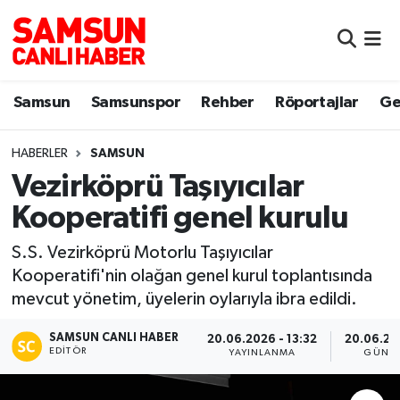
Samsun
Samsun Nöbetçi Eczaneler
Samsun
Samsunspor
Rehber
Röportajlar
Ge
Samsunspor
Samsun Hava Durumu
HABERLER
SAMSUN
Sokak Röportajları
Samsun Namaz Vakitleri
Vezirköprü Taşıyıcılar
Genel
Samsun Trafik Yoğunluk Haritası
Kooperatifi genel kurulu
Dünya
Süper Lig Puan Durumu ve Fikstür
S.S. Vezirköprü Motorlu Taşıyıcılar
Kooperatifi'nin olağan genel kurul toplantısında
Eğitim
Tüm Manşetler
mevcut yönetim, üyelerin oylarıyla ibra edildi.
SAMSUN CANLI HABER
Sağlık
Son Dakika Haberleri
20.06.2026 - 13:32
20.06.202
EDITÖR
YAYINLANMA
GÜNCE
Yemek
Haber Arşivi