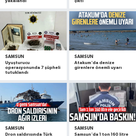
yakalandı
çıktı
SAMSUN
SAMSUN
Uyuşturucu
Atakum'da denize
operasyonunda 7 şüpheli
girenlere önemli uyarı
tutuklandı
SAMSUN
SAMSUN
Dron saldırısında Türk
Samsun'da 1 ton 160 litre