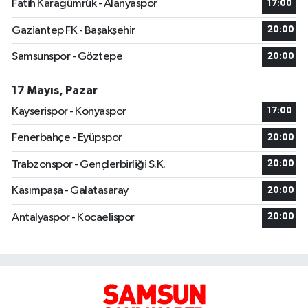
Fatih Karagümrük - Alanyaspor
17:00
Gaziantep FK - Başakşehir
20:00
Samsunspor - Göztepe
20:00
17 Mayıs, Pazar
Kayserispor - Konyaspor
17:00
Fenerbahçe - Eyüpspor
20:00
Trabzonspor - Gençlerbirliği S.K.
20:00
Kasımpaşa - Galatasaray
20:00
Antalyaspor - Kocaelispor
20:00