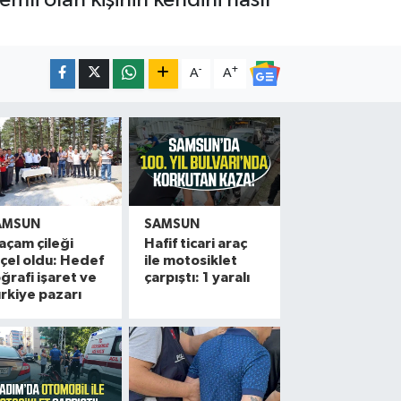
-
+
A
A
AMSUN
SAMSUN
açam çileği
Hafif ticari araç
çel oldu: Hedef
ile motosiklet
ğrafi işaret ve
çarpıştı: 1 yaralı
rkiye pazarı