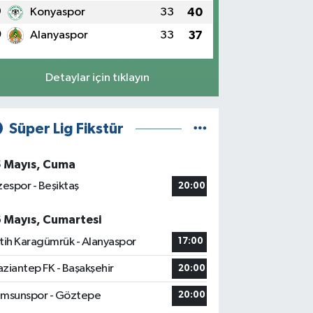
9
Konyaspor
33
40
0
Alanyaspor
33
37
Detaylar için tıklayın
Süper Lig Fikstür
5 Mayıs, Cuma
zespor - Beşiktaş
20:00
6 Mayıs, Cumartesi
tih Karagümrük - Alanyaspor
17:00
ziantep FK - Başakşehir
20:00
msunspor - Göztepe
20:00