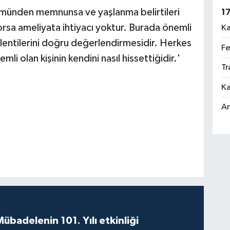
nümünden memnunsa ve yaşlanma belirtileri
1
rsa ameliyata ihtiyacı yoktur. Burada önemli
Ka
eklentilerini doğru değerlendirmesidir. Herkes
Fe
mli olan kişinin kendini nasıl hissettiğidir.'
Tr
Ka
An
badelenin 101. Yılı etkinliği