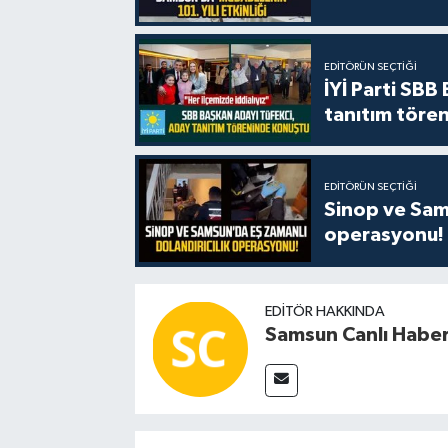
EDITÖRÜN SEÇTIĞI
İYİ Parti SBB
tanıtım tören
EDITÖRÜN SEÇTIĞI
Sinop ve Sams
operasyonu!
EDITÖR HAKKINDA
Samsun Canlı Habe