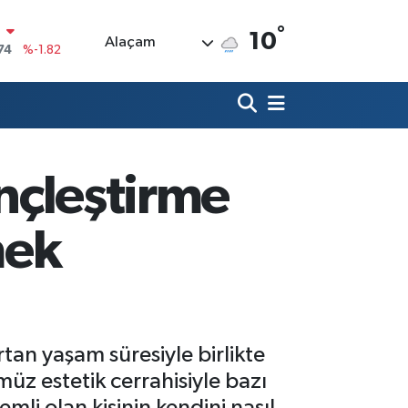
°
10
Alaçam
20
%0.02
90
%0.19
80
%0.18
9000
%0.19
ençleştirme
0
,00
%0
N
mek
74
%-1.82
rtan yaşam süresiyle birlikte
üz estetik cerrahisiyle bazı
li olan kişinin kendini nasıl