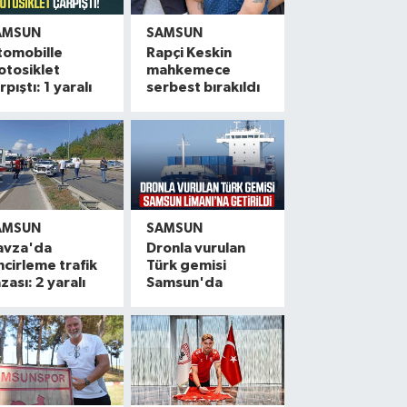
AMSUN
SAMSUN
tomobille
Rapçi Keskin
otosiklet
mahkemece
rpıştı: 1 yaralı
serbest bırakıldı
AMSUN
SAMSUN
avza'da
Dronla vurulan
ncirleme trafik
Türk gemisi
zası: 2 yaralı
Samsun'da