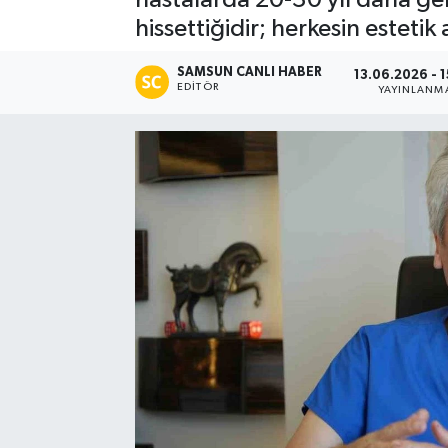
hissettiğidir; herkesin esteti
Manşet Haberi
SAMSUN CANLI HABER
13.06.2026 - 
EDITÖR
YAYINLANM