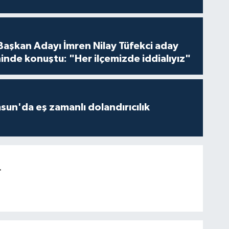
 Başkan Adayı İmren Nilay Tüfekci aday
inde konuştu: "Her ilçemizde iddialıyız"
un'da eş zamanlı dolandırıcılık
r