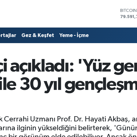
DOLAR
45,436
EURO
53,386
rtajlar
Gez & Keşfet
Yeme - İçme
STERLİN
61,603
G.ALTIN
6862,0
çi açıkladı: 'Yüz g
BİST10
14.598
BITCOI
 ile 30 yıl gençleş
79.591,
ik Cerrahi Uzmanı Prof. Dr. Hayati Akbaş, a
ına ilginin yükseldiğini belirterek, 'Günüm
ç bir görünüm elde edilebiliyor. Ancak önem