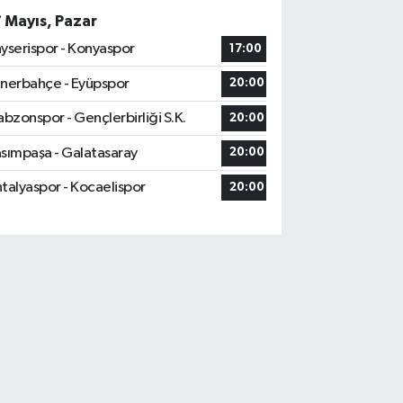
7 Mayıs, Pazar
yserispor - Konyaspor
17:00
nerbahçe - Eyüpspor
20:00
abzonspor - Gençlerbirliği S.K.
20:00
sımpaşa - Galatasaray
20:00
talyaspor - Kocaelispor
20:00