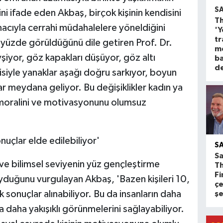
S
ni ifade eden Akbaş, birçok kişinin kendisini
Th
cıyla cerrahi müdahalelere yöneldiğini
'Y
tr
lde yüzde görüldüğünü dile getiren Prof. Dr.
m
şiyor, göz kapakları düşüyor, göz altı
ba
d
isiyle yanaklar aşağı doğru sarkıyor, boyun
lar meydana geliyor. Bu değişiklikler kadın ya
n moralini ve motivasyonunu olumsuz
nuçlar elde edilebiliyor'
S
Sa
k ve bilimsel seviyenin yüz gençleştirme
T
Fi
oyduğunu vurgulayan Akbaş, 'Bazen kişileri 10,
çe
 sonuçlar alınabiliyor. Bu da insanların daha
ş
 daha yakışıklı görünmelerini sağlayabiliyor.