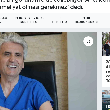
k ameliyat olması gerekmez' dedi.
15:49
13.06.2026 - 16:05
3
3 DK
A
GÜNCELLEME
GÖSTERIM
OKUNMA SÜRESI
S
Al
re
co
Tü