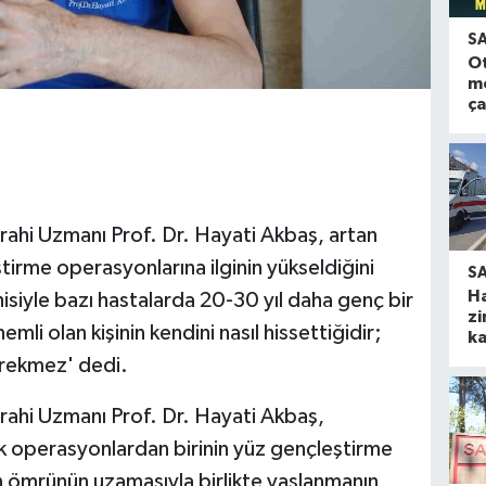
S
O
m
ça
rrahi Uzmanı Prof. Dr. Hayati Akbaş, artan
tirme operasyonlarına ilginin yükseldiğini
S
H
isiyle bazı hastalarda 20-30 yıl daha genç bir
zi
li olan kişinin kendini nasıl hissettiğidir;
ka
erekmez' dedi.
rrahi Uzmanı Prof. Dr. Hayati Akbaş,
 operasyonlardan birinin yüz gençleştirme
n ömrünün uzamasıyla birlikte yaşlanmanın