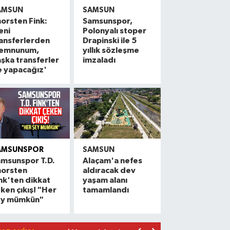
AMSUN
SAMSUN
orsten Fink:
Samsunspor,
eni
Polonyalı stoper
ansferlerden
Drapinski ile 5
emnunum,
yıllık sözleşme
şka transferler
imzaladı
e yapacağız'
AMSUNSPOR
SAMSUN
msunspor T.D.
Alaçam'a nefes
horsten
aldıracak dev
Alaçam çileği reçel oldu: Hedef coğrafi
20:16 |
nk'ten dikkat
yaşam alanı
ken çıkış! "Her
tamamlandı
Hafif ticari araç ile motosiklet çarpıştı:
19:06 |
ey mümkün"
Otomobille motosiklet çarpıştı: 1 yara
17:59 |
Rapçi Keskin mahkemece serbest bırak
17:54 |