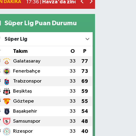
N DAKIKA
Havza'da zincirleme trafik kazası: 2 ya
17:36 |
Süper Lig Puan Durumu
Süper Lig
#
Takım
O
P
1
Galatasaray
33
77
2
Fenerbahçe
33
73
3
Trabzonspor
33
69
4
Beşiktaş
33
59
5
Göztepe
33
55
6
Başakşehir
33
54
7
Samsunspor
33
48
8
Rizespor
33
40