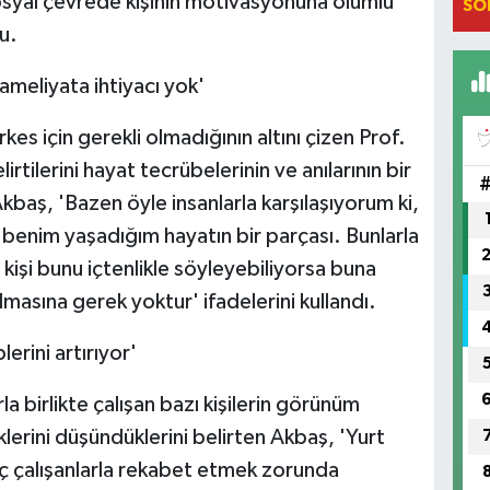
sosyal çevrede kişinin motivasyonuna olumlu
SO
u.
ameliyata ihtiyacı yok'
es için gerekli olmadığının altını çizen Prof.
irtilerini hayat tecrübelerinin ve anılarının bir
kbaş, 'Bazen öyle insanlarla karşılaşıyorum ki,
benim yaşadığım hayatın bir parçası. Bunlarla
kişi bunu içtenlikle söyleyebiliyorsa buna
masına gerek yoktur' ifadelerini kullandı.
erini artırıyor'
a birlikte çalışan bazı kişilerin görünüm
erini düşündüklerini belirten Akbaş, 'Yurt
nç çalışanlarla rekabet etmek zorunda