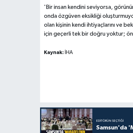
'Bir insan kendini seviyorsa, görü
onda özgüven eksikliği oluşturmuyo
olan kişinin kendi ihtiyaçlarını ve b
için geçerli tek bir doğru yoktur; öne
Kaynak:
İHA
EDITÖRÜN SEÇTIĞI
Samsun'da 'Mü