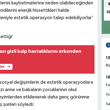
 işlerini kaybetmelerine neden olabileceğinden
dilerini enerjik hissettikleri halde
1
deniyle estetik operasyon talep edebiliyorlar'
settiği'
sı gizli kalp hastalıklarını erkenden
1
Ri
üle
1
i sosyal değişimlerin de estetik operasyonlara
Fa
azı anne ve babaların çocuklarının okul
Ga
eyimlerden etkilenerek daha genç görünme
Sa
ş şunları söyledi: