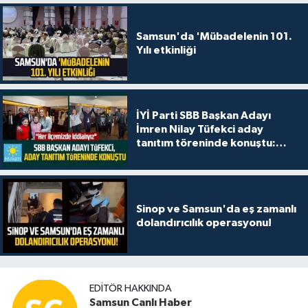
Samsun'da 'Mübadelenin 101.
Yılı etkinliği
İYİ Parti SBB Başkan Adayı
İmren Nilay Tüfekci aday
tanıtım töreninde konuştu:
"Her ilçemizde iddialıyız"
Sinop ve Samsun'da eş zamanlı
dolandırıcılık operasyonu!
EDITÖR HAKKINDA
Samsun Canlı Haber