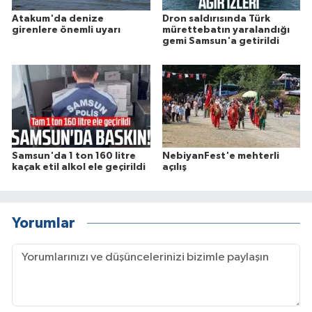
Atakum'da denize
Dron saldırısında Türk
girenlere önemli uyarı
mürettebatın yaralandığı
gemi Samsun'a getirildi
Samsun'da 1 ton 160 litre
NebiyanFest'e mehterli
kaçak etil alkol ele geçirildi
açılış
Yorumlar