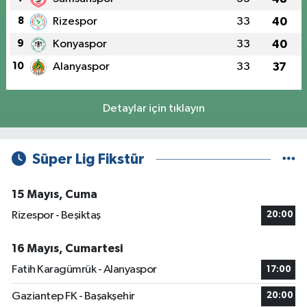
8
Rizespor
33
40
9
Konyaspor
33
40
10
Alanyaspor
33
37
Detaylar için tıklayın
Süper Lig Fikstür
15 Mayıs, Cuma
Rizespor - Beşiktaş
20:00
16 Mayıs, Cumartesi
Fatih Karagümrük - Alanyaspor
17:00
Gaziantep FK - Başakşehir
20:00