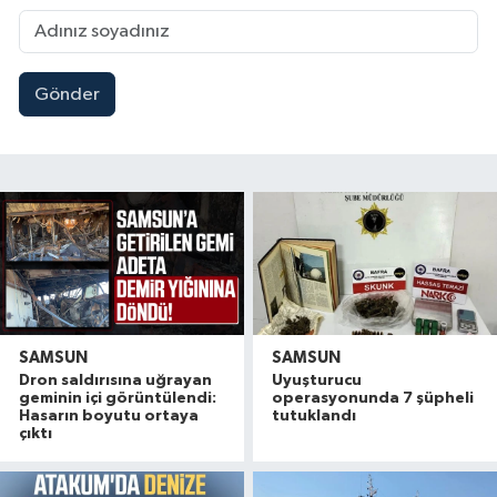
Gönder
SAMSUN
SAMSUN
Dron saldırısına uğrayan
Uyuşturucu
geminin içi görüntülendi:
operasyonunda 7 şüpheli
Hasarın boyutu ortaya
tutuklandı
çıktı