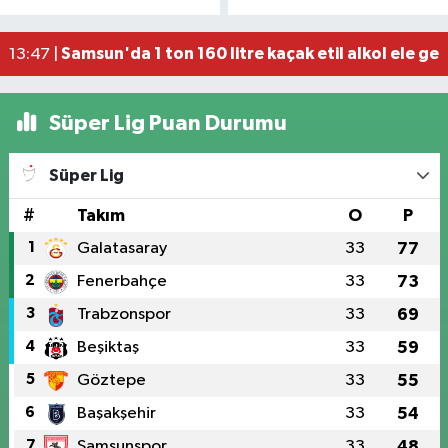
15:18 |
Dron saldırısında Türk mürettebatın yaralandığı
15:12 |
Samsun'da 1 ton 160 litre kaçak etil alkol ele geçi
13:47 |
Süper Lig Puan Durumu
Süper Lig
#
Takım
O
P
1
Galatasaray
33
77
2
Fenerbahçe
33
73
3
Trabzonspor
33
69
4
Beşiktaş
33
59
5
Göztepe
33
55
6
Başakşehir
33
54
7
Samsunspor
33
48