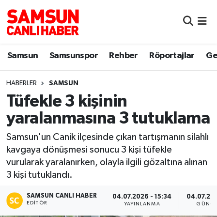
Samsun
Samsun Nöbetçi Eczaneler
Samsun
Samsunspor
Rehber
Röportajlar
Ge
Samsunspor
Samsun Hava Durumu
HABERLER
SAMSUN
Sokak Röportajları
Samsun Namaz Vakitleri
Tüfekle 3 kişinin
Genel
Samsun Trafik Yoğunluk Haritası
yaralanmasına 3 tutuklama
Dünya
Süper Lig Puan Durumu ve Fikstür
Samsun'un Canik ilçesinde çıkan tartışmanın silahlı
kavgaya dönüşmesi sonucu 3 kişi tüfekle
Eğitim
Tüm Manşetler
vurularak yaralanırken, olayla ilgili gözaltına alınan
3 kişi tutuklandı.
Sağlık
Son Dakika Haberleri
SAMSUN CANLI HABER
04.07.2026 - 15:34
04.07.202
EDITÖR
YAYINLANMA
GÜNCE
Yemek
Haber Arşivi