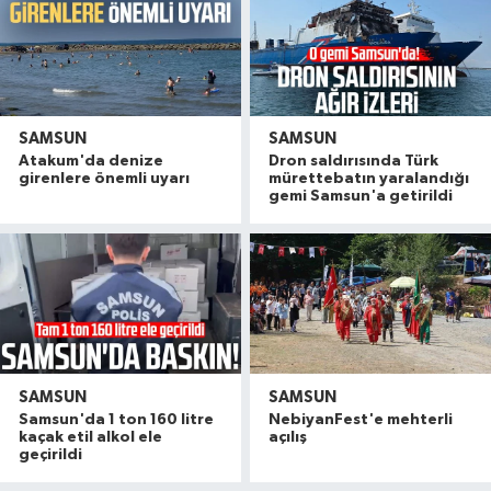
SAMSUN
SAMSUN
Atakum'da denize
Dron saldırısında Türk
girenlere önemli uyarı
mürettebatın yaralandığı
gemi Samsun'a getirildi
SAMSUN
SAMSUN
Samsun'da 1 ton 160 litre
NebiyanFest'e mehterli
kaçak etil alkol ele
açılış
geçirildi