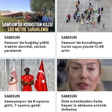
SAMSUN
SAMSUN
Samsun'da buğday yüklü
Samsun'da konaklayan
traktör devrildi, sürücü
turist sayısı yüzde 13,68
yaralandı
arttı
SAMSUN
SAMSUN
Dron saldırısına uğrayan geminin içi görüntülend
16:49 |
Samsunspor'da 8 oyuncu
Ünlü estetikçiden Seda
Uyuşturucu operasyonunda 7 şüpheli tutukland
15:27 |
gitti, 7 oyuncu geldi
Sayan'ın ablasına estetik
dokunuş
Atakum'da denize girenlere önemli uyarı