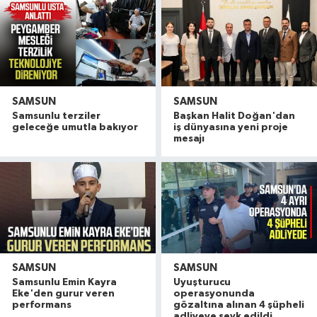
SAMSUN
SAMSUN
Samsunlu terziler
Başkan Halit Doğan'dan
geleceğe umutla bakıyor
iş dünyasına yeni proje
mesajı
SAMSUN
SAMSUN
Samsunlu Emin Kayra
Uyuşturucu
Vali Tavlı: 'Samsun, 144 milyar TL'lik yatırımla h
22:09 |
Eke'den gurur veren
operasyonunda
Samsun'da 12 bin 308 öğrenci yaz okulu finalind
17:16 |
performans
gözaltına alınan 4 şüpheli
adliyeye sevk edildi