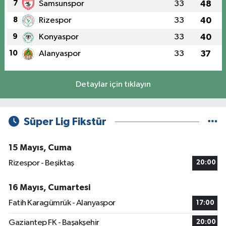
7
Samsunspor
33
48
8
Rizespor
33
40
9
Konyaspor
33
40
10
Alanyaspor
33
37
Detaylar için tıklayın
Süper Lig Fikstür
15 Mayıs, Cuma
Rizespor - Beşiktaş
20:00
16 Mayıs, Cumartesi
Fatih Karagümrük - Alanyaspor
17:00
Gaziantep FK - Başakşehir
20:00