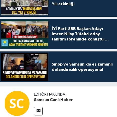
Yılı etkinliği
İYİ Parti SBB Başkan Adayı
İmren Nilay Tüfekci aday
tanıtım töreninde konuştu:
"Her ilçemizde iddialıyız"
Sinop ve Samsun'da eş zamanlı
dolandırıcılık operasyonu!
EDITÖR HAKKINDA
Samsun Canlı Haber