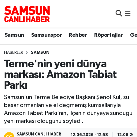
Samsun
Samsun Nöbetçi Eczaneler
Samsun
Samsunspor
Rehber
Röportajlar
Ge
Samsunspor
Samsun Hava Durumu
HABERLER
SAMSUN
Sokak Röportajları
Samsun Namaz Vakitleri
Terme'nin yeni dünya
Genel
Samsun Trafik Yoğunluk Haritası
markası: Amazon Tabiat
Parkı
Dünya
Süper Lig Puan Durumu ve Fikstür
Samsun'un Terme Belediye Başkanı Şenol Kul, su
Eğitim
Tüm Manşetler
basar ormanları ve el değmemiş kumsallarıyla
Amazon Tabiat Parkı'nın, ilçenin dünyaya sunduğu
Sağlık
Son Dakika Haberleri
yeni markası olduğunu söyledi.
Yemek
Haber Arşivi
SAMSUN CANLI HABER
12.06.2026 - 12:58
12.06.202