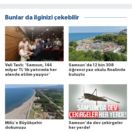
Bunlar da ilginizi çekebilir
Vali Tavlı: 'Samsun, 144
Samsun'da 12 bin 308
milyar TL'lik yatırımla her
öğrenci yaz okulu finalinde
alanda atılım yaşıyor'
buluştu
Miliç'e Büyükşehir
Samsun'da dev çekirgeler
dokunuşu
her yerde!