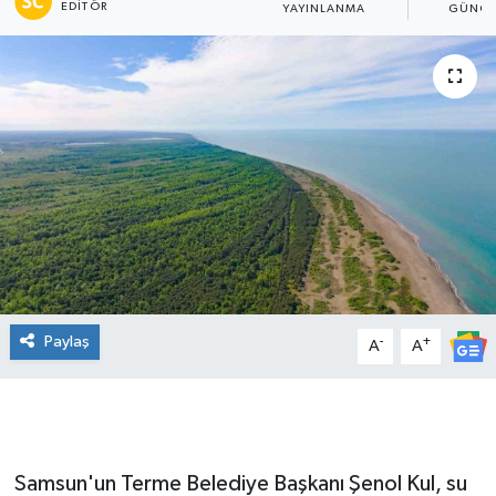
EDITÖR
YAYINLANMA
GÜNCE
Manşet Haberi
Paylaş
-
+
A
A
Samsun'un Terme Belediye Başkanı Şenol Kul, su