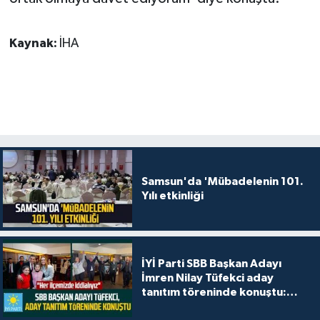
Kaynak:
İHA
Samsun'da 'Mübadelenin 101.
Yılı etkinliği
İYİ Parti SBB Başkan Adayı
İmren Nilay Tüfekci aday
tanıtım töreninde konuştu:
"Her ilçemizde iddialıyız"