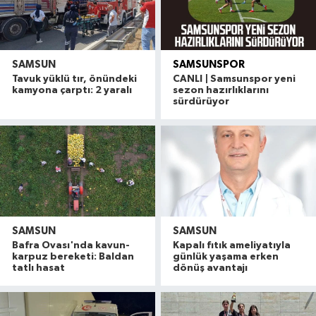
SAMSUN
SAMSUNSPOR
Tavuk yüklü tır, önündeki
CANLI | Samsunspor yeni
kamyona çarptı: 2 yaralı
sezon hazırlıklarını
sürdürüyor
SAMSUN
SAMSUN
Bafra Ovası'nda kavun-
Kapalı fıtık ameliyatıyla
karpuz bereketi: Baldan
günlük yaşama erken
tatlı hasat
dönüş avantajı