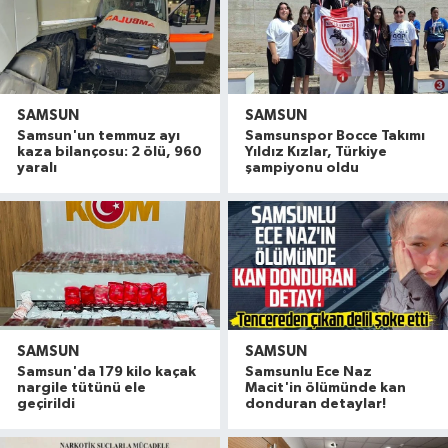
SAMSUN
SAMSUN
Samsun'un temmuz ayı
Samsunspor Bocce Takımı
kaza bilançosu: 2 ölü, 960
Yıldız Kızlar, Türkiye
yaralı
şampiyonu oldu
SAMSUN
SAMSUN
Samsun'da 179 kilo kaçak
Samsunlu Ece Naz
nargile tütünü ele
Macit'in ölümünde kan
geçirildi
donduran detaylar!