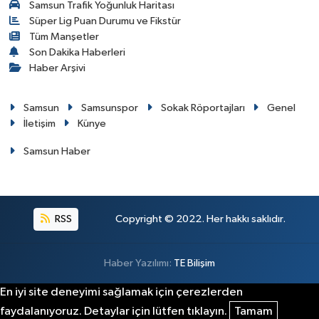
Samsun Trafik Yoğunluk Haritası
Süper Lig Puan Durumu ve Fikstür
Tüm Manşetler
Son Dakika Haberleri
Haber Arşivi
Samsun
Samsunspor
Sokak Röportajları
Genel
İletişim
Künye
Samsun Haber
RSS
Copyright © 2022. Her hakkı saklıdır.
Haber Yazılımı:
TE Bilişim
En iyi site deneyimi sağlamak için çerezlerden
faydalanıyoruz. Detaylar için lütfen tıklayın.
Tamam