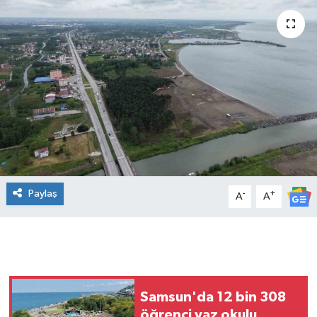
Manşet Haberi
Paylaş
-
+
A
A
Samsun'da 12 bin 308
öğrenci yaz okulu