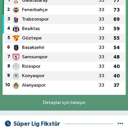
1
Galatasaray
33
77
2
Fenerbahçe
33
73
3
Trabzonspor
33
69
4
Beşiktaş
33
59
5
Göztepe
33
55
6
Başakşehir
33
54
7
Samsunspor
33
48
8
Rizespor
33
40
9
Konyaspor
33
40
10
Alanyaspor
33
37
Detaylar için tıklayın
Süper Lig Fikstür