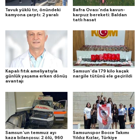
Tavuk yüklü tır, önündeki
Bafra Ovası'nda kavun-
kamyona çarptı: 2 yaralı
karpuz bereketi: Baldan
tatlı hasat
Kapalı fıtık ameliyatıyla
Samsun'da 179 kilo kaçak
günlük yaşama erken dönüş
nargile tütünü ele geçirildi
avantajı
Samsun'un temmuz ayı
Samsunspor Bocce Takımı
kaza bilançosu: 2 ölü, 960
Yıldız Kızlar, Türkiye