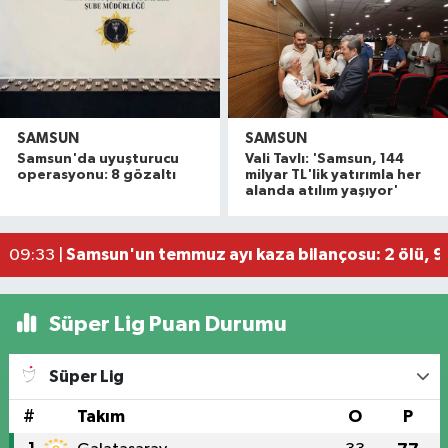
SAMSUN
SAMSUN
Tavuk yüklü tır, önündeki kamyona çarptı: 2 yaral
11:34 |
Samsun'da uyuşturucu
Vali Tavlı: 'Samsun, 144
CANLI | Samsunspor yeni sezon hazırlıklarını s
10:40 |
operasyonu: 8 gözaltı
milyar TL'lik yatırımla her
alanda atılım yaşıyor'
Bafra Ovası'nda kavun-karpuz bereketi: Baldan 
09:58 |
Kapalı fıtık ameliyatıyla günlük yaşama erken d
09:39 |
Samsun'un temmuz ayı kaza bilançosu: 2 ölü, 96
09:33 |
Süper Lig Puan Durumu
Süper Lig
#
Takım
O
P