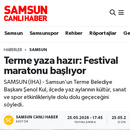
Samsun
Samsun Nöbetçi Eczaneler
Samsun
Samsunspor
Rehber
Röportajlar
Ge
Samsunspor
Samsun Hava Durumu
HABERLER
SAMSUN
Sokak Röportajları
Samsun Namaz Vakitleri
Terme yaza hazır: Festival
Genel
Samsun Trafik Yoğunluk Haritası
maratonu başlıyor
Dünya
Süper Lig Puan Durumu ve Fikstür
SAMSUN (İHA) - Samsun'un Terme Belediye
Başkanı Şenol Kul, ilçede yaz aylarının kültür, sanat
Eğitim
Tüm Manşetler
ve spor etkinlikleriyle dolu dolu geçeceğini
söyledi.
Sağlık
Son Dakika Haberleri
SAMSUN CANLI HABER
25.05.2026 - 17:45
25.05.202
EDITÖR
YAYINLANMA
GÜNCE
Yemek
Haber Arşivi