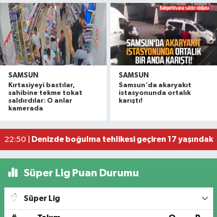
SAMSUN
SAMSUN
Kırtasiyeyi bastılar,
Samsun'da akaryakıt
Samsun'da sağanak sonrası yardım çağrısı
12:48 |
sahibine tekme tokat
istasyonunda ortalık
Samsun'da sağanak: Yollar göle döndü
09:53 |
saldırdılar: O anlar
karıştı!
kamerada
Samsun'da faciayı genç önledi! Alev alan araca
09:00 |
Samsun'da kuvvetli sağanak! O anlar cep telef
08:57 |
Denizde boğulma tehlikesi geçiren 17 yaşındaki
22:50 |
Süper Lig Puan Durumu
Süper Lig