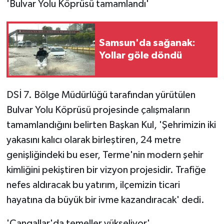
'Bulvar Yolu Köprüsü tamamlandı'
Samsun'da sağanak:
Yollar göle döndü
DSİ 7. Bölge Müdürlüğü tarafından yürütülen
Bulvar Yolu Köprüsü projesinde çalışmaların
tamamlandığını belirten Başkan Kul, 'Şehrimizin iki
yakasını kalıcı olarak birleştiren, 24 metre
genişliğindeki bu eser, Terme'nin modern şehir
kimliğini pekiştiren bir vizyon projesidir. Trafiğe
nefes aldıracak bu yatırım, ilçemizin ticari
hayatına da büyük bir ivme kazandıracak' dedi.
'Çangallar'da temeller yükseliyor'