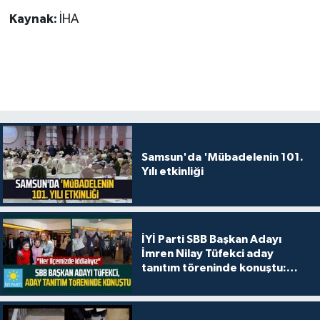
Kaynak:
İHA
Samsun'da 'Mübadelenin 101.
Yılı etkinliği
İYİ Parti SBB Başkan Adayı
İmren Nilay Tüfekci aday
tanıtım töreninde konuştu:
"Her ilçemizde iddialıyız"