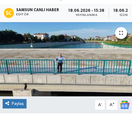
Manşet Haberi
SAMSUN CANLI HABER
18.06.2026 - 15:38
18.06.202
EDITÖR
YAYINLANMA
GÜNCE
Paylaş
-
+
A
A