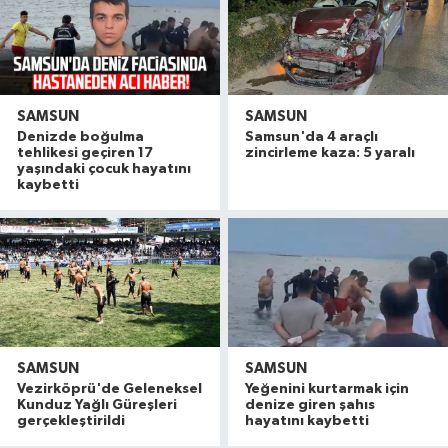
SAMSUN
SAMSUN
Denizde boğulma
Samsun'da 4 araçlı
tehlikesi geçiren 17
zincirleme kaza: 5 yaralı
yaşındaki çocuk hayatını
kaybetti
SAMSUN
SAMSUN
Vezirköprü'de Geleneksel
Yeğenini kurtarmak için
Kunduz Yağlı Güreşleri
denize giren şahıs
gerçekleştirildi
hayatını kaybetti