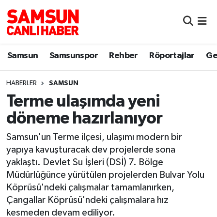
Samsun
Samsun Nöbetçi Eczaneler
Samsun
Samsunspor
Rehber
Röportajlar
Ge
Samsunspor
Samsun Hava Durumu
HABERLER
SAMSUN
Sokak Röportajları
Samsun Namaz Vakitleri
Terme ulaşımda yeni
Genel
Samsun Trafik Yoğunluk Haritası
döneme hazırlanıyor
Dünya
Süper Lig Puan Durumu ve Fikstür
Samsun'un Terme ilçesi, ulaşımı modern bir
yapıya kavuşturacak dev projelerde sona
Eğitim
Tüm Manşetler
yaklaştı. Devlet Su İşleri (DSİ) 7. Bölge
Müdürlüğünce yürütülen projelerden Bulvar Yolu
Sağlık
Son Dakika Haberleri
Köprüsü'ndeki çalışmalar tamamlanırken,
Çangallar Köprüsü'ndeki çalışmalara hız
Yemek
Haber Arşivi
kesmeden devam ediliyor.