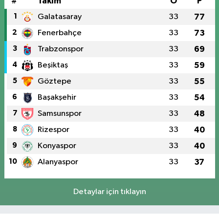
#
Takım
O
P
1
Galatasaray
33
77
2
Fenerbahçe
33
73
3
Trabzonspor
33
69
4
Beşiktaş
33
59
5
Göztepe
33
55
6
Başakşehir
33
54
7
Samsunspor
33
48
8
Rizespor
33
40
9
Konyaspor
33
40
10
Alanyaspor
33
37
Detaylar için tıklayın