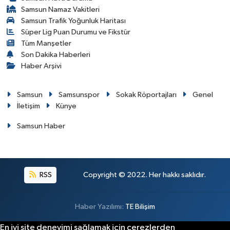
Samsun Namaz Vakitleri
Samsun Trafik Yoğunluk Haritası
Süper Lig Puan Durumu ve Fikstür
Tüm Manşetler
Son Dakika Haberleri
Haber Arşivi
Samsun
Samsunspor
Sokak Röportajları
Genel
İletişim
Künye
Samsun Haber
RSS
Copyright © 2022. Her hakkı saklıdır.
Haber Yazılımı:
TE Bilişim
En iyi site deneyimi sağlamak için çerezlerden