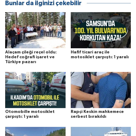
Bunlar da ilginizi çekebilir
Alaçam çileği reçel oldu:
Hafif ticari araç ile
Hedef coğrafi işaret ve
motosiklet çarpıştı: 1 yaralı
Türkiye pazarı
Otomobille motosiklet
Rapçi Keskin mahkemece
çarpıştı: 1 yaralı
serbest bırakıldı