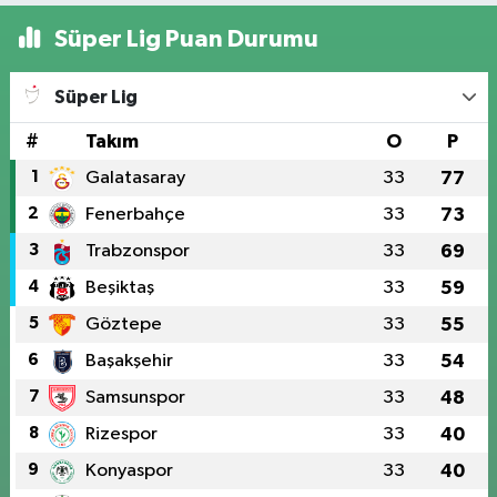
Süper Lig Puan Durumu
Süper Lig
#
Takım
O
P
1
Galatasaray
33
77
2
Fenerbahçe
33
73
3
Trabzonspor
33
69
4
Beşiktaş
33
59
5
Göztepe
33
55
6
Başakşehir
33
54
7
Samsunspor
33
48
8
Rizespor
33
40
9
Konyaspor
33
40