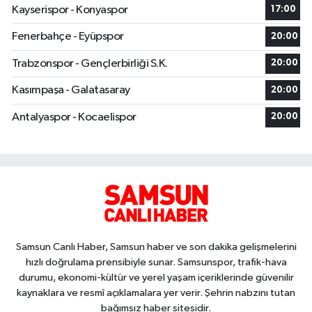
Kayserispor - Konyaspor
17:00
Fenerbahçe - Eyüpspor
20:00
Trabzonspor - Gençlerbirliği S.K.
20:00
Kasımpaşa - Galatasaray
20:00
Antalyaspor - Kocaelispor
20:00
Samsun Canlı Haber, Samsun haber ve son dakika gelişmelerini
hızlı doğrulama prensibiyle sunar. Samsunspor, trafik-hava
durumu, ekonomi-kültür ve yerel yaşam içeriklerinde güvenilir
kaynaklara ve resmî açıklamalara yer verir. Şehrin nabzını tutan
bağımsız haber sitesidir.