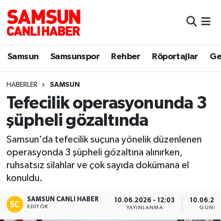
Samsun
Samsun Nöbetçi Eczaneler
Samsun
Samsunspor
Rehber
Röportajlar
Ge
Samsunspor
Samsun Hava Durumu
HABERLER
SAMSUN
Sokak Röportajları
Samsun Namaz Vakitleri
Tefecilik operasyonunda 3
Genel
Samsun Trafik Yoğunluk Haritası
şüpheli gözaltında
Dünya
Süper Lig Puan Durumu ve Fikstür
Samsun'da tefecilik suçuna yönelik düzenlenen
operasyonda 3 şüpheli gözaltına alınırken,
Eğitim
Tüm Manşetler
ruhsatsız silahlar ve çok sayıda dokümana el
konuldu.
Sağlık
Son Dakika Haberleri
SAMSUN CANLI HABER
10.06.2026 - 12:03
10.06.202
EDITÖR
YAYINLANMA
GÜNCE
Yemek
Haber Arşivi