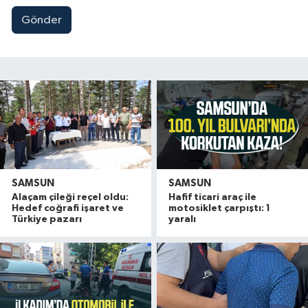
Gönder
SAMSUN
SAMSUN
Alaçam çileği reçel oldu:
Hafif ticari araç ile
Hedef coğrafi işaret ve
motosiklet çarpıştı: 1
Türkiye pazarı
yaralı