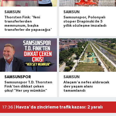
SAMSUN
SAMSUN
Thorsten Fink: 'Yeni
Samsunspor, Polonyalı
transferlerden
stoper Drapinski ile 5
memnunum, başka
yıllık sözleşme imzaladı
transferler de yapacağız'
SAMSUNSPOR
SAMSUN
Alaçam çileği reçel oldu: Hedef coğrafi işaret ve
20:16 |
Samsunspor T.D. Thorsten
Alaçam'a nefes aldıracak
Hafif ticari araç ile motosiklet çarpıştı: 1 yaralı
19:06 |
Fink'ten dikkat çeken
dev yaşam alanı
çıkış! "Her şey mümkün"
tamamlandı
Otomobille motosiklet çarpıştı: 1 yaralı
17:59 |
Rapçi Keskin mahkemece serbest bırakıldı
17:54 |
Havza'da zincirleme trafik kazası: 2 yaralı
17:36 |