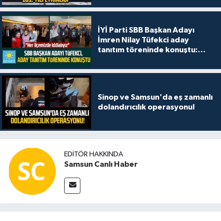
İYİ Parti SBB Başkan Adayı
İmren Nilay Tüfekci aday
tanıtım töreninde konuştu:
"Her ilçemizde iddialıyız"
Sinop ve Samsun'da eş zamanlı
dolandırıcılık operasyonu!
EDITÖR HAKKINDA
Samsun Canlı Haber