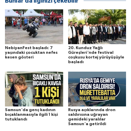
Bunlar da ilginizi çekebilir
NebiyanFest başladı: 7
20. Kunduz Yağlı
yaşındaki çocuktan nefes
Güreşleri'nde festival
kesen gösteri
coşkusu kortej yürüyüşüyle
başladı
Samsun'da genç kadının
Rusya açıklarında dron
bıçaklanmasıyla ilgili 1 kişi
saldırısına uğrayan
tutuklandı
gemideki yaralılar
Samsun'a getirildi