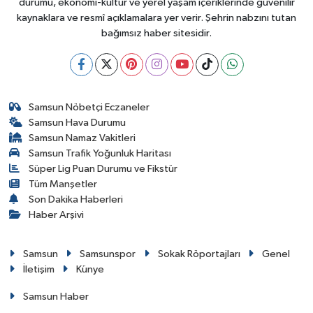
durumu, ekonomi-kültür ve yerel yaşam içeriklerinde güvenilir
kaynaklara ve resmî açıklamalara yer verir. Şehrin nabzını tutan
bağımsız haber sitesidir.
Samsun Nöbetçi Eczaneler
Samsun Hava Durumu
Samsun Namaz Vakitleri
Samsun Trafik Yoğunluk Haritası
Süper Lig Puan Durumu ve Fikstür
Tüm Manşetler
Son Dakika Haberleri
Haber Arşivi
Samsun
Samsunspor
Sokak Röportajları
Genel
İletişim
Künye
Samsun Haber