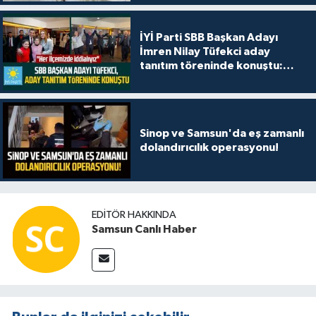
İYİ Parti SBB Başkan Adayı
İmren Nilay Tüfekci aday
tanıtım töreninde konuştu:
"Her ilçemizde iddialıyız"
Sinop ve Samsun'da eş zamanlı
dolandırıcılık operasyonu!
EDITÖR HAKKINDA
Samsun Canlı Haber