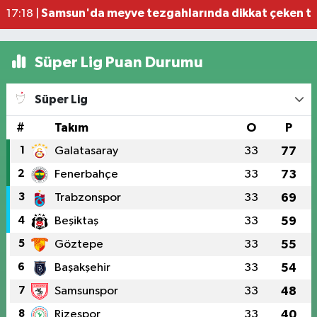
Samsun'da meyve tezgahlarında dikkat çeken ta
17:18 |
Süper Lig Puan Durumu
Süper Lig
#
Takım
O
P
1
Galatasaray
33
77
2
Fenerbahçe
33
73
3
Trabzonspor
33
69
4
Beşiktaş
33
59
5
Göztepe
33
55
6
Başakşehir
33
54
7
Samsunspor
33
48
8
Rizespor
33
40