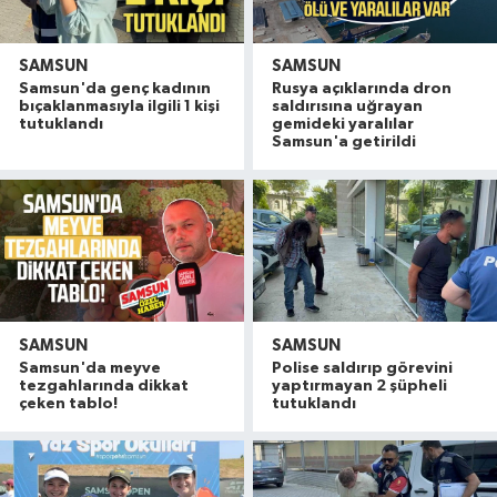
SAMSUN
SAMSUN
Samsun'da genç kadının
Rusya açıklarında dron
bıçaklanmasıyla ilgili 1 kişi
saldırısına uğrayan
tutuklandı
gemideki yaralılar
Samsun'a getirildi
SAMSUN
SAMSUN
Samsun'da meyve
Polise saldırıp görevini
tezgahlarında dikkat
yaptırmayan 2 şüpheli
çeken tablo!
tutuklandı