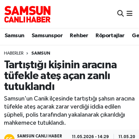
Samsun
Samsun Nöbetçi Eczaneler
Samsun
Samsunspor
Rehber
Röportajlar
Ge
Samsunspor
Samsun Hava Durumu
HABERLER
SAMSUN
Sokak Röportajları
Samsun Namaz Vakitleri
Tartıştığı kişinin aracına
Genel
Samsun Trafik Yoğunluk Haritası
tüfekle ateş açan zanlı
tutuklandı
Dünya
Süper Lig Puan Durumu ve Fikstür
Samsun'un Canik ilçesinde tartıştığı şahsın aracına
Eğitim
Tüm Manşetler
tüfekle ateş açarak zarar verdiği iddia edilen
şüpheli, polis tarafından yakalanarak çıkarıldığı
Sağlık
Son Dakika Haberleri
mahkemece tutuklandı.
Yemek
Haber Arşivi
SAMSUN CANLI HABER
11.05.2026 - 14:29
11.05.2026