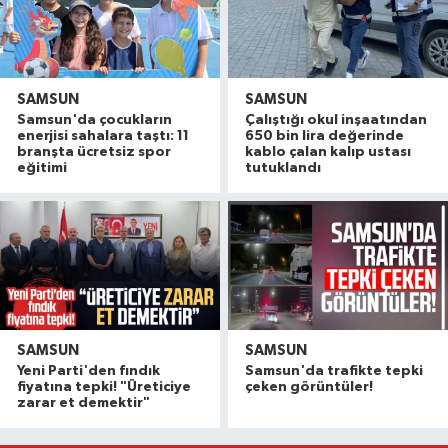
SAMSUN
SAMSUN
Samsun'da çocukların
Çalıştığı okul inşaatından
enerjisi sahalara taştı: 11
650 bin lira değerinde
branşta ücretsiz spor
kablo çalan kalıp ustası
eğitimi
tutuklandı
SAMSUN
SAMSUN
NebiyanFest başladı: 7 yaşındaki çocuktan nefe
19:59 |
Yeni Parti'den fındık
Samsun'da trafikte tepki
20. Kunduz Yağlı Güreşleri'nde festival coşkusu
18:50 |
fiyatına tepki! "Üreticiye
çeken görüntüler!
zarar et demektir"
Samsun'da genç kadının bıçaklanmasıyla ilgili 1 k
17:59 |
Rusya açıklarında dron saldırısına uğrayan gemid
17:44 |