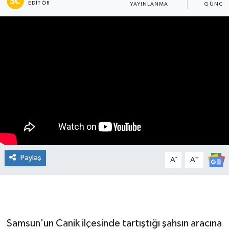
EDITÖR
YAYINLANMA
GÜNCEL
Manşet Haberi
Paylaş
-
+
A
A
Samsun'un Canik ilçesinde tartıştığı şahsın aracına