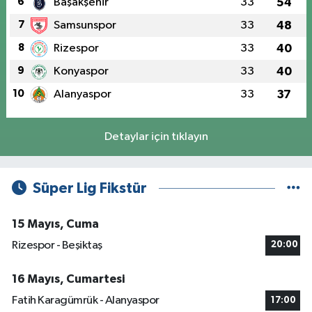
6
Başakşehir
33
54
7
Samsunspor
33
48
8
Rizespor
33
40
9
Konyaspor
33
40
10
Alanyaspor
33
37
Detaylar için tıklayın
Süper Lig Fikstür
15 Mayıs, Cuma
Rizespor - Beşiktaş
20:00
16 Mayıs, Cumartesi
Fatih Karagümrük - Alanyaspor
17:00