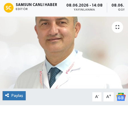
SAMSUN CANLI HABER
08.06.2026 - 14:08
08.06.20
EDITÖR
Manşet Haberi
YAYINLANMA
GÜNC
Paylaş
-
+
A
A