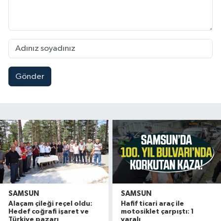
Gönder
SAMSUN
SAMSUN
Alaçam çileği reçel oldu:
Hafif ticari araç ile
Hedef coğrafi işaret ve
motosiklet çarpıştı: 1
Türkiye pazarı
yaralı