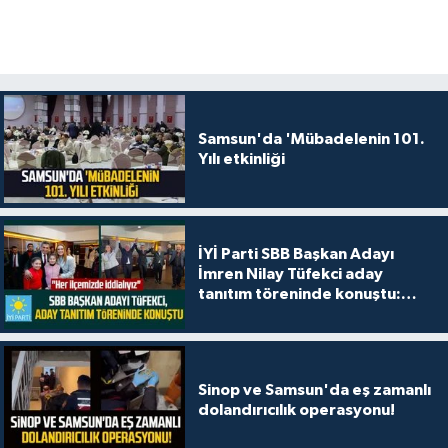
Samsun'da 'Mübadelenin 101.
Yılı etkinliği
İYİ Parti SBB Başkan Adayı
İmren Nilay Tüfekci aday
tanıtım töreninde konuştu:
"Her ilçemizde iddialıyız"
Sinop ve Samsun'da eş zamanlı
dolandırıcılık operasyonu!