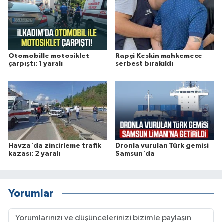
Otomobille motosiklet
Rapçi Keskin mahkemece
çarpıştı: 1 yaralı
serbest bırakıldı
Havza'da zincirleme trafik
Dronla vurulan Türk gemisi
kazası: 2 yaralı
Samsun'da
Yorumlar