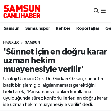
Samsun
Samsun Nöbetçi Eczaneler
Samsun
Samsunspor
Rehber
Röportajlar
Ge
Samsunspor
Samsun Hava Durumu
HABERLER
SAMSUN
Sokak Röportajları
Samsun Namaz Vakitleri
'Sünnet için en doğru karar
Genel
Samsun Trafik Yoğunluk Haritası
uzman hekim
muayenesiyle verilir'
Dünya
Süper Lig Puan Durumu ve Fikstür
Üroloji Uzmanı Opr. Dr. Gürkan Özkan, sünnetin
Eğitim
Tüm Manşetler
basit bir işlem gibi algılanmaması gerektiğini
belirterek, 'Pansuman ve bakım kurallarına
Sağlık
Son Dakika Haberleri
uyulduğunda süreç konforlu ilerler, en doğru karar
ise uzman hekim muayenesiyle verilir' dedi.
Yemek
Haber Arşivi