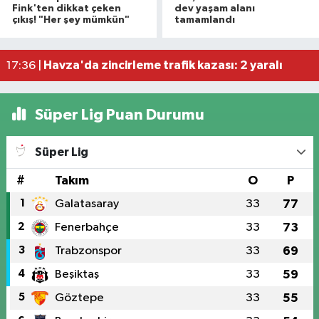
Hafif ticari araç ile motosiklet çarpıştı: 1 yaralı
19:06 |
Fink'ten dikkat çeken
dev yaşam alanı
çıkış! "Her şey mümkün"
tamamlandı
Otomobille motosiklet çarpıştı: 1 yaralı
17:59 |
Rapçi Keskin mahkemece serbest bırakıldı
17:54 |
Havza'da zincirleme trafik kazası: 2 yaralı
17:36 |
Süper Lig Puan Durumu
Süper Lig
#
Takım
O
P
1
Galatasaray
33
77
2
Fenerbahçe
33
73
3
Trabzonspor
33
69
4
Beşiktaş
33
59
5
Göztepe
33
55