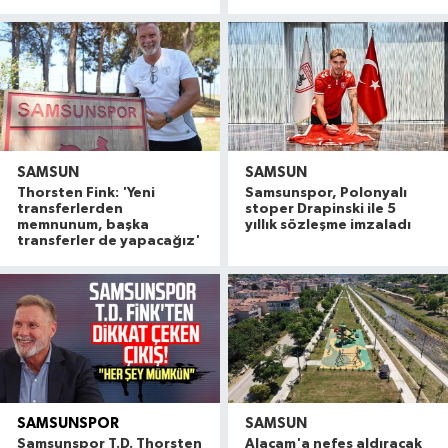
SAMSUN
SAMSUN
Thorsten Fink: 'Yeni
Samsunspor, Polonyalı
transferlerden
stoper Drapinski ile 5
memnunum, başka
yıllık sözleşme imzaladı
transferler de yapacağız'
SAMSUNSPOR
SAMSUN
Alaçam çileği reçel oldu: Hedef coğrafi işaret ve
20:16 |
Samsunspor T.D. Thorsten
Alaçam'a nefes aldıracak