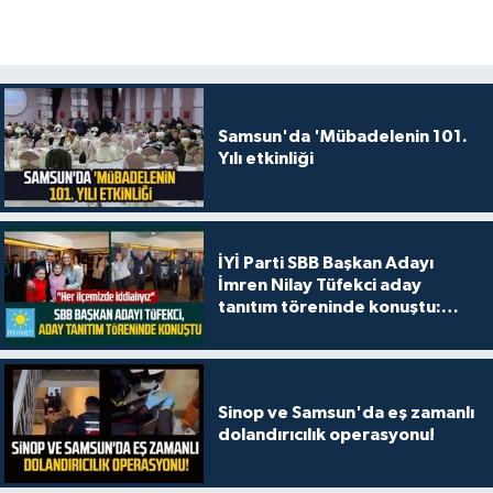
Samsun'da 'Mübadelenin 101.
Yılı etkinliği
İYİ Parti SBB Başkan Adayı
İmren Nilay Tüfekci aday
tanıtım töreninde konuştu:
"Her ilçemizde iddialıyız"
Sinop ve Samsun'da eş zamanlı
dolandırıcılık operasyonu!