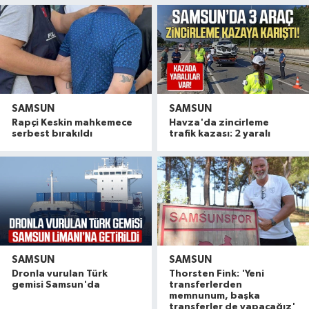
SAMSUN
SAMSUN
Rapçi Keskin mahkemece
Havza'da zincirleme
serbest bırakıldı
trafik kazası: 2 yaralı
SAMSUN
SAMSUN
Dronla vurulan Türk
Thorsten Fink: 'Yeni
Balık ölümlerine sebep olan tesise 839 bin TL ce
10:57 |
gemisi Samsun'da
transferlerden
Samsunspor taraftarından Yusuf ve Berat'a unu
10:33 |
memnunum, başka
transferler de yapacağız'