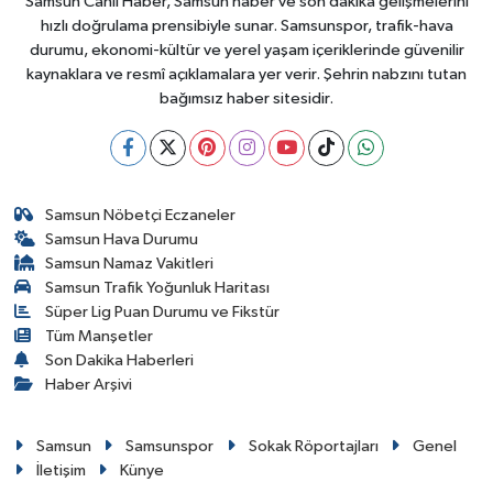
Samsun Canlı Haber, Samsun haber ve son dakika gelişmelerini
hızlı doğrulama prensibiyle sunar. Samsunspor, trafik-hava
durumu, ekonomi-kültür ve yerel yaşam içeriklerinde güvenilir
kaynaklara ve resmî açıklamalara yer verir. Şehrin nabzını tutan
bağımsız haber sitesidir.
Samsun Nöbetçi Eczaneler
Samsun Hava Durumu
Samsun Namaz Vakitleri
Samsun Trafik Yoğunluk Haritası
Süper Lig Puan Durumu ve Fikstür
Tüm Manşetler
Son Dakika Haberleri
Haber Arşivi
Samsun
Samsunspor
Sokak Röportajları
Genel
İletişim
Künye