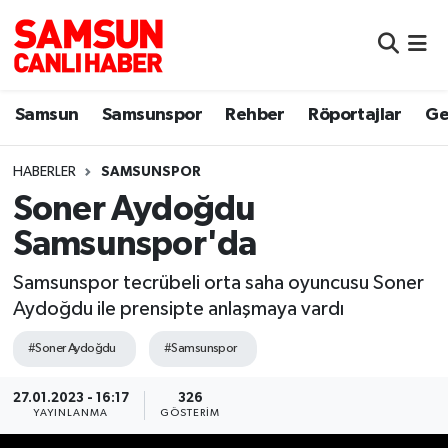
Samsun
Samsun Nöbetçi Eczaneler
Samsun
Samsunspor
Rehber
Röportajlar
Ge
Samsunspor
Samsun Hava Durumu
HABERLER
SAMSUNSPOR
Sokak Röportajları
Samsun Namaz Vakitleri
Soner Aydoğdu
Genel
Samsun Trafik Yoğunluk Haritası
Samsunspor'da
Dünya
Süper Lig Puan Durumu ve Fikstür
Samsunspor tecrübeli orta saha oyuncusu Soner
Aydoğdu ile prensipte anlaşmaya vardı
Eğitim
Tüm Manşetler
#Soner Aydoğdu
#Samsunspor
Sağlık
Son Dakika Haberleri
27.01.2023 - 16:17
326
YAYINLANMA
GÖSTERIM
Yemek
Haber Arşivi