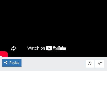
Manşet Haberi
Paylaş
-
+
A
A