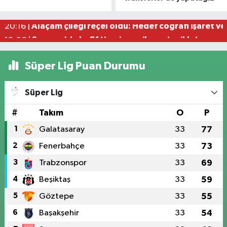
Samsun'da çalıştığı okul inşaatından 650 bin lira
10:29 |
Alaçam çileği reçel oldu: Hedef coğrafi işaret ve
20:16 |
Samsun'da hafif ticari araç ile motosiklet çarpıştı
19:06 |
Süper Lig Puan Durumu
Süper Lig
#
Takım
O
P
1
Galatasaray
33
77
2
Fenerbahçe
33
73
3
Trabzonspor
33
69
4
Beşiktaş
33
59
5
Göztepe
33
55
6
Başakşehir
33
54