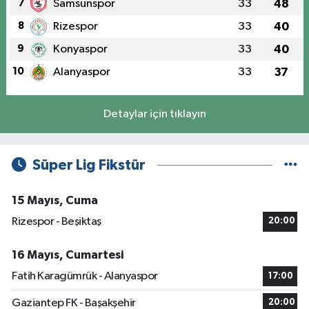
7
Samsunspor
33
48
8
Rizespor
33
40
9
Konyaspor
33
40
10
Alanyaspor
33
37
Detaylar için tıklayın
Süper Lig Fikstür
15 Mayıs, Cuma
Rizespor - Beşiktaş
20:00
16 Mayıs, Cumartesi
Fatih Karagümrük - Alanyaspor
17:00
Gaziantep FK - Başakşehir
20:00