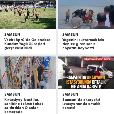
SAMSUN
SAMSUN
Vezirköprü'de Geleneksel
Yeğenini kurtarmak için
Kunduz Yağlı Güreşleri
denize giren şahıs
gerçekleştirildi
hayatını kaybetti
SAMSUN
SAMSUN
Kırtasiyeyi bastılar,
Samsun'da akaryakıt
Samsun'da sağanak sonrası yardım çağrısı
12:48 |
sahibine tekme tokat
istasyonunda ortalık
Samsun'da sağanak: Yollar göle döndü
09:53 |
saldırdılar: O anlar
karıştı!
kamerada