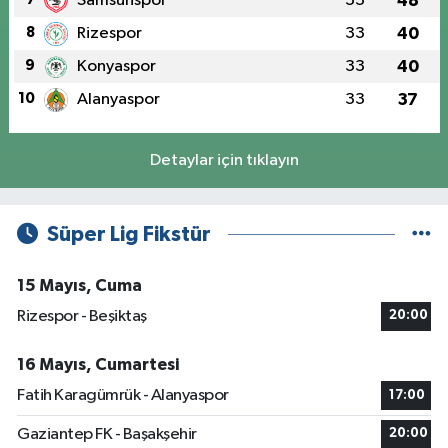
Samsunspor
33
48
8
Rizespor
33
40
9
Konyaspor
33
40
10
Alanyaspor
33
37
Detaylar için tıklayın
Süper Lig Fikstür
15 Mayıs, Cuma
Rizespor - Beşiktaş
20:00
16 Mayıs, Cumartesi
Fatih Karagümrük - Alanyaspor
17:00
Gaziantep FK - Başakşehir
20:00