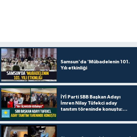
Samsun'da 'Mübadelenin 101.
Yılı etkinliği
İYİ Parti SBB Başkan Adayı
İmren Nilay Tüfekci aday
tanıtım töreninde konuştu:
"Her ilçemizde iddialıyız"