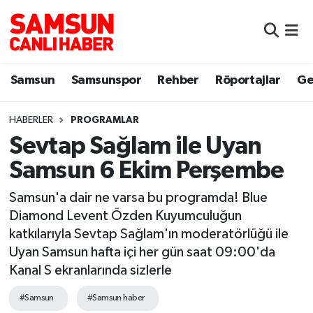
Samsun
Samsun Nöbetçi Eczaneler
Samsun
Samsunspor
Rehber
Röportajlar
Ge
Samsunspor
Samsun Hava Durumu
HABERLER
PROGRAMLAR
Sokak Röportajları
Samsun Namaz Vakitleri
Sevtap Sağlam ile Uyan
Genel
Samsun Trafik Yoğunluk Haritası
Samsun 6 Ekim Perşembe
Dünya
Süper Lig Puan Durumu ve Fikstür
Samsun'a dair ne varsa bu programda! Blue
Diamond Levent Özden Kuyumculuğun
Eğitim
Tüm Manşetler
katkılarıyla Sevtap Sağlam'ın moderatörlüğü ile
Uyan Samsun hafta içi her gün saat 09:00'da
Sağlık
Son Dakika Haberleri
Kanal S ekranlarında sizlerle
#Samsun
#Samsun haber
Yemek
Haber Arşivi