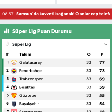
Samsun'da faciayı genç önledi! Alev alan araca
09:00 |
Samsun'da kuvvetli sağanak! O anlar cep telef
08:57 |
Denizde boğulma tehlikesi geçiren 17 yaşındaki
22:50 |
Süper Lig Puan Durumu
Süper Lig
#
Takım
O
P
1
Galatasaray
33
77
2
Fenerbahçe
33
73
3
Trabzonspor
33
69
4
Beşiktaş
33
59
5
Göztepe
33
55
6
Başakşehir
33
54
7