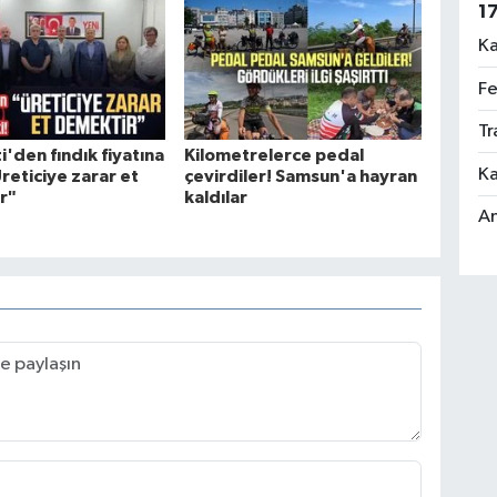
1
Ka
Fe
Tr
i'den fındık fiyatına
Kilometrelerce pedal
Ka
Üreticiye zarar et
çevirdiler! Samsun'a hayran
r"
kaldılar
An