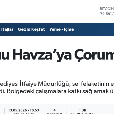
DOLAR
45,436
EURO
53,386
rtajlar
Gez & Keşfet
Yeme - İçme
STERLİN
61,603
G.ALTIN
6862,0
ğu Havza’ya Çoru
BİST10
14.598
BITCOI
79.591,
esi İtfaiye Müdürlüğü, sel felaketinin et
. Bölgedeki çalışmalara katkı sağlamak üzer
0
13.05.2026 - 10:53
4
1 DK