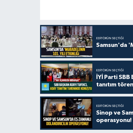
EDITÖRÜN SEÇTIĞI
Samsun'da 'Mü
EDITÖRÜN SEÇTIĞI
İYİ Parti SBB
tanıtım tören
EDITÖRÜN SEÇTIĞI
Sinop ve Sams
operasyonu!