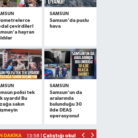
AMSUN
SAMSUN
lometrelerce
Samsun'da puslu
dal çevirdiler!
hava
amsun'a hayran
ldılar
AMSUN
SAMSUN
msun polisi tek
Samsun'un da
k uyardı! Bu
aralarında
Samsun'da meyve tezgahlarında dikkat
17:18 |
zağa sakın
bulunduğu 30
üşmeyin
ilde DEAŞ
Polise saldırıp görevini yaptırmayan 2 
16:14 |
operasyonu!
Samsun'da çocukların enerjisi sahalara t
14:11 |
Çalıştığı okul inşaatından 650 bin lira
13:58 |
N DAKIKA
Yeni Parti'den fındık fiyatına tepki! "Ü
13:23 |