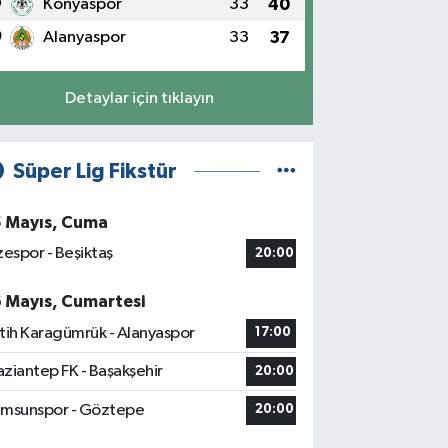
9
Konyaspor
33
40
0
Alanyaspor
33
37
Detaylar için tıklayın
Süper Lig Fikstür
5 Mayıs, Cuma
zespor - Beşiktaş
20:00
6 Mayıs, Cumartesi
tih Karagümrük - Alanyaspor
17:00
ziantep FK - Başakşehir
20:00
msunspor - Göztepe
20:00