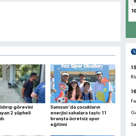
1
1
Ri
1
Fa
ldırıp görevini
Samsun'da çocukların
Ga
yan 2 şüpheli
enerjisi sahalara taştı: 11
dı
branşta ücretsiz spor
Sa
eğitimi