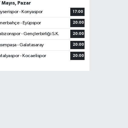
7 Mayıs, Pazar
yserispor - Konyaspor
17:00
nerbahçe - Eyüpspor
20:00
abzonspor - Gençlerbirliği S.K.
20:00
sımpaşa - Galatasaray
20:00
talyaspor - Kocaelispor
20:00