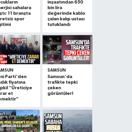
cukların
inşaatından 650
erjisi sahalara
bin lira
ştı: 11 branşta
değerinde kablo
retsiz spor
çalan kalıp ustası
itimi
tutuklandı
AMSUN
SAMSUN
ni Parti'den
Samsun'da
ndık fiyatına
trafikte tepki
pki! "Üreticiye
çeken
rar et
görüntüler!
emektir"