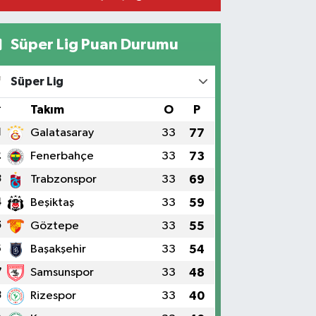
Süper Lig Puan Durumu
Süper Lig
#
Takım
O
P
1
Galatasaray
33
77
2
Fenerbahçe
33
73
3
Trabzonspor
33
69
4
Beşiktaş
33
59
5
Göztepe
33
55
6
Başakşehir
33
54
7
Samsunspor
33
48
8
Rizespor
33
40