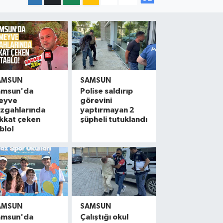
AMSUN
SAMSUN
amsun'da
Polise saldırıp
eyve
görevini
ezgahlarında
yaptırmayan 2
kkat çeken
şüpheli tutuklandı
blo!
AMSUN
SAMSUN
amsun'da
Çalıştığı okul