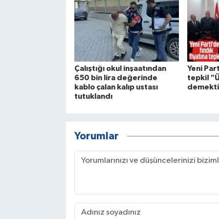
Çalıştığı okul inşaatından
Yeni Part
650 bin lira değerinde
tepki! "
kablo çalan kalıp ustası
demekti
tutuklandı
Yorumlar