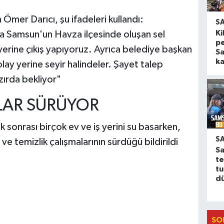
 Ömer Darıcı, şu ifadeleri kullandı:
S
Ki
la Samsun'un Havza ilçesinde oluşan sel
pe
ay yerine çıkış yapıyoruz. Ayrıca belediye başkan
S
ka
ay yerine seyir halindeler. Şayet talep
zırda bekliyor"
LAR SÜRÜYOR
k sonrası birçok ev ve iş yerini su basarken,
S
e temizlik çalışmalarının sürdüğü bildirildi
Sa
te
tu
d
SO