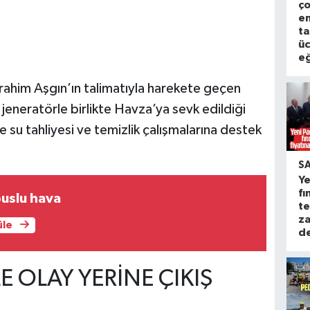
ço
en
ta
üc
eğ
rahim Aşgın’ın talimatıyla harekete geçen
jeneratörle birlikte Havza’ya sevk edildiği
e su tahliyesi ve temizlik çalışmalarına destek
S
Ye
fı
uslu hava
te
za
üle
d
PLE OLAY YERİNE ÇIKIŞ