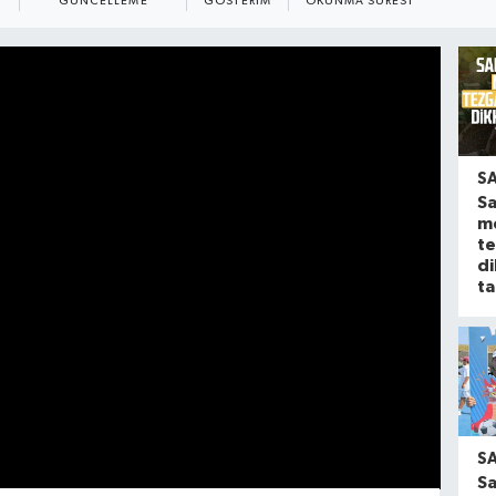
GÜNCELLEME
GÖSTERIM
OKUNMA SÜRESI
S
S
m
t
di
ta
S
S