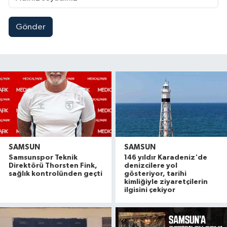
Gönder
SAMSUN
SAMSUN
Samsunspor Teknik
146 yıldır Karadeniz'de
Direktörü Thorsten Fink,
denizcilere yol
sağlık kontrolünden geçti
gösteriyor, tarihi
kimliğiyle ziyaretçilerin
ilgisini çekiyor