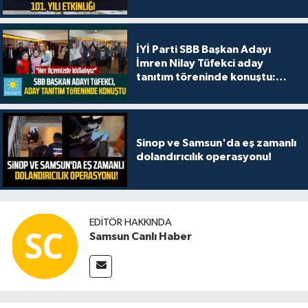
İYİ Parti SBB Başkan Adayı
İmren Nilay Tüfekci aday
tanıtım töreninde konuştu:
"Her ilçemizde iddialıyız"
Sinop ve Samsun'da eş zamanlı
dolandırıcılık operasyonu!
EDITÖR HAKKINDA
Samsun Canlı Haber