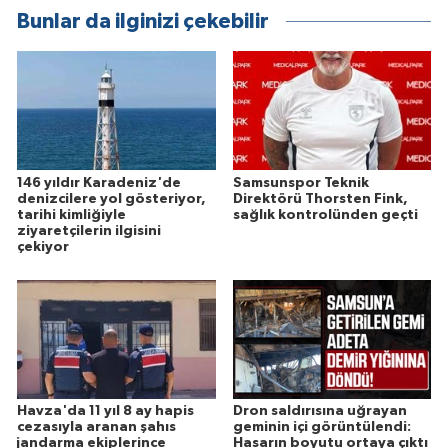
Bunlar da ilginizi çekebilir
146 yıldır Karadeniz'de
Samsunspor Teknik
denizcilere yol gösteriyor,
Direktörü Thorsten Fink,
tarihi kimliğiyle
sağlık kontrolünden geçti
ziyaretçilerin ilgisini
çekiyor
Havza'da 11 yıl 8 ay hapis
Dron saldırısına uğrayan
cezasıyla aranan şahıs
geminin içi görüntülendi:
jandarma ekiplerince
Hasarın boyutu ortaya çıktı