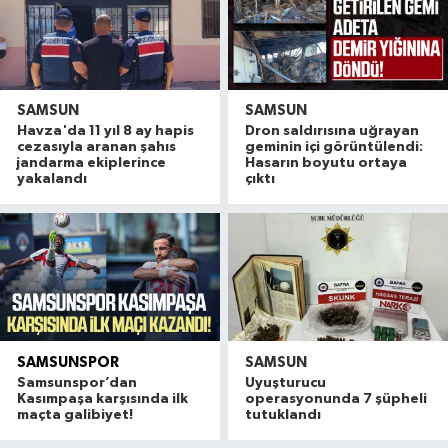
SAMSUN
SAMSUN
Havza'da 11 yıl 8 ay hapis
Dron saldırısına uğrayan
cezasıyla aranan şahıs
geminin içi görüntülendi:
jandarma ekiplerince
Hasarın boyutu ortaya
yakalandı
çıktı
SAMSUNSPOR
SAMSUN
Samsunspor’dan
Uyuşturucu
Kasımpaşa karşısında ilk
operasyonunda 7 şüpheli
maçta galibiyet!
tutuklandı