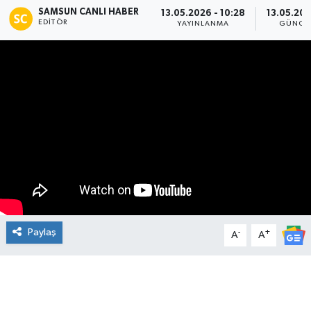
SAMSUN CANLI HABER
13.05.2026 - 10:28
13.05.202
EDITÖR
Manşet Haberi
YAYINLANMA
GÜNCE
Paylaş
-
+
A
A