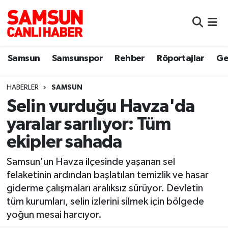
Samsun
Samsun Nöbetçi Eczaneler
Samsun
Samsunspor
Rehber
Röportajlar
Ge
Samsunspor
Samsun Hava Durumu
HABERLER
SAMSUN
Sokak Röportajları
Samsun Namaz Vakitleri
Selin vurduğu Havza'da
Genel
Samsun Trafik Yoğunluk Haritası
yaralar sarılıyor: Tüm
ekipler sahada
Dünya
Süper Lig Puan Durumu ve Fikstür
Samsun'un Havza ilçesinde yaşanan sel
Eğitim
Tüm Manşetler
felaketinin ardından başlatılan temizlik ve hasar
giderme çalışmaları aralıksız sürüyor. Devletin
Sağlık
Son Dakika Haberleri
tüm kurumları, selin izlerini silmek için bölgede
yoğun mesai harcıyor.
Yemek
Haber Arşivi