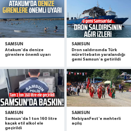
SAMSUN
SAMSUN
Atakum'da denize
Dron saldırısında Türk
girenlere önemli uyarı
mürettebatın yaralandığı
gemi Samsun'a getirildi
SAMSUN
SAMSUN
Samsunspor Teknik Direktörü Thorsten Fink, sağ
10:19 |
Samsun'da 1 ton 160 litre
NebiyanFest'e mehterli
146 yıldır Karadeniz'de denizcilere yol gösteriyor, 
10:10 |
kaçak etil alkol ele
açılış
geçirildi
Havza'da 11 yıl 8 ay hapis cezasıyla aranan şahı