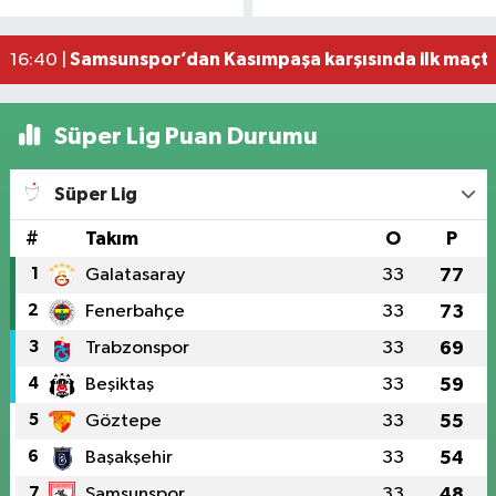
19:58 |
Dron saldırısına uğrayan geminin içi görüntülend
16:49 |
Samsunspor’dan Kasımpaşa karşısında ilk maçta 
16:40 |
Süper Lig Puan Durumu
Süper Lig
#
Takım
O
P
1
Galatasaray
33
77
2
Fenerbahçe
33
73
3
Trabzonspor
33
69
4
Beşiktaş
33
59
5
Göztepe
33
55
6
Başakşehir
33
54
7
Samsunspor
33
48