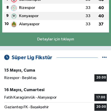
8
Rizespor
33
40
9
Konyaspor
33
40
10
Alanyaspor
33
37
Detaylar için tıklayın
Süper Lig Fikstür
15 Mayıs, Cuma
Rizespor - Beşiktaş
20:00
16 Mayıs, Cumartesi
Fatih Karagümrük - Alanyaspor
17:00
Gaziantep FK - Başakşehir
20:00