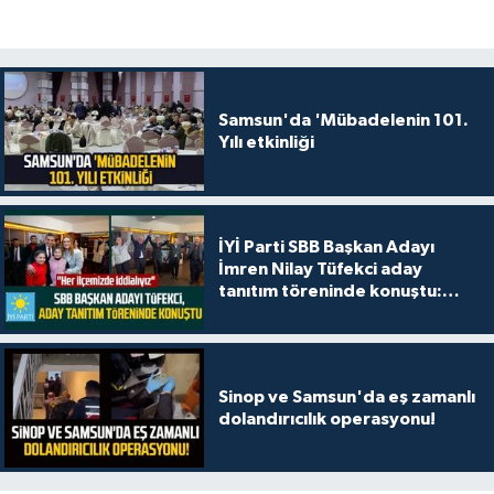
Samsun'da 'Mübadelenin 101.
Yılı etkinliği
İYİ Parti SBB Başkan Adayı
İmren Nilay Tüfekci aday
tanıtım töreninde konuştu:
"Her ilçemizde iddialıyız"
Sinop ve Samsun'da eş zamanlı
dolandırıcılık operasyonu!