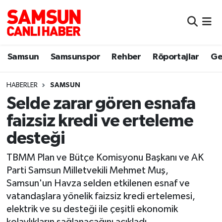
Samsun
Samsun Nöbetçi Eczaneler
Samsun
Samsunspor
Rehber
Röportajlar
Ge
Samsunspor
Samsun Hava Durumu
HABERLER
SAMSUN
Sokak Röportajları
Samsun Namaz Vakitleri
Selde zarar gören esnafa
Genel
Samsun Trafik Yoğunluk Haritası
faizsiz kredi ve erteleme
desteği
Dünya
Süper Lig Puan Durumu ve Fikstür
TBMM Plan ve Bütçe Komisyonu Başkanı ve AK
Eğitim
Tüm Manşetler
Parti Samsun Milletvekili Mehmet Muş,
Samsun'un Havza selden etkilenen esnaf ve
Sağlık
Son Dakika Haberleri
vatandaşlara yönelik faizsiz kredi ertelemesi,
elektrik ve su desteği ile çeşitli ekonomik
Yemek
Haber Arşivi