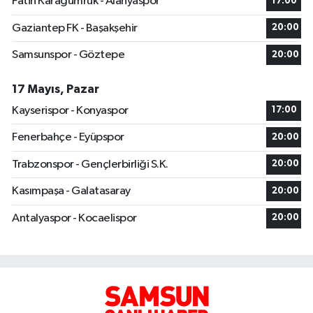
Fatih Karagümrük - Alanyaspor
17:00
Gaziantep FK - Başakşehir
20:00
Samsunspor - Göztepe
20:00
17 Mayıs, Pazar
Kayserispor - Konyaspor
17:00
Fenerbahçe - Eyüpspor
20:00
Trabzonspor - Gençlerbirliği S.K.
20:00
Kasımpaşa - Galatasaray
20:00
Antalyaspor - Kocaelispor
20:00