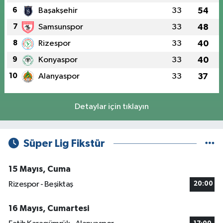
6
Başakşehir
33
54
7
Samsunspor
33
48
8
Rizespor
33
40
9
Konyaspor
33
40
10
Alanyaspor
33
37
Detaylar için tıklayın
Süper Lig Fikstür
15 Mayıs, Cuma
Rizespor - Beşiktaş
20:00
16 Mayıs, Cumartesi