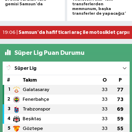
Balık ölümlerine sebep olan tesise 839 bin TL ce
10:57 |
gemisi Samsun'da
transferlerden
Samsunspor taraftarından Yusuf ve Berat'a unu
10:33 |
memnunum, başka
transferler de yapacağız'
Samsun'da çalıştığı okul inşaatından 650 bin lira
10:29 |
Alaçam çileği reçel oldu: Hedef coğrafi işaret ve
20:16 |
Samsun'da hafif ticari araç ile motosiklet çarpıştı
19:06 |
Süper Lig Puan Durumu
Süper Lig
#
Takım
O
P
1
Galatasaray
33
77
2
Fenerbahçe
33
73
3
Trabzonspor
33
69
4
Beşiktaş
33
59
5
Göztepe
33
55