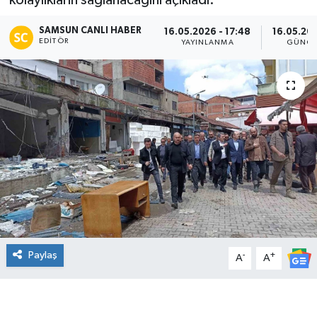
kolaylıkların sağlanacağını açıkladı.
Manşet Haberi
SAMSUN CANLI HABER
16.05.2026 - 17:48
16.05.202
EDITÖR
YAYINLANMA
GÜNCE
Paylaş
-
+
A
A