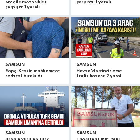
araç ile motosiklet
çarpıştı: 1 yaralı
çarpıştı: 1 yaralı
SAMSUN
SAMSUN
Rapçi Keskin mahkemece
Havza'da zincirleme
serbest bırakıldı
trafik kazası: 2 yaralı
SAMSUN
SAMSUN
Dronla vurulan Türk
Thorsten Fink: 'Yeni