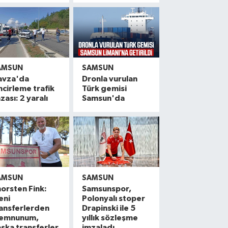
AMSUN
SAMSUN
avza'da
Dronla vurulan
ncirleme trafik
Türk gemisi
zası: 2 yaralı
Samsun'da
AMSUN
SAMSUN
orsten Fink:
Samsunspor,
eni
Polonyalı stoper
ansferlerden
Drapinski ile 5
emnunum,
yıllık sözleşme
şka transferler
imzaladı