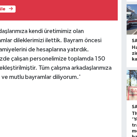
üle
aşlarımıza kendi üretimimiz olan
amlar dileklerimizi ilettik. Bayram öncesi
S
H
amiyelerini de hesaplarına yatırdık.
zi
zde çalışan personelimize toplamda 150
ka
leştirilmiştir. Tüm çalışma arkadaşlarımıza
ı ve mutlu bayramlar diliyorum.'
S
Th
'Y
tr
m
ba