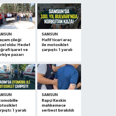
AMSUN
SAMSUN
açam çileği
Hafif ticari araç
çel oldu: Hedef
ile motosiklet
ğrafi işaret ve
çarpıştı: 1 yaralı
rkiye pazarı
AMSUN
SAMSUN
tomobille
Rapçi Keskin
otosiklet
mahkemece
rpıştı: 1 yaralı
serbest bırakıldı