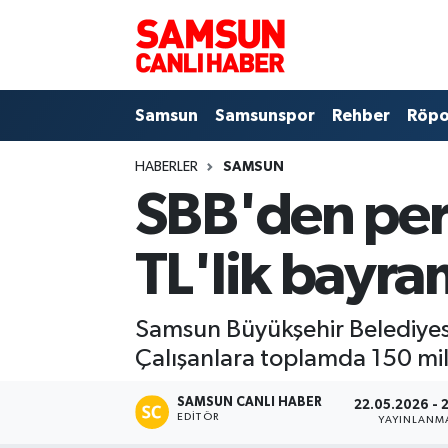
Samsun
Samsun Nöbetçi Eczaneler
Samsun
Samsunspor
Rehber
Röpo
Samsunspor
Samsun Hava Durumu
HABERLER
SAMSUN
Sokak Röportajları
Samsun Namaz Vakitleri
SBB'den per
Genel
Samsun Trafik Yoğunluk Haritası
TL'lik bayra
Dünya
Süper Lig Puan Durumu ve Fikstür
Samsun Büyükşehir Belediyesi 
Eğitim
Tüm Manşetler
Çalışanlara toplamda 150 mil
Sağlık
Son Dakika Haberleri
SAMSUN CANLI HABER
22.05.2026 - 
EDITÖR
YAYINLANM
Yemek
Haber Arşivi