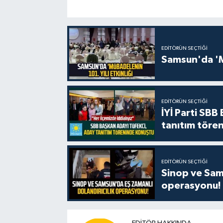
EDITÖRÜN SEÇTIĞI
Samsun'da 'Mü
EDITÖRÜN SEÇTIĞI
İYİ Parti SBB
tanıtım tören
EDITÖRÜN SEÇTIĞI
Sinop ve Sams
operasyonu!