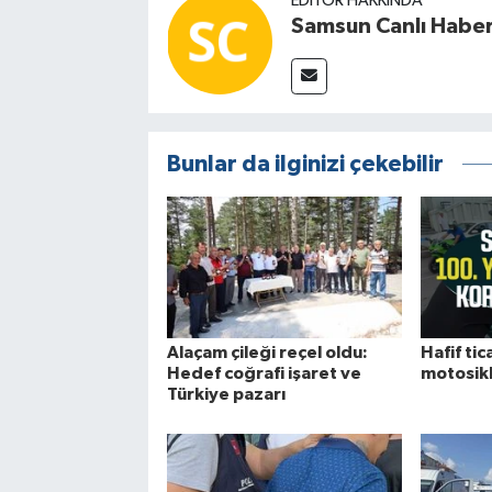
EDITÖR HAKKINDA
Samsun Canlı Habe
Bunlar da ilginizi çekebilir
Alaçam çileği reçel oldu:
Hafif tica
Hedef coğrafi işaret ve
motosikle
Türkiye pazarı