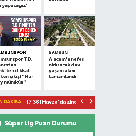
e yapacağız'
AMSUNSPOR
SAMSUN
msunspor T.D.
Alaçam'a nefes
horsten
aldıracak dev
Alaçam çileği reçel oldu: Hedef coğrafi
20:16 |
nk'ten dikkat
yaşam alanı
ken çıkış! "Her
tamamlandı
Hafif ticari araç ile motosiklet çarpıştı:
19:06 |
ey mümkün"
Otomobille motosiklet çarpıştı: 1 yara
17:59 |
Rapçi Keskin mahkemece serbest bırak
17:54 |
N DAKIKA
Havza'da zincirleme trafik kazası: 2 ya
17:36 |
Süper Lig Puan Durumu