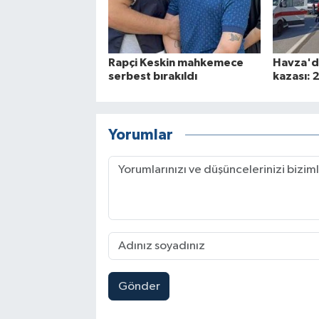
Rapçi Keskin mahkemece
Havza'da
serbest bırakıldı
kazası: 2
Yorumlar
Gönder