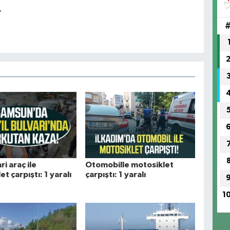
r
ri araç ile
Otomobille motosiklet
t çarpıştı: 1 yaralı
çarpıştı: 1 yaralı
1