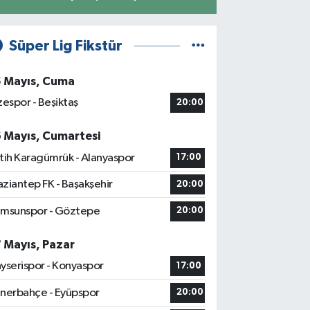
Süper Lig Fikstür
5 Mayıs, Cuma
zespor - Beşiktaş
20:00
6 Mayıs, Cumartesi
tih Karagümrük - Alanyaspor
17:00
ziantep FK - Başakşehir
20:00
msunspor - Göztepe
20:00
7 Mayıs, Pazar
yserispor - Konyaspor
17:00
nerbahçe - Eyüpspor
20:00