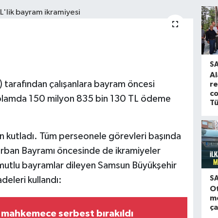
S
Al
 tarafından çalışanlara bayram öncesi
re
co
 toplamda 150 milyon 835 bin 130 TL ödeme
Tü
en kutladı. Tüm perseonele görevleri başında
Kurban Bayramı öncesinde de ikramiyeler
a mutlu bayramlar dileyen Samsun Büyükşehir
S
deleri kullandı:
O
m
ça
 mahkemece serbest bırakıldı