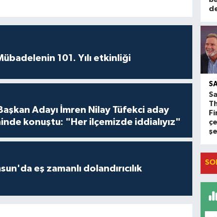
d
badelenin 101. Yılı etkinliği
S
Sa
T
 Başkan Adayı İmren Nilay Tüfekci aday
Fi
inde konuştu: "Her ilçemizde iddialıyız"
çe
ş
SO
un'da eş zamanlı dolandırıcılık