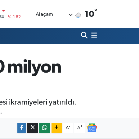
°
N
10
Alaçam
74
%-1.82
20
%0.02
90
%0.19
80
%0.18
0 milyon
9000
%0.19
0
,00
%0
 ikramiyeleri yatırıldı.
.
-
+
A
A