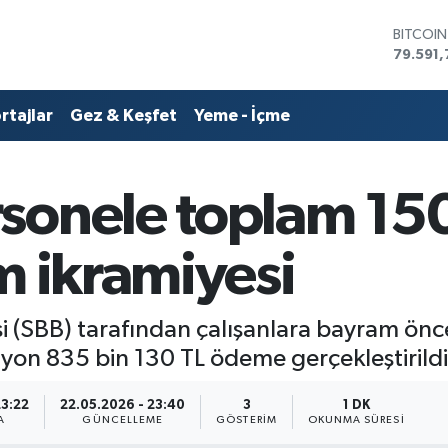
BITCOI
79.591,
DOLAR
45,436
rtajlar
Gez & Keşfet
Yeme - İçme
EURO
53,386
STERLİN
61,603
sonele toplam 15
G.ALTIN
6862,0
BİST10
m ikramiyesi
14.598
(SBB) tarafından çalışanlara bayram öncesi
yon 835 bin 130 TL ödeme gerçekleştirildi
23:22
22.05.2026 - 23:40
3
1 DK
A
GÜNCELLEME
GÖSTERIM
OKUNMA SÜRESI