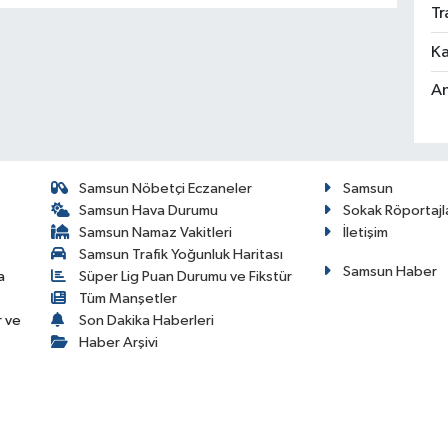
Tr
Ka
An
Samsun Nöbetçi Eczaneler
Samsun
Samsun Hava Durumu
Sokak Röportajl
Samsun Namaz Vakitleri
İletişim
Samsun Trafik Yoğunluk Haritası
Samsun Haber
a
Süper Lig Puan Durumu ve Fikstür
Tüm Manşetler
r ve
Son Dakika Haberleri
Haber Arşivi