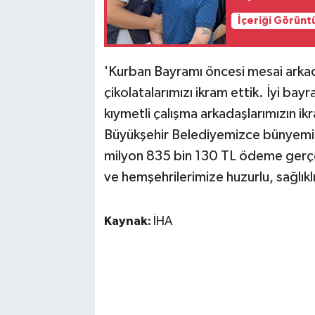
İçeriği Görünt
'Kurban Bayramı öncesi mesai arkad
çikolatalarımızı ikram ettik. İyi bayr
kıymetli çalışma arkadaşlarımızın ikr
Büyükşehir Belediyemizce bünyemi
milyon 835 bin 130 TL ödeme gerçek
ve hemşehrilerimize huzurlu, sağlıkl
Kaynak:
İHA