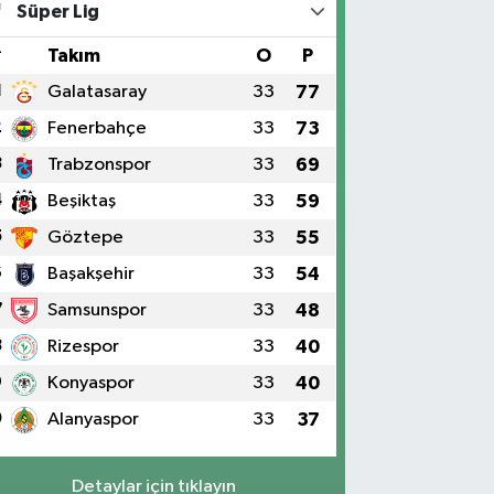
Süper Lig
#
Takım
O
P
1
Galatasaray
33
77
2
Fenerbahçe
33
73
3
Trabzonspor
33
69
4
Beşiktaş
33
59
5
Göztepe
33
55
6
Başakşehir
33
54
7
Samsunspor
33
48
8
Rizespor
33
40
9
Konyaspor
33
40
0
Alanyaspor
33
37
Detaylar için tıklayın