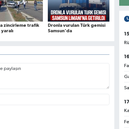
 zincirleme trafik
Dronla vurulan Türk gemisi
 yaralı
Samsun'da
1
Ri
1
Fa
Ga
Sa
1
Ka
Fe