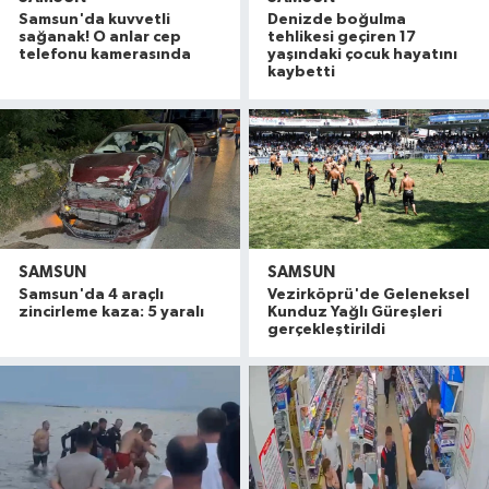
Samsun'da kuvvetli
Denizde boğulma
sağanak! O anlar cep
tehlikesi geçiren 17
telefonu kamerasında
yaşındaki çocuk hayatını
kaybetti
SAMSUN
SAMSUN
Samsun'da 4 araçlı
Vezirköprü'de Geleneksel
zincirleme kaza: 5 yaralı
Kunduz Yağlı Güreşleri
gerçekleştirildi