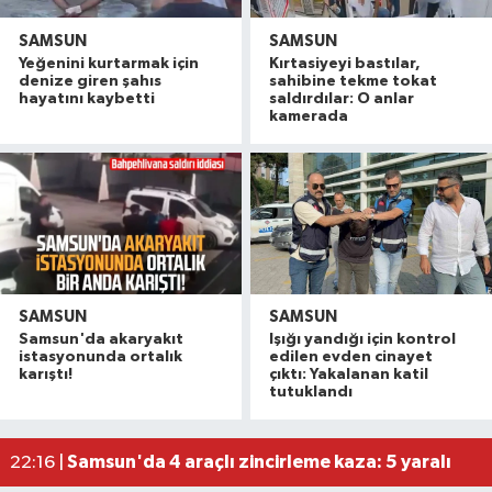
SAMSUN
SAMSUN
Yeğenini kurtarmak için
Kırtasiyeyi bastılar,
denize giren şahıs
sahibine tekme tokat
hayatını kaybetti
saldırdılar: O anlar
kamerada
SAMSUN
SAMSUN
Samsun'da akaryakıt
Işığı yandığı için kontrol
Samsun'da sağanak: Yollar göle döndü
09:53 |
istasyonunda ortalık
edilen evden cinayet
Samsun'da faciayı genç önledi! Alev alan araca
09:00 |
karıştı!
çıktı: Yakalanan katil
tutuklandı
Samsun'da kuvvetli sağanak! O anlar cep telef
08:57 |
Denizde boğulma tehlikesi geçiren 17 yaşındaki
22:50 |
Samsun'da 4 araçlı zincirleme kaza: 5 yaralı
22:16 |