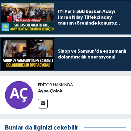
İYİ Parti SBB Başkan Adayı
İmren Nilay Tüfekci aday
tanıtım töreninde konuştu:
"Her ilçemizde iddialıyız"
Sinop ve Samsun'da eş zamanlı
dolandırıcılık operasyonu!
EDITÖR HAKKINDA
Ayşe Çolak
Bunlar da ilginizi çekebilir