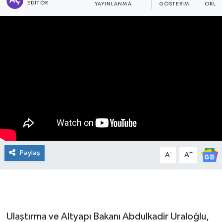
EDITÖR
YAYINLANMA
GÖSTERIM
OKUN
Manşet Haberi
Paylaş
-
+
A
A
Ulaştırma ve Altyapı Bakanı Abdulkadir Uraloğlu,