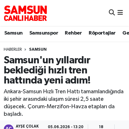
Samsun
Samsun Nöbetçi Eczaneler
Samsun
Samsunspor
Rehber
Röportajlar
Ge
Samsunspor
Samsun Hava Durumu
HABERLER
SAMSUN
Sokak Röportajları
Samsun Namaz Vakitleri
Samsun'un yıllardır
Genel
Samsun Trafik Yoğunluk Haritası
beklediği hızlı tren
hattında yeni adım!
Dünya
Süper Lig Puan Durumu ve Fikstür
Ankara-Samsun Hızlı Tren Hattı tamamlandığında
Eğitim
Tüm Manşetler
iki şehir arasındaki ulaşım süresi 2,5 saate
düşecek. Çorum-Merzifon-Havza etapları da
Sağlık
Son Dakika Haberleri
başladı.
Yemek
Haber Arşivi
AYŞE ÇOLAK
05.06.2026 - 13:20
18