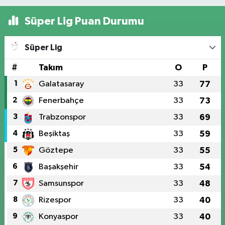
Süper Lig Puan Durumu
Süper Lig
#
Takım
O
P
1
Galatasaray
33
77
2
Fenerbahçe
33
73
3
Trabzonspor
33
69
4
Beşiktaş
33
59
5
Göztepe
33
55
6
Başakşehir
33
54
7
Samsunspor
33
48
8
Rizespor
33
40
9
Konyaspor
33
40