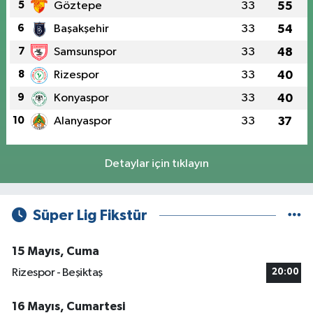
5
Göztepe
33
55
6
Başakşehir
33
54
7
Samsunspor
33
48
8
Rizespor
33
40
9
Konyaspor
33
40
10
Alanyaspor
33
37
Detaylar için tıklayın
Süper Lig Fikstür
15 Mayıs, Cuma
Rizespor - Beşiktaş
20:00
16 Mayıs, Cumartesi