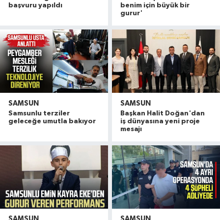
başvuru yapıldı
benim için büyük bir
gurur'
SAMSUN
SAMSUN
Samsunlu terziler
Başkan Halit Doğan'dan
geleceğe umutla bakıyor
iş dünyasına yeni proje
mesajı
SAMSUN
SAMSUN