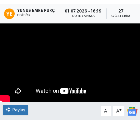
Manşet Haberi
YUNUS EMRE PURÇ
01.07.2026 - 16:19
27
EDITÖR
YAYINLANMA
GÖSTERIM
Paylaş
-
+
A
A