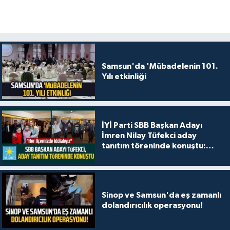
Samsun'da 'Mübadelenin 101.
Yılı etkinliği
İYİ Parti SBB Başkan Adayı
İmren Nilay Tüfekci aday
tanıtım töreninde konuştu:
"Her ilçemizde iddialıyız"
Sinop ve Samsun'da eş zamanlı
dolandırıcılık operasyonu!