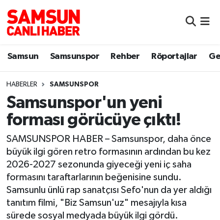
Samsun
Samsun Nöbetçi Eczaneler
Samsun
Samsunspor
Rehber
Röportajlar
Ge
Samsunspor
Samsun Hava Durumu
HABERLER
SAMSUNSPOR
Sokak Röportajları
Samsun Namaz Vakitleri
Samsunspor'un yeni
Genel
Samsun Trafik Yoğunluk Haritası
forması görücüye çıktı!
Dünya
Süper Lig Puan Durumu ve Fikstür
SAMSUNSPOR HABER – Samsunspor, daha önce
büyük ilgi gören retro formasının ardından bu kez
Eğitim
Tüm Manşetler
2026-2027 sezonunda giyeceği yeni iç saha
formasını taraftarlarının beğenisine sundu.
Sağlık
Son Dakika Haberleri
Samsunlu ünlü rap sanatçısı Sefo'nun da yer aldığı
tanıtım filmi, "Biz Samsun'uz" mesajıyla kısa
Yemek
Haber Arşivi
sürede sosyal medyada büyük ilgi gördü.