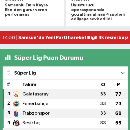
Samsunlu Emin Kayra
Uyuşturucu
Vali Tavlı: 'Samsun, 144 milyar TL'lik yatırımla h
22:09 |
Eke'den gurur veren
operasyonunda
Samsun'da 12 bin 308 öğrenci yaz okulu finalind
17:16 |
performans
gözaltına alınan 4 şüpheli
adliyeye sevk edildi
Miliç'e Büyükşehir dokunuşu
15:59 |
Samsun'da dev çekirgeler her yerde!
15:46 |
Samsun'da Yeni Parti hareketliliği! İlk resmi başv
14:50 |
Süper Lig Puan Durumu
Süper Lig
#
Takım
O
P
1
Galatasaray
33
77
2
Fenerbahçe
33
73
3
Trabzonspor
33
69
4
Beşiktaş
33
59