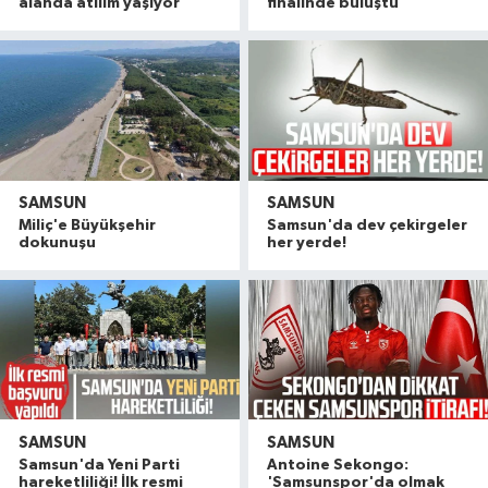
alanda atılım yaşıyor'
finalinde buluştu
SAMSUN
SAMSUN
Miliç'e Büyükşehir
Samsun'da dev çekirgeler
dokunuşu
her yerde!
SAMSUN
SAMSUN
Samsun'da Yeni Parti
Antoine Sekongo:
hareketliliği! İlk resmi
'Samsunspor'da olmak